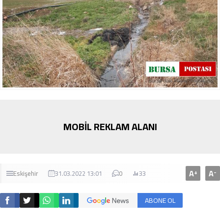
MOBİL REKLAM ALANI
A
A
+
-
Eskişehir
31.03.2022 13:01
0
33
ABONE OL