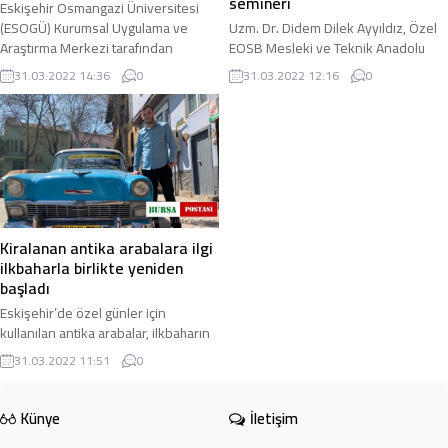
semineri
Eskişehir Osmangazi Üniversitesi
(ESOGÜ) Kurumsal Uygulama ve
Uzm. Dr. Didem Dilek Ayyıldız, Özel
Araştırma Merkezi tarafından
EOSB Mesleki ve Teknik Anadolu
hazırlanan “Bana Aferin De!” başlıklı
Lisesinde EOSB ve bağlı
31.03.2022 14:36
0
31.03.2022 12:16
0
podcast serisi ...
kuruluşlarındaki kadın personel,
kadın öğretmenler ile ...
Kiralanan antika arabalara ilgi
ilkbaharla birlikte yeniden
başladı
Eskişehir’de özel günler için
kullanılan antika arabalar, ilkbaharın
gelmesiyle birlikte yeniden
31.03.2022 11:51
0
görücüye çıktı. Özellikle yaz
aylarında düğün ...
Künye
İletişim