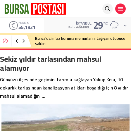
29
°C
ALTIN
İSTANBUL
6.659,09
HAFIF YAĞMURLU
Bursa’da cadde ortasında bıçaklı kavga
Sekiz yıldır tarlasından mahsul
alamıyor
Günyüzü ilçesinde geçimini tarımla sağlayan Yakup Kısa, 10
dekarlık tarlasından kanalizasyon atıkları boşaldığı için 8 yıldır
mahsul alamadığını …