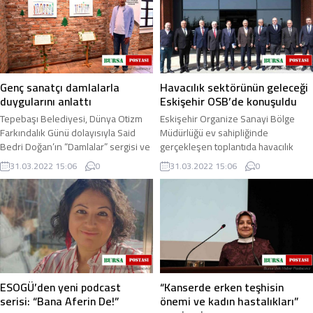
boyamak” olarak ...
Genç sanatçı damlalarla
Havacılık sektörünün geleceği
duygularını anlattı
Eskişehir OSB’de konuşuldu
Tepebaşı Belediyesi, Dünya Otizm
Eskişehir Organize Sanayi Bölge
Farkındalık Günü dolayısıyla Said
Müdürlüğü ev sahipliğinde
Bedri Doğan’ın “Damlalar” sergisi ve
gerçekleşen toplantıda havacılık
müzik dinletisine ev sahipliği yaptı ...
sektörünün geleceği ve son
31.03.2022 15:06
0
31.03.2022 15:06
0
gelişmeler ele alındı ...
ESOGÜ’den yeni podcast
“Kanserde erken teşhisin
serisi: “Bana Aferin De!”
önemi ve kadın hastalıkları”