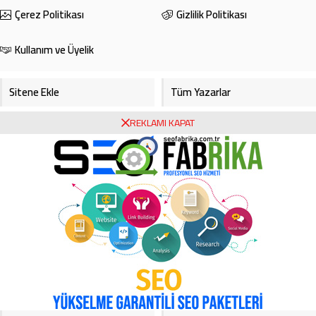
Çerez Politikası
Gizlilik Politikası
Kullanım ve Üyelik
Sitene Ekle
Tüm Yazarlar
REKLAMI KAPAT
Gazete Manşetleri
Foto Galeri
Video Galeri
Bursa Haberleri
Bursa Hava Durumu
Bursaspor
Asayiş
Ekonomi
Haberde İnsan
Köşe Yazarları
Magazin
Video Galeri