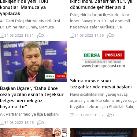
Eskişehir’de yeni TOKİ
İkinci İnönü Zaferi’nin 101. yıl
konutları Mamuca’ya
dönümünde şehitler anıldı
yapılacak
Eskişehir’in İnönü ilçesinde, İkinci
AK Parti Eskişehir Milletvekili Prof.
İnönü Savaşı’nın 101. yıl dönümü
Dr. Emine Nur Günay, Mamuca
nedeniyle zafer yürüyüşü ve
Mahallesinde 3 bin 109 konutun
şehitlikte anma töreni düzenlendi.
31.03.2022 18:31
0
31.03.2022 17:26
0
Toplu Konut İdaresi Başkanlığı (TOKİ)
Eskişehir ...
tarafından ...
Sıkma meyve suyu
tezgahlarında mesai başladı
Başkan Uçarer, “Daha önce
ceza yazılan esnafa teşekkür
Hava sıcaklıklarının yavaş yavaş
belgesi vermek göz
artmasıyla birlikte sıkma meyve suyu
boyamaktır”
tezgâhını tekrar açan Abdullah Satır,
“Mevsim geçişi olduğu için ...
AK Parti Mahmudiye İlçe Başkanı
31.03.2022 15:57
0
Murat Uçarer, Belediye Başkanı
31.03.2022 16:26
0
İshak Gündoğan’ın esnaflara
sunduğu teşekkür belgesini “göz