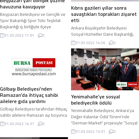
Beypazarı yarı olimpik yüzme
havuzuna kavuşuyor
Kıbrıs gazileri yıllar sonra
savaştıkları toprakları ziyaret
Beypazarı Belediyesi ve Gençlik ve
etti
Spor Bakanlığı Spor Toto Teşkilat
Başkanlığı iş birliğiyle ilçeye
Ankara Büyükşehir Belediyesi
kazandırılacak olan Yarı Olimpik
Sosyal Hizmetler Daire Başkanlığı,
31.03.2022 17:01
0
Yüzme ...
48 yıl önce Kıbrıs Barış Harekatı’na
31.03.2022 14:56
0
katılan gaziler için Kuzey Kıbrıs Türk
...
Gölbaşı Belediyesi’nden
Ramazan’da ihtiyaç sahibi
Yenimahalle’ye sosyal
ailelere gıda yardımı
belediyecilik ödülü
Gölbaşı Belediyesi tarafından ihtiyaç
Yenimahalle Belediyesi, Ankara’ya
sahibi ailelere Ramazan ayı boyunca
Değer Katanlar Ödül Töreni’nde
gıda paketi dağıtılacak. İçerisinde
"Derman Market" projesiyle “Sosyal
31.03.2022 14:37
0
temel gıda maddelerinin bulunduğu
Belediyecilik” ödülünü almaya hak
31.03.2022 13:01
0
...
kazandı ...