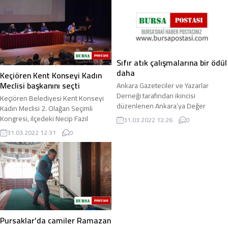
Sıfır atık çalışmalarına bir ödül
daha
Keçiören Kent Konseyi Kadın
Meclisi başkanını seçti
Ankara Gazeteciler ve Yazarlar
Derneği tarafından ikincisi
Keçiören Belediyesi Kent Konseyi
düzenlenen Ankara’ya Değer
Kadın Meclisi 2. Olağan Seçimli
Katanlar Ödül Töreni’nde "Sıfır Atık
Kongresi, ilçedeki Necip Fazıl
31.03.2022 12:26
0
Yönetimi" ödülü Sincan ...
Kısakürek Sahnesi’nde Keçiören
31.03.2022 12:31
0
Belediye Başkanı ...
Pursaklar’da camiler Ramazan