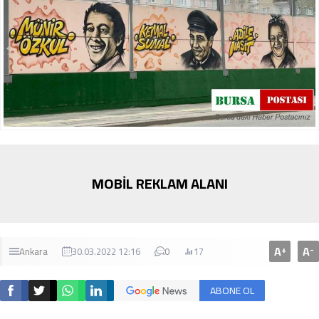
MOBİL REKLAM ALANI
A
A
+
-
Ankara
30.03.2022 12:16
0
17
ABONE OL