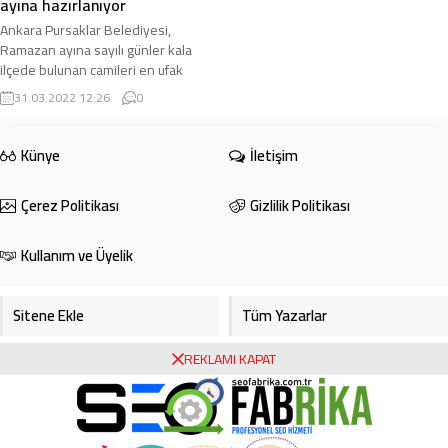
ayına hazırlanıyor
Ankara Pursaklar Belediyesi,
Ramazan ayına sayılı günler kala
ilçede bulunan camileri en ufak
ayrıntısına kadar temizleyip
31.03.2022 12:26
0
dezenfekte ederek ...
Künye
İletişim
Çerez Politikası
Gizlilik Politikası
Kullanım ve Üyelik
Sitene Ekle
Tüm Yazarlar
REKLAMI KAPAT
Gazete Manşetleri
Foto Galeri
Video Galeri
Bursa Haberleri