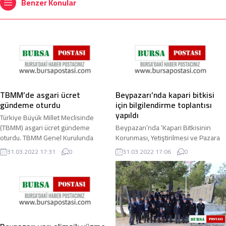
Benzer Konular
TBMM’de asgari ücret
Beypazarı’nda kapari bitkisi
gündeme oturdu
için bilgilendirme toplantısı
yapıldı
Türkiye Büyük Millet Meclisinde
(TBMM) asgari ücret gündeme
Beypazarı’nda ’Kapari Bitkisinin
oturdu. TBMM Genel Kurulunda
Korunması, Yetiştirilmesi ve Pazara
asgari ücret konusu gündeme
Kazandırılmasında Sürdürülebilir
31.03.2022 17:31
0
31.03.2022 17:06
0
oturdu. CHP Grup ...
Tarım Uygulamaları ve Eğitim
Faaliyetleri ...