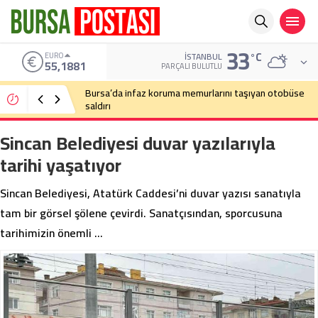
33
°C
ALTIN
İSTANBUL
6.660,55
PARÇALI BULUTLU
Bursa’da cadde ortasında bıçaklı kavga
Sincan Belediyesi duvar yazılarıyla
tarihi yaşatıyor
Sincan Belediyesi, Atatürk Caddesi’ni duvar yazısı sanatıyla
tam bir görsel şölene çevirdi. Sanatçısından, sporcusuna
tarihimizin önemli …