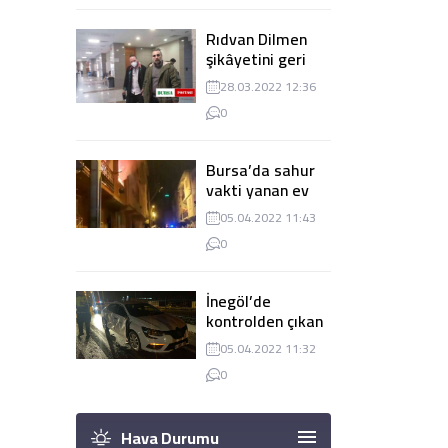
Rıdvan Dilmen
şikâyetini geri
çekti, dava
28.03.2022 12:36
düşürüldü
0
Bursa’da sahur
vakti yanan ev
panik
05.04.2022 11:43
yaşanmasına
0
sebep oldu
İnegöl’de
kontrolden çıkan
tır 2 otomobile
05.04.2022 11:32
çarptı
0
Hava Durumu