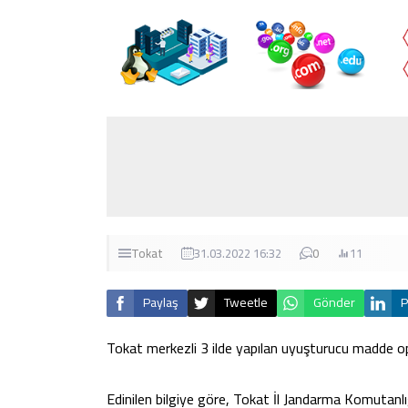
Tokat
31.03.2022 16:32
0
11
Paylaş
Tweetle
Gönder
P
Tokat merkezli 3 ilde yapılan uyuşturucu madde ope
Edinilen bilgiye göre, Tokat İl Jandarma Komutanl