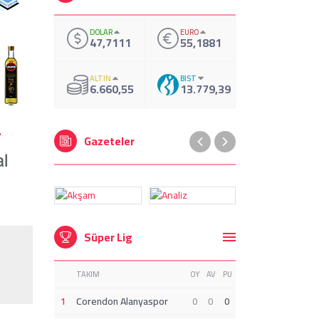
DOLAR
EURO
47,7111
55,1881
ALTIN
BIST
6.660,55
13.779,39
Gazeteler
Süper Lig
TAKIM
OY
AV
PU
1
Corendon Alanyaspor
0
0
0