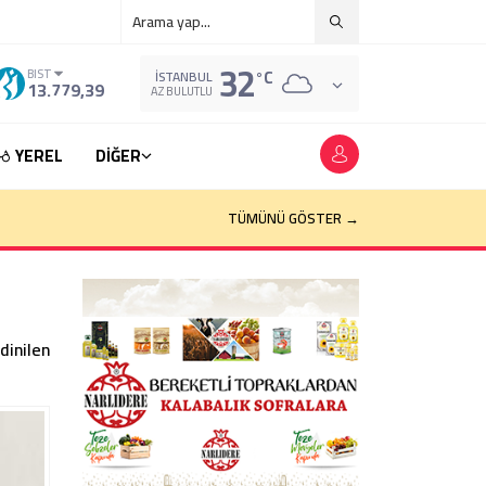
32
°C
BIST
İSTANBUL
13.779,39
AZ BULUTLU
YEREL
DİĞER
TÜMÜNÜ GÖSTER →
dinilen