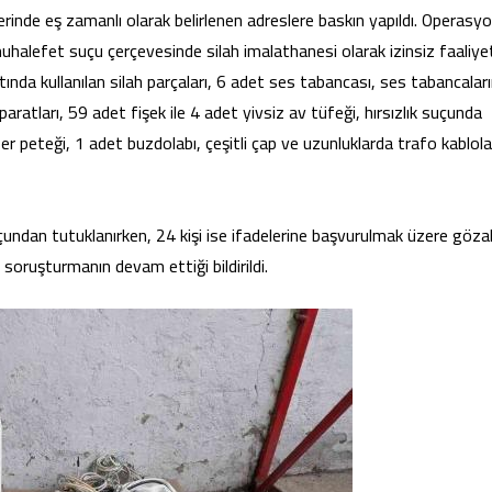
rinde eş zamanlı olarak belirlenen adreslere baskın yapıldı. Operasy
uhalefet suçu çerçevesinde silah imalathanesi olarak izinsiz faaliye
nda kullanılan silah parçaları, 6 adet ses tabancası, ses tabancaları
ratları, 59 adet fişek ile 4 adet yivsiz av tüfeği, hırsızlık suçunda
rifer peteği, 1 adet buzdolabı, çeşitli çap ve uzunluklarda trafo kablolar
uçundan tutuklanırken, 24 kişi ise ifadelerine başvurulmak üzere göza
 soruşturmanın devam ettiği bildirildi.