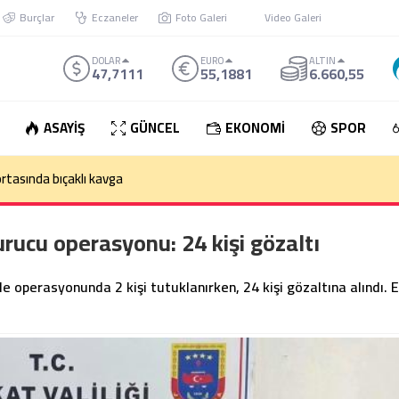
Burçlar
Eczaneler
Foto Galeri
Video Galeri
DOLAR
EURO
ALTIN
47,7111
55,1881
6.660,55
ASAYİŞ
GÜNCEL
EKONOMİ
SPOR
den çıkan otomobil takla attı: 1 Ölü
urucu operasyonu: 24 kişi gözaltı
 operasyonunda 2 kişi tutuklanırken, 24 kişi gözaltına alındı. E