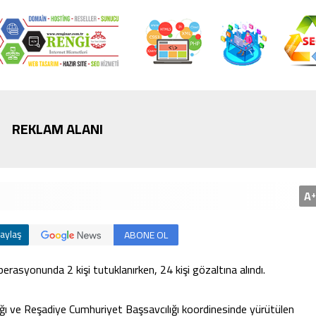
Bursa’da cadde ortasınd
kavga
REKLAM ALANI
A
+
aylaş
ABONE OL
rasyonunda 2 kişi tutuklanırken, 24 kişi gözaltına alındı.
ığı ve Reşadiye Cumhuriyet Başsavcılığı koordinesinde yürütülen