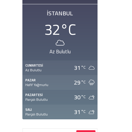
İSTANBUL
32
°C
Az Bulutlu
31
CUMARTESI
°C
Az Bulutlu
29
PAZAR
°C
Hafif Yağmurlu
30
PAZARTESI
°C
Parçalı Bulutlu
31
SALI
°C
Parçalı Bulutlu