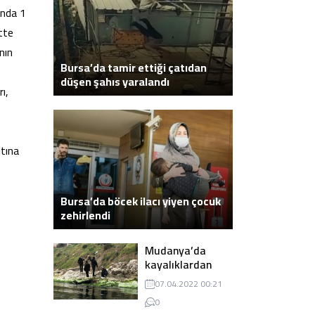
onda 1
tte
nın
Bursa’da tamir ettiği çatıdan
düşen şahıs yaralandı
ı,
ltına
Bursa’da böcek ilacı yiyen çocuk
zehirlendi
Mudanya’da
kayalıklardan
atlayarak intihar
07.04.2022 00:21
eden genç ölü
0
bulundu