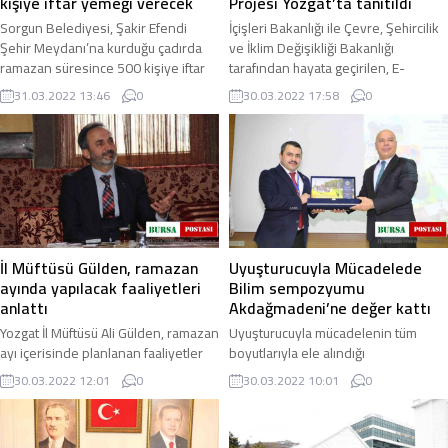
kişiye iftar yemeği verecek
Projesi Yozgat’ta tanıtıldı
Sorgun Belediyesi, Şakir Efendi
İçişleri Bakanlığı ile Çevre, Şehircilik
Şehir Meydanı’na kurduğu çadırda
ve İklim Değişikliği Bakanlığı
ramazan süresince 500 kişiye iftar
tarafından hayata geçirilen, E-
yemeği verecek. Sorgun Belediyesi,
Belediye Bilgi Sistemi Projesi
31.03.2022 13:46
0
30.03.2022 17:58
0
ramazan ...
Yozgat’ta ...
İl Müftüsü Gülden, ramazan
Uyuşturucuyla Mücadelede
ayında yapılacak faaliyetleri
Bilim sempozyumu
anlattı
Akdağmadeni’ne değer kattı
Yozgat İl Müftüsü Ali Gülden, ramazan
Uyuşturucuyla mücadelenin tüm
ayı içerisinde planlanan faaliyetler
boyutlarıyla ele alındığı
hakkında bilgilendirmelerde
“Uyuşturucuyla Mücadelede Bilim”
30.03.2022 12:01
0
30.03.2022 10:01
0
bulundu. Bilal Şahin Külliyesinde
konulu sempozyum, Akdağmadeni
basın ...
Belediyesi ve Sağlık ...