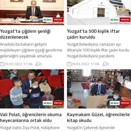
Yozgat’ta çiğdem şenliği
Yozgat’ta 500 kişilik iftar
düzenlenecek
çadırı kuruldu
Anadolu’da baharın gelişini
Yozgat Belediyesi, ramazan ayı
müjdeleyen çiğdem çiçeği gezdirme
itibariyle 500 kişilik iftar çadırı kurdu.
geleneğini yaşatmak amacıyla
Yozgat Belediyesi pandemi
Yozgat’ta etkinlik düzenlenecek.
nedeniyle ramazan ayında iki yıldır ...
29.03.2022 17:06
0
29.03.2022 17:06
0
Yozgat Belediyesi ...
Vali Polat, öğrencilerin okuma
Kaymakam Güzel, öğrencilerle
heyecanlarına ortak oldu
kitap okudu
Yozgat Valisi Ziya Polat, Kütüphane
Yozgat’ın Çekerek ilçesinde