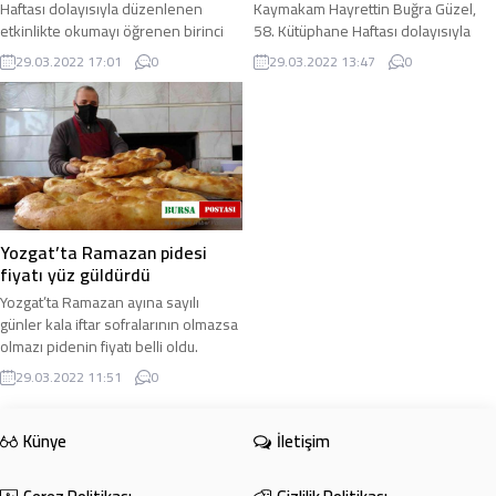
Haftası dolayısıyla düzenlenen
Kaymakam Hayrettin Buğra Güzel,
etkinlikte okumayı öğrenen birinci
58. Kütüphane Haftası dolayısıyla
sınıf öğrencilerinin heyecanlarına
öğrencilerle kitap okudu. İlçe Halk
29.03.2022 17:01
0
29.03.2022 13:47
0
ortak ...
Kütüphanesinde ...
Yozgat’ta Ramazan pidesi
fiyatı yüz güldürdü
Yozgat’ta Ramazan ayına sayılı
günler kala iftar sofralarının olmazsa
olmazı pidenin fiyatı belli oldu.
Kentte 200 gram sade pide 2 TL 75
29.03.2022 11:51
0
...
Künye
İletişim