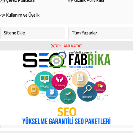
Çerez Politikası
Gizlilik Politikası
Kullanım ve Üyelik
Sitene Ekle
Tüm Yazarlar
REKLAMI KAPAT
Gazete Manşetleri
Foto Galeri
Video Galeri
Bursa Haberleri
Bursa Hava Durumu
Bursaspor
Asayiş
Ekonomi
Haberde İnsan
Köşe Yazarları
Magazin
Video Galeri