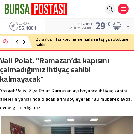
29
°C
EURO
İSTANBUL
55,1881
HAFIF YAĞMURLU
Bursa’da infaz koruma memurlarını taşıyan otobüse
saldırı
Vali Polat, “Ramazan’da kapısını
çalmadığımız ihtiyaç sahibi
kalmayacak”
Yozgat Valisi Ziya Polat Ramazan ayı boyunca ihtiyaç sahibi
ailelerin yanlarında olacaklarını söyleyerek “Bu mübarek ayda,
evine girmediğimiz …