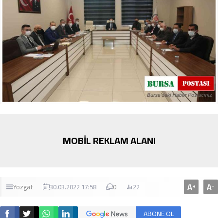
MOBİL REKLAM ALANI
A
A
+
-
Yozgat
30.03.2022 17:58
0
22
ABONE OL