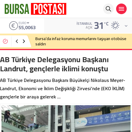
31
°C
ALTIN
İSTANBUL
6.543,59
AÇIK
Bursa’da cadde ortasında bıçaklı kavga
AB Türkiye Delegasyonu Başkanı
Landrut, gençlerle iklimi konuştu
AB Türkiye Delegasyonu Başkanı Büyükelçi Nikolaus Meyer-
Landrut, Ekonomi ve İklim Değişikliği Zirvesi’nde (EKO İKLİM)
gençlerle bir araya gelerek …