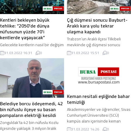
Kentleri bekleyen büyük
Çığ düşmesi sonucu Bayburt-
tehlike: “2050’de dünya
Araklı kara yolu tekrar
nüfusunun yüzde 70’i
ulaşıma kapandı
kentlerde yaşayacak”
Trabzon’un Araklı ilçesi Tilkibeli
Gelecekte kentlerin nasıl bir değişim
mevkiinde çığ düşmesi sonucu
yaşayacağı ve bununla birlikte
Bayburt-Araklı kara yolu tekrar
31.03.2022 16:31
0
31.03.2022 15:51
0
meydana gelecek olan problemler,
ulaşıma kapandı. Doğu Karadeniz
düzenlenen uluslararası bir
Bölgesi’nde hava ...
konferansta ...
Keman resitali eşliğinde bahar
temizliği
Belediye borcu ödeyemedi, 42
bin nüfuslu ilçeye su basan
Akademisyenler ve öğrenciler, Sivas
pompaların elektriği kesildi
Cumhuriyet Üniversitesi (SCÜ)
kampüs alanı içerisinde keman
Zonguldak’ta 42 bin nüfuslu Kozlu
resitali eşliğinde bahar temizliği
ilçesinde yaklaşık 3 milyon liralık
31.03.2022 14:26
0