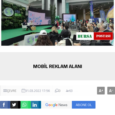
MOBİL REKLAM ALANI
A
A
+
-
ÇEVRE
31.03.2022 17:56
0
63
ABONE OL