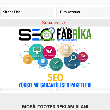
Sitene Ekle
Tüm Yazarlar
REKLAMI KAPAT
Gazete Manşetleri
Foto Galeri
Video Galeri
Bursa Haberleri
Bursa Hava Durumu
Bursaspor
Asayiş
Ekonomi
Haberde İnsan
Köşe Yazarları
Magazin
Video Galeri
Yerel
MOBİL FOOTER REKLAM ALANI