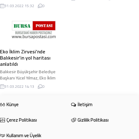
yaparak çöp ...
elektrik borcu ödenmeyince ilçeye
31.03.2022 15:32
0
su basan pompaların elektriği kesildi
...
Eko İklim Zirvesi’nde
Balıkesir’in yol haritası
anlatıldı
Balıkesir Büyükşehir Belediye
Başkanı Yücel Yılmaz, Eko İklim
Zirvesi’nin "Büyükşehirlerde Yeşil
31.03.2022 14:13
0
Dönüşüm" başlıklı oturumunda
Balıkesir’i tanıttı ...
Künye
İletişim
Çerez Politikası
Gizlilik Politikası
Kullanım ve Üyelik