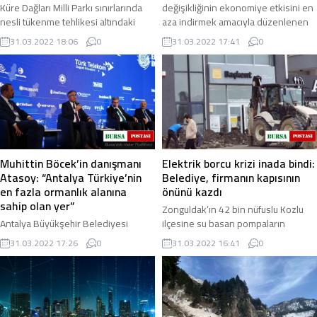
Küre Dağları Milli Parkı sınırlarında
değişikliğinin ekonomiye etkisini en
nesli tükenme tehlikesi altındaki
aza indirmek amacıyla düzenlenen
türler arasında bulunan su samuru
"EKO İKLİM Ekonomi ve İklim ...
31.03.2022 18:06
0
31.03.2022 17:41
0
görüntülendi. Bartın ile Kastamonu ...
Muhittin Böcek’in danışmanı
Elektrik borcu krizi inada bindi:
Atasoy: “Antalya Türkiye’nin
Belediye, firmanın kapısının
en fazla ormanlık alanına
önünü kazdı
sahip olan yer”
Zonguldak’ın 42 bin nüfuslu Kozlu
Antalya Büyükşehir Belediyesi
ilçesine su basan pompaların
Başkan Danışmanı Lokman Atasoy,
yaklaşık 3 milyon TL’lik elektrik
31.03.2022 17:26
0
31.03.2022 16:41
0
“Antalya Türkiye’nin en fazla
faturasının ödenememesi üzerine
ormanlık alanına sahip olan yer.
enerji firması ...
Bahsettiğimiz yüz ...