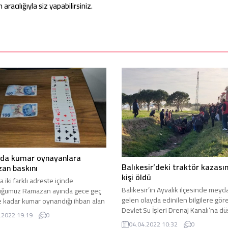
acılığıyla siz yapabilirsiniz.
’da kumar oynayanlara
Balıkesir’deki traktör kazası
an baskını
kişi öldü
 iki farklı adreste içinde
Balıkesir’in Ayvalık ilçesinde mey
uğumuz Ramazan ayında gece geç
gelen olayda edinilen bilgilere gör
e kadar kumar oynandığı ihbarı alan
Devlet Su İşleri Drenaj Kanalı’na d
kipleri adreslere baskın düzenledi.
.2022 19:19
0
traktörün altında kalan sürücü olay
ın merkez Osmangazi ilçesine
04.04.2022 10:32
0