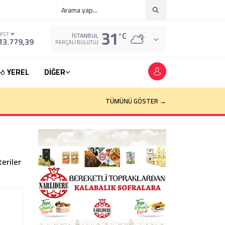
31
°C
BIST
İSTANBUL
13.779,39
PARÇALI BULUTLU
YEREL
DİĞER
TÜMÜNÜ GÖSTER →
eriler