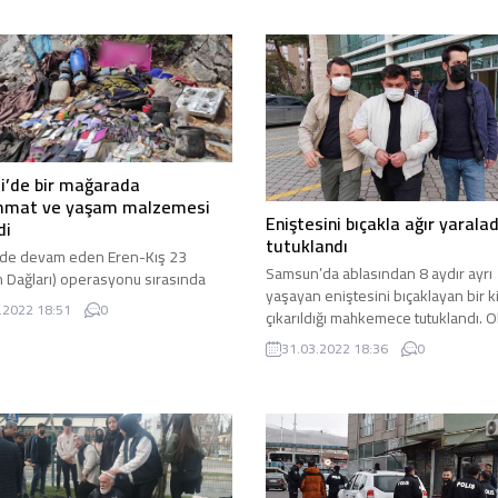
hayatını kaybetti. Balıkesir’in Ayvalı
ki mahallede Ulu ve Bağlarbaşı
ilçesine bağlı Altınova Mahallesi’nd
si mevkiinde bulunan işyerlerinde
çiftçilikle uğraşan Tamer Kalkan isim
tlere kadar kumar oynandığına dair
vatandaş Sahli Yolu üzerinde traktör
rı ihbarı değerlendiren Asayiş Şube
seyir halindeyken Drenaj Kanalı’na
ü ekipleri ihbarlarda belirtilen...
devrildi. Drenaj Kanalı’na devrilen
traktörün...
i’de bir mağarada
mat ve yaşam malzemesi
Eniştesini bıçakla ağır yaralad
di
tutuklandı
’de devam eden Eren-Kış 23
Samsun’da ablasından 8 aydır ayrı
 Dağları) operasyonu sırasında
yaşayan eniştesini bıçaklayan bir ki
kırsalındaki bir mağarada bölücü
.2022 18:51
0
çıkarıldığı mahkemece tutuklandı. O
gütü PKK’ya ait bir ...
Samsun’un İlkadım ilçesi ...
31.03.2022 18:36
0