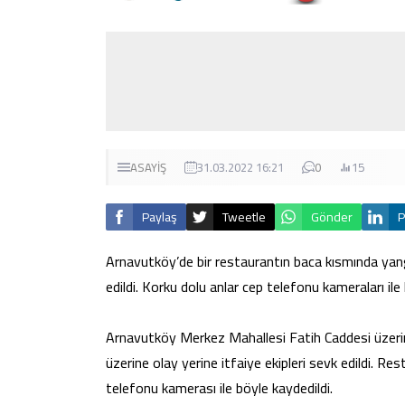
ASAYİŞ
31.03.2022 16:21
0
15
Paylaş
Tweetle
Gönder
P
Arnavutköy’de bir restaurantın baca kısmında yangı
edildi. Korku dolu anlar cep telefonu kameraları ile 
Arnavutköy Merkez Mahallesi Fatih Caddesi üzerind
üzerine olay yerine itfaiye ekipleri sevk edildi. Re
telefonu kamerası ile böyle kaydedildi.