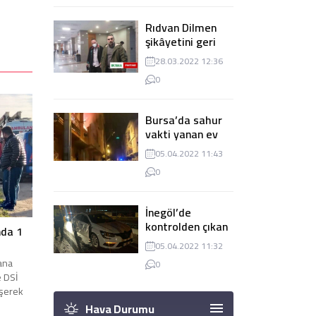
Rıdvan Dilmen
şikâyetini geri
çekti, dava
28.03.2022 12:36
düşürüldü
0
Bursa’da sahur
vakti yanan ev
panik
05.04.2022 11:43
yaşanmasına
0
sebep oldu
İnegöl’de
kontrolden çıkan
nda 1
tır 2 otomobile
05.04.2022 11:32
çarptı
dana
0
e DSİ
üşerek
 yerinde
Hava Durumu