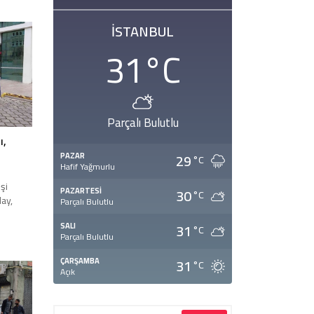
k
e
İSTANBUL
li
ü ile
31
°C
Parçalı Bulutlu
ı,
29
PAZAR
°C
Hafif Yağmurlu
şi
30
PAZARTESI
°C
lay,
Parçalı Bulutlu
31
SALI
°C
Parçalı Bulutlu
31
ÇARŞAMBA
°C
Açık