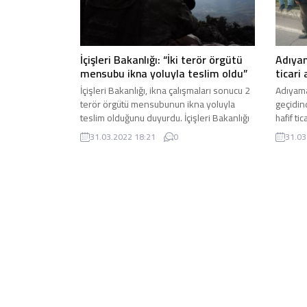
Adıya
İçişleri Bakanlığı: “İki terör örgütü
ticari 
mensubu ikna yoluyla teslim oldu”
Adıyama
İçişleri Bakanlığı, ikna çalışmaları sonucu 2
geçidin
terör örgütü mensubunun ikna yoluyla
hafif ti
teslim olduğunu duyurdu. İçişleri Bakanlığı
meydana
tarafından yapılan ...
31.03
31.03.2022 18:21
0