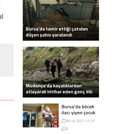
Bursa’da tamir ettiği çatıdan
düşen şahıs yaralandı
Mudanya’da kayalıklardan
atlayarak intihar eden genç ölü
bulundu
Bursa’da böcek
ilacı yiyen çocuk
zehirlendi
06.04.2022 12:23
0