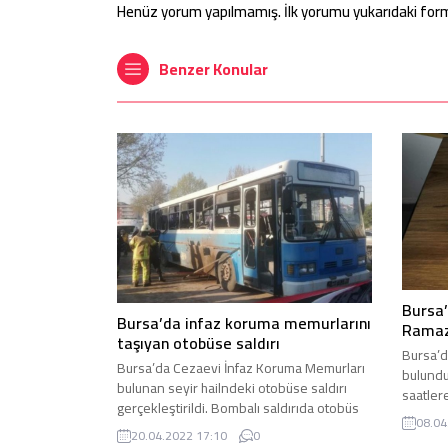
Henüz yorum yapılmamış. İlk yorumu yukarıdaki form ar
Benzer Konular
Bursa
Bursa’da infaz koruma memurlarını
Ramaz
taşıyan otobüse saldırı
Bursa’da
Bursa’da Cezaevi İnfaz Koruma Memurları
bulund
bulunan seyir hailndeki otobüse saldırı
saatler
gerçekleştirildi. Bombalı saldırıda otobüs
polis e
08.04
yanarken 1 kişi öldü 4 kişi de yaralandı.
Bursa’n
20.04.2022 17:10
0