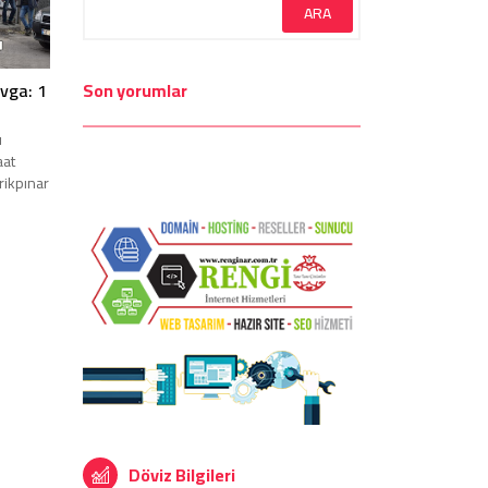
avga: 1
Son yorumlar
ı
aat
rikpınar
Döviz Bilgileri