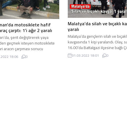
Malatya’da silah ve bıçaklı k
man’da motosiklete hafif
yaralı
araç çarptı: 1’i ağır 2 yaralı
Malatya’da gençlerin silah ve bıçakl
n’da, şerit değiştirerek yaya
kavgasında 1 kişi yaralandı. Olay, s
den geçmek isteyen motosiklete
16.00’da Battalgazi ilçesine bağlı Çi
cari aracın çarpması sonucu
Mahallesi’nde meydana ...
 gelen kazada 1’i ağır 2 ...
31.03.2022 18:01
0
.2022 18:06
0