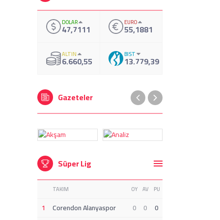
DOLAR
EURO
47,7111
55,1881
ALTIN
BIST
6.660,55
13.779,39
Gazeteler
Süper Lig
TAKIM
OY
AV
PU
1
Corendon Alanyaspor
0
0
0