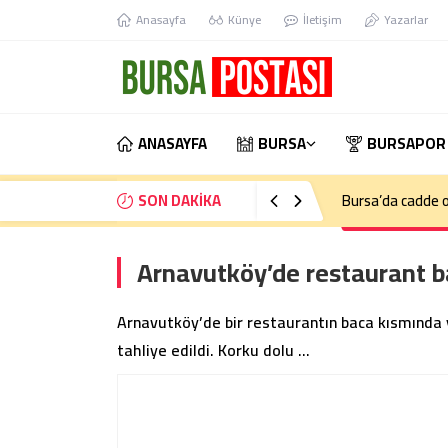
Anasayfa
Künye
İletişim
Yazarlar
ANASAYFA
BURSA
BURSAPOR
SON DAKİKA
Bursa’da cadde o
Arnavutköy’de restaurant b
Arnavutköy’de bir restaurantın baca kısmında y
tahliye edildi. Korku dolu …