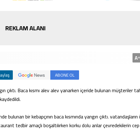
REKLAM ALANI
Bursa’da cadde ortasınd
kavga
A
+
aylaş
ABONE OL
n çıktı. Baca kısmı alev alev yanarken içeride bulunan müşteriler tah
kaydedildi.
e bulunan bir kebapçının baca kısmında yangın çıktı. vatandaşların i
staurant tedbir amaçlı boşaltılırken korku dolu anlar çevredekilerin cep