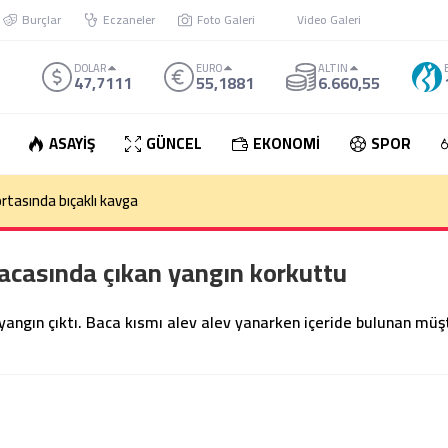
Burçlar
Eczaneler
Foto Galeri
Video Galeri
DOLAR
EURO
ALTIN
47,7111
55,1881
6.660,55
ASAYİŞ
GÜNCEL
EKONOMİ
SPOR
rtasında bıçaklı kavga
acasında çıkan yangın korkuttu
angın çıktı. Baca kısmı alev alev yanarken içeride bulunan müşt