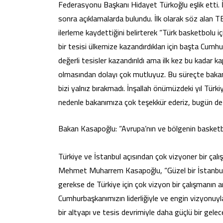
Federasyonu Başkanı Hidayet Türkoğlu eşlik etti. İk
sonra açıklamalarda bulundu. İlk olarak söz alan 
ilerleme kaydettiğini belirterek “Türk basketbolu i
bir tesisi ülkemize kazandırdıkları için başta Cum
değerli tesisler kazandırıldı ama ilk kez bu kadar 
olmasından dolayı çok mutluyuz. Bu süreçte bakanım
bizi yalnız bırakmadı. İnşallah önümüzdeki yıl Türk
nedenle bakanımıza çok teşekkür ederiz, bugün de gel
Bakan Kasapoğlu: “Avrupa’nın ve bölgenin basketb
Türkiye ve İstanbul açısından çok vizyoner bir çal
Mehmet Muharrem Kasapoğlu, “Güzel bir İstanbul 
gerekse de Türkiye için çok vizyon bir çalışmanın a
Cumhurbaşkanımızın liderliğiyle ve engin vizyonuy
bir altyapı ve tesis devrimiyle daha güçlü bir gelec