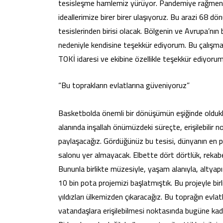
tesisleşme hamlemiz yürüyor. Pandemiye rağmen hı
ideallerimize birer birer ulaşıyoruz. Bu arazi 68 d
tesislerinden birisi olacak. Bölgenin ve Avrupa’nı
nedeniyle kendisine teşekkür ediyorum. Bu çalışmada 
TOKİ idaresi ve ekibine özellikle teşekkür ediyoru
“Bu toprakların evlatlarına güveniyoruz”
Basketbolda önemli bir dönüşümün eşiğinde oldukl
alanında inşallah önümüzdeki süreçte, erişilebilir n
paylaşacağız. Gördüğünüz bu tesisi, dünyanın en p
salonu yer almayacak. Elbette dört dörtlük, rekabe
Bununla birlikte müzesiyle, yaşam alanıyla, altyap
10 bin pota projemizi başlatmıştık. Bu projeyle bir
yıldızları ülkemizden çıkaracağız. Bu toprağın evlatl
vatandaşlara erişilebilmesi noktasında bugüne ka