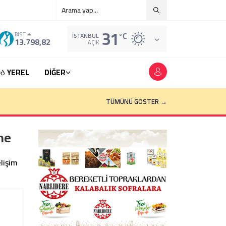
31
°C
BIST
İSTANBUL
13.798,82
AÇIK
YEREL
DİĞER
TÜMÜNÜ GÖSTER →
me
lişim