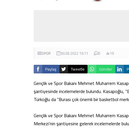
SPOR
30.03.2022 15:11
0
19
Paylaş
Tweetle
Gönder
P
Gençlik ve Spor Bakanı Mehmet Muharrem Kasapoğl
şantiyesinde incelemelerde bulundu. Kasapoğlu, “
Türkoğlu da “Burası çok önemli bir basketbol merkez
Gençlik ve Spor Bakanı Mehmet Muharrem Kasapoğl
Merkezi’nin şantiyesine gelerek incelemelerde bul