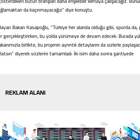
 gösterdikleri bütün branşları daha erişilebilir kılmaya çalışacağız. Bununl
sağlamaktan da kaçınmayacağız” diye konuştu.
ulayan Bakan Kasapoğlu, “Türkiye her alanda olduğu gibi, sporda da, 
irer gerçekleştirirken, bu yolda yürümeye de devam edecek. Burada yük
nımızla birlikte, bu projenin ayrıntılı detaylarını da sizlerle paylaşac
atsın” diyerek sözlerini tamamladı. İki isim daha sonra şantiyede
REKLAM ALANI