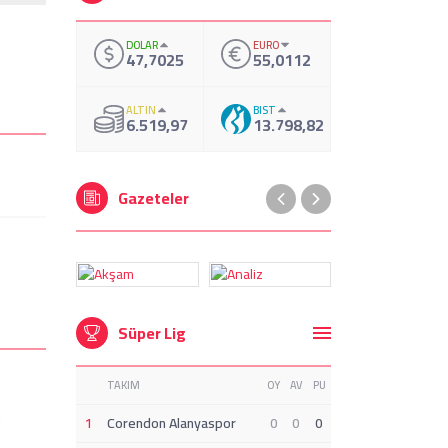
DOLAR
EURO
47,7025
55,0112
ALTIN
BIST
6.519,97
13.798,82
Gazeteler
Süper Lig
TAKIM
OY
AV
PU
1
Corendon Alanyaspor
0
0
0