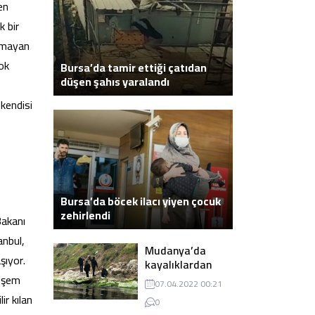
en
k bir
olmayan
ok
Bursa’da tamir ettiği çatıdan
düşen şahıs yaralandı
 kendisi
Bursa’da böcek ilacı yiyen çocuk
zehirlendi
Bakanı
anbul,
Mudanya’da
şıyor.
kayalıklardan
atlayarak intihar
teşem
07.04.2022 00:21
eden genç ölü
ir kılan
0
bulundu