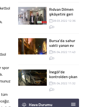
sketbol
Rıdvan Dilmen
şikâyetini geri
çekti, dava
a,
28.03.2022 12:36
düşürüldü
0
Bursa’da sahur
vakti yanan ev
panik
05.04.2022 11:43
tbol
yaşanmasına
0
sebep oldu
r spor
İnegöl’de
k.
kontrolden çıkan
orsunuz
tır 2 otomobile
05.04.2022 11:32
çarptı
0
e, tüm
ceğiz.
Hava Durumu