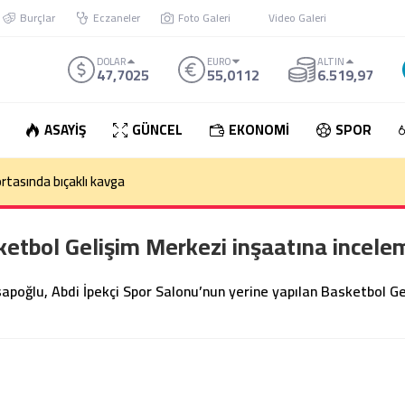
Burçlar
Eczaneler
Foto Galeri
Video Galeri
DOLAR
EURO
ALTIN
47,7025
55,0112
6.519,97
ASAYİŞ
GÜNCEL
EKONOMİ
SPOR
rtasında bıçaklı kavga
etbol Gelişim Merkezi inşaatına incele
oğlu, Abdi İpekçi Spor Salonu’nun yerine yapılan Basketbol Ge