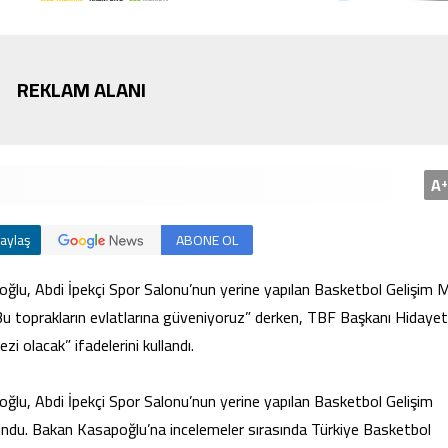
REKLAM ALANI
Bursa’da cadde ortasınd
kavga
A
+
aylaş
ABONE OL
u, Abdi İpekçi Spor Salonu’nun yerine yapılan Basketbol Gelişim 
Bu toprakların evlatlarına güveniyoruz” derken, TBF Başkanı Hidayet
i olacak” ifadelerini kullandı.
u, Abdi İpekçi Spor Salonu’nun yerine yapılan Basketbol Gelişim
undu. Bakan Kasapoğlu’na incelemeler sırasında Türkiye Basketbol