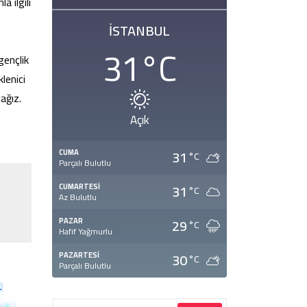
a ilgili
İSTANBUL
31
°C
gençlik
lenici
ağız.
Açık
31
CUMA
°C
Parçalı Bulutlu
31
CUMARTESI
°C
Az Bulutlu
29
PAZAR
°C
Hafif Yağmurlu
30
PAZARTESI
°C
Parçalı Bulutlu