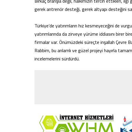
Birkaç branşla değil, halkımızın tercih ettikleri, ilgi
gerek antrenör desteği, gerek altyapı desteğini 
Türkiye’de yatırımların hız kesmeyeceğini de vurg
yatırımlarında da zirveye yürüme iddiasını birer b
firmalar var. Önümüzdeki süreçte inşallah Çevre Baka
Rabbim, bu anlamlı ve güzel projeyi hayırla tamaml
incelemelerini sürdürdü.