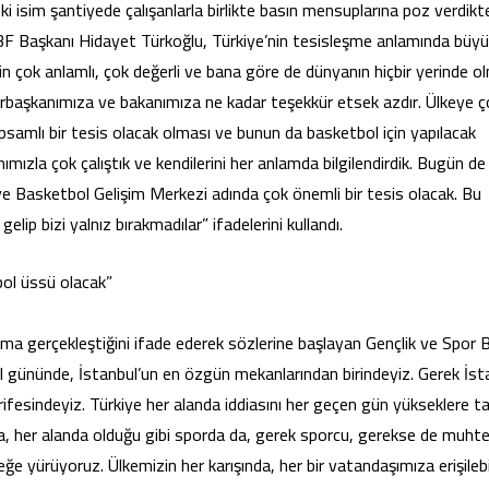
i isim şantiyede çalışanlarla birlikte basın mensuplarına poz verdikt
TBF Başkanı Hidayet Türkoğlu, Türkiye’nin tesisleşme anlamında büyü
çin çok anlamlı, çok değerli ve bana göre de dünyanın hiçbir yerinde 
hurbaşkanımıza ve bakanımıza ne kadar teşekkür etsek azdır. Ülkeye ç
kapsamlı bir tesis olacak olması ve bunun da basketbol için yapılacak
ızla çok çalıştık ve kendilerini her anlamda bilgilendirdik. Bugün de
iye Basketbol Gelişim Merkezi adında çok önemli bir tesis olacak. Bu
ip bizi yalnız bırakmadılar” ifadelerini kullandı.
ol üssü olacak”
ışma gerçekleştiğini ifade ederek sözlerine başlayan Gençlik ve Spor 
gününde, İstanbul’un en özgün mekanlarından birindeyiz. Gerek İst
rifesindeyiz. Türkiye her alanda iddiasını her geçen gün yükseklere ta
la, her alanda olduğu gibi sporda da, gerek sporcu, gerekse de muh
eğe yürüyoruz. Ülkemizin her karışında, her bir vatandaşımıza erişilebil