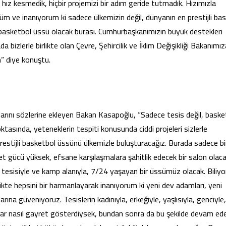
z kesmedik, hiçbir projemizi bir adım geride tutmadık. Hızımızla
önüm ve inanıyorum ki sadece ülkemizin değil, dünyanın en prestijli ba
n basketbol üssü olacak burası. Cumhurbaşkanımızın büyük destekleri
bizlerle birlikte olan Çevre, Şehircilik ve İklim Değişikliği Bakanımız
m” diye konuştu.
arını sözlerine ekleyen Bakan Kasapoğlu, “Sadece tesis değil, baske
oktasında, yeteneklerin tespiti konusunda ciddi projeleri sizlerle
restijli basketbol üssünü ülkemizle buluşturacağız. Burada sadece bi
t gücü yüksek, efsane karşılaşmalara şahitlik edecek bir salon olaca
ı tesisiyle ve kamp alanıyla, 7/24 yaşayan bir üssümüz olacak. Biliy
likte hepsini bir harmanlayarak inanıyorum ki yeni dev adamları, yeni
arına güveniyoruz. Tesislerin kadınıyla, erkeğiyle, yaşlısıyla, genciyl
dar nasıl gayret gösterdiysek, bundan sonra da bu şekilde devam ede