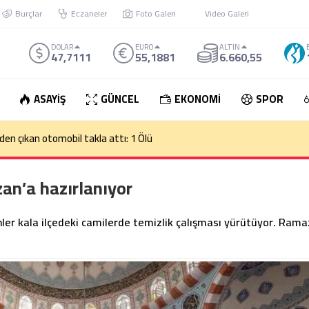
Burçlar
Eczaneler
Foto Galeri
Video Galeri
DOLAR
EURO
ALTIN
47,7111
55,1881
6.660,55
ASAYİŞ
GÜNCEL
EKONOMİ
SPOR
den çıkan otomobil takla attı: 1 Ölü
an’a hazırlanıyor
nler kala ilçedeki camilerde temizlik çalışması yürütüyor. Ram