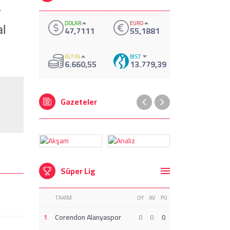
DOLAR
EURO
47,7111
55,1881
ALTIN
BIST
6.660,55
13.779,39
Gazeteler
Süper Lig
TAKIM
OY
AV
PU
1
Corendon Alanyaspor
0
0
0