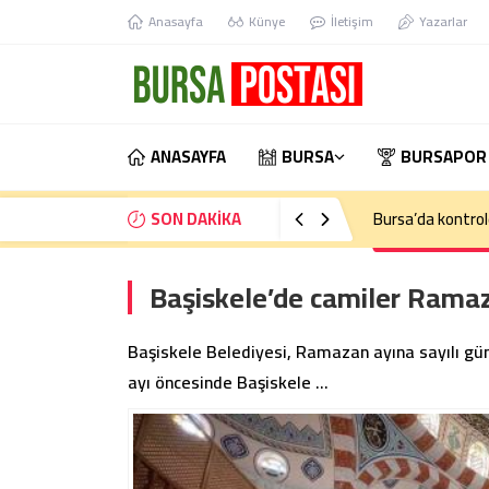
Anasayfa
Künye
İletişim
Yazarlar
ANASAYFA
BURSA
BURSAPOR
SON DAKİKA
Bursa’da kontrol
Başiskele’de camiler Ramaz
Başiskele Belediyesi, Ramazan ayına sayılı gü
ayı öncesinde Başiskele …