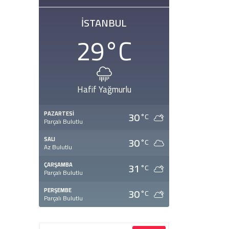
İSTANBUL
29
°C
Hafif Yağmurlu
30
PAZARTESI
°C
Parçalı Bulutlu
30
SALI
°C
Az Bulutlu
31
ÇARŞAMBA
°C
Parçalı Bulutlu
30
PERŞEMBE
°C
Parçalı Bulutlu