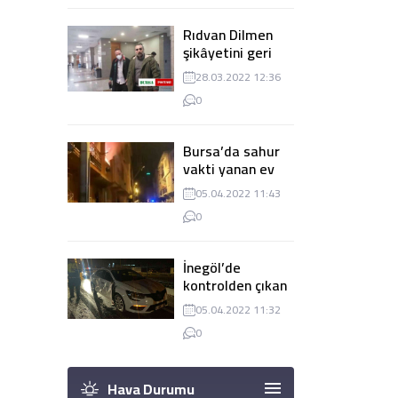
Rıdvan Dilmen
şikâyetini geri
çekti, dava
28.03.2022 12:36
düşürüldü
0
Bursa’da sahur
vakti yanan ev
panik
05.04.2022 11:43
yaşanmasına
0
sebep oldu
İnegöl’de
kontrolden çıkan
tır 2 otomobile
05.04.2022 11:32
çarptı
0
Hava Durumu