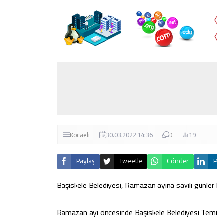
Kocaeli
30.03.2022 14:36
0
19
Paylaş
Tweetle
Gönder
P
Başiskele Belediyesi, Ramazan ayına sayılı günler k
Ramazan ayı öncesinde Başiskele Belediyesi Temizli