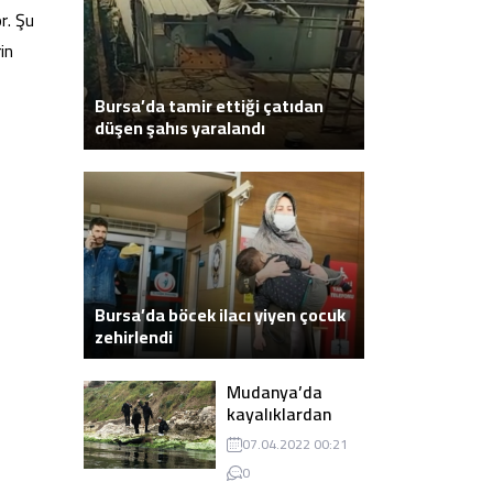
r. Şu
in
Bursa’da tamir ettiği çatıdan
düşen şahıs yaralandı
Bursa’da böcek ilacı yiyen çocuk
zehirlendi
Mudanya’da
kayalıklardan
atlayarak intihar
07.04.2022 00:21
eden genç ölü
0
bulundu