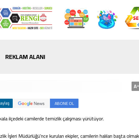
Bursa’da cadde ortasında bıçaklı
İstanbul’da inşaattan d
kavga
hayatını kaybetti
REKLAM ALANI
A
+
aylaş
ABONE OL
ala ilçedeki camilerde temizlik çalışması yürütüyor.
k İşleri Müdürlüğü’nce kurulan ekipler, camilerin halıları başta olma