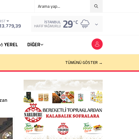
29
°C
BIST
İSTANBUL
13.779,39
HAFIF YAĞMURLU
YEREL
DİĞER
TÜMÜNÜ GÖSTER →
azan