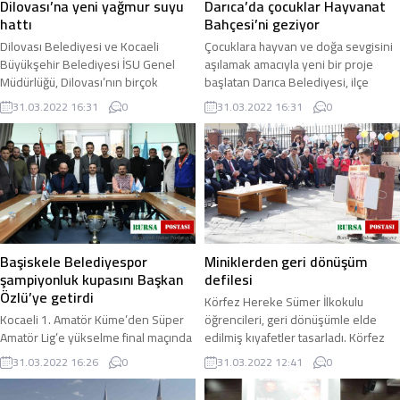
Dilovası’na yeni yağmur suyu
Darıca’da çocuklar Hayvanat
hattı
Bahçesi’ni geziyor
Dilovası Belediyesi ve Kocaeli
Çocuklara hayvan ve doğa sevgisini
Büyükşehir Belediyesi İSU Genel
aşılamak amacıyla yeni bir proje
Müdürlüğü, Dilovası’nın birçok
başlatan Darıca Belediyesi, ilçe
noktasında yeni altyapı yatırımları
genelindeki 5. sınıf öğrencilerini
31.03.2022 16:31
0
31.03.2022 16:31
0
için çalışma ...
ücretsiz ...
Başiskele Belediyespor
Miniklerden geri dönüşüm
şampiyonluk kupasını Başkan
defilesi
Özlü’ye getirdi
Körfez Hereke Sümer İlkokulu
Kocaeli 1. Amatör Küme’den Süper
öğrencileri, geri dönüşümle elde
Amatör Lig’e yükselme final maçında
edilmiş kıyafetler tasarladı. Körfez
Derince Birlikspor’u mağlup ederek
Belediyesi ilçe genelindeki okullarda
31.03.2022 16:26
0
31.03.2022 12:41
0
şampiyon olan Başiskele
sıfır ...
Belediyespor ...