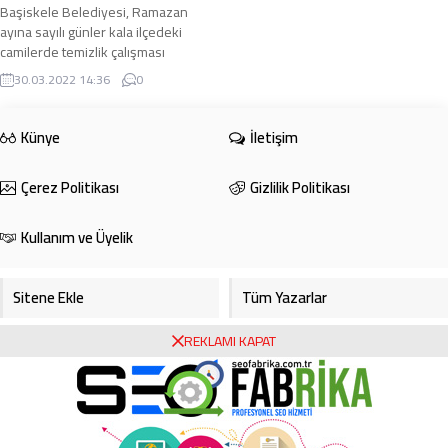
Başiskele Belediyesi, Ramazan
ayına sayılı günler kala ilçedeki
camilerde temizlik çalışması
yürütüyor. Ramazan ayı öncesinde
30.03.2022 14:36
0
Başiskele ...
Künye
İletişim
Çerez Politikası
Gizlilik Politikası
Kullanım ve Üyelik
Sitene Ekle
Tüm Yazarlar
REKLAMI KAPAT
Gazete Manşetleri
Foto Galeri
Video Galeri
Bursa Haberleri
Bursa Hava Durumu
Bursaspor