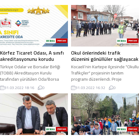
Körfez Ticaret Odası, A sınıfı
Okul önlerindeki trafik
akreditasyonunu korudu
düzenini gönüllüler sağlayacak
Türkiye Odalar ve Borsalar Birliği
Kocaeli’nin Kartepe ilçesinde "Okullu
(TOBB) Akreditasyon Kurulu
Trafikçiler" projesinin tanıtım
tarafından yürütülen Oda/Borsa
programı düzenlendi. Proje
Akreditasyon Sistemi yenileme
çerçevesinde ilçedeki okul
31.03.2022 18:16
0
31.03.2022 16:32
0
denetimlerini ...
önlerinde trafik ...