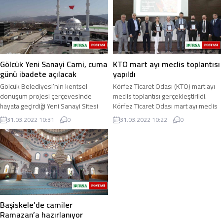
Gölcük Yeni Sanayi Cami, cuma
KTO mart ayı meclis toplantısı
günü ibadete açılacak
yapıldı
Gölcük Belediyesi’nin kentsel
Körfez Ticaret Odası (KTO) mart ayı
dönüşüm projesi çerçevesinde
meclis toplantısı gerçekleştirildi.
hayata geçirdiği Yeni Sanayi Sitesi
Körfez Ticaret Odası mart ayı meclis
içerisinde yapılan Yeni Sanayi Cami,
toplantısı, Mustafa Efe Konferans ...
31.03.2022 10:31
0
31.03.2022 10:22
0
1 Nisan Cuma ...
Başiskele’de camiler
Ramazan’a hazırlanıyor