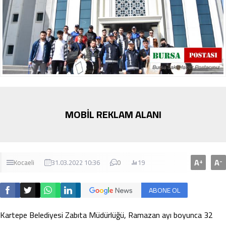
MOBİL REKLAM ALANI
A
A
+
-
Kocaeli
31.03.2022 10:36
0
19
ABONE OL
Kartepe Belediyesi Zabıta Müdürlüğü, Ramazan ayı boyunca 32