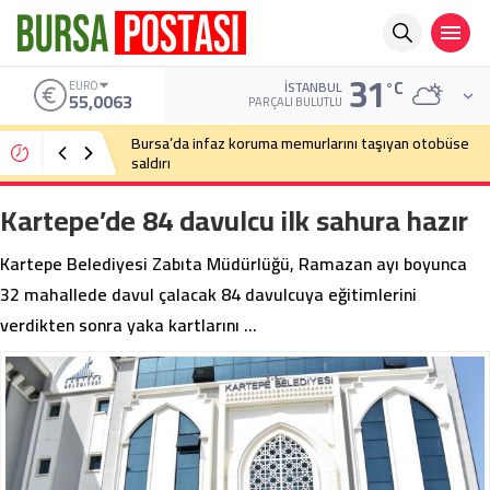
31
°C
ALTIN
İSTANBUL
6.543,59
PARÇALI BULUTLU
Bursa’da cadde ortasında bıçaklı kavga
Kartepe’de 84 davulcu ilk sahura hazır
Kartepe Belediyesi Zabıta Müdürlüğü, Ramazan ayı boyunca
32 mahallede davul çalacak 84 davulcuya eğitimlerini
verdikten sonra yaka kartlarını …