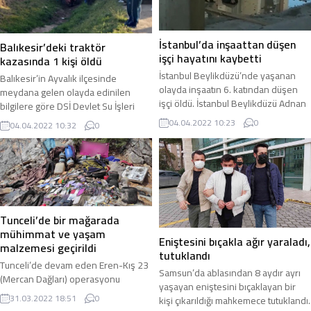
aldıkları ihbarı değerlendiren Asayiş
mevkisi yakınlarındaki akaryakıt
Şube Müdürlüğü ekipleri ihbarlarda
istasyonuna yakınına döşenen el
belirtilen...
yapımı...
İstanbul’da inşaattan düşen
Balıkesir’deki traktör
işçi hayatını kaybetti
kazasında 1 kişi öldü
İstanbul Beylikdüzü’nde yaşanan
Balıkesir’in Ayvalık ilçesinde
olayda inşaatın 6. katından düşen
meydana gelen olayda edinilen
işçi öldü. İstanbul Beylikdüzü Adnan
bilgilere göre DSİ Devlet Su İşleri
Kahveci Mahallesi Yavuz Sultan Selim
Drenaj Kanalı’na düşerek traktörün
04.04.2022 10:23
0
04.04.2022 10:32
0
Bulvarı üzerinde bulunan bir site
altında kalan sürücü olay yerinde
inşaatında dün saat 13:30
hayatını kaybetti. Balıkesir’in Ayvalık
sıralarında meydana gelen olayda
ilçesine bağlı Altınova Mahallesi’nde
inşaatta çalışan ve ismi
çiftçilikle uğraşan Tamer Kalkan isimli
belirlenemeyen bir işçi dengesini
vatandaş Sahli Yolu üzerinde
kaybederek inşaatın 6. katından
traktörü ile seyir halindeyken Drenaj
aşağıya düştü. Olayı fark eden
Kanalı’na devrildi. Drenaj Kanalı’na
Tunceli’de bir mağarada
inşaattaki diğer...
devrilen traktörün...
mühimmat ve yaşam
Eniştesini bıçakla ağır yaraladı,
malzemesi geçirildi
tutuklandı
Tunceli’de devam eden Eren-Kış 23
Samsun’da ablasından 8 aydır ayrı
(Mercan Dağları) operasyonu
yaşayan eniştesini bıçaklayan bir
sırasında Ovacık kırsalındaki bir
31.03.2022 18:51
0
kişi çıkarıldığı mahkemece tutuklandı.
mağarada bölücü terör örgütü PKK’ya