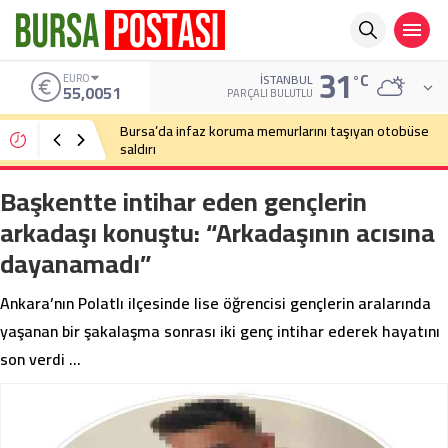
31
°C
ALTIN
İSTANBUL
6.584,66
PARÇALI BULUTLU
Bursa’da cadde ortasında bıçaklı kavga
Başkentte intihar eden gençlerin
arkadaşı konuştu: “Arkadaşının acısına
dayanamadı”
Ankara’nın Polatlı ilçesinde lise öğrencisi gençlerin aralarında
yaşanan bir şakalaşma sonrası iki genç intihar ederek hayatını
son verdi …