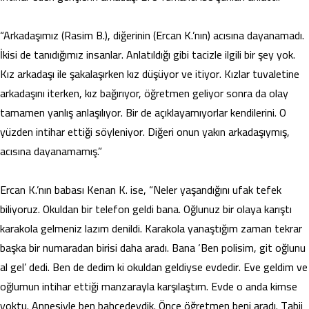
“Arkadaşımız (Rasim B.), diğerinin (Ercan K.’nın) acısına dayanamadı.
İkisi de tanıdığımız insanlar. Anlatıldığı gibi tacizle ilgili bir şey yok.
Kız arkadaşı ile şakalaşırken kız düşüyor ve itiyor. Kızlar tuvaletine
arkadaşını iterken, kız bağırıyor, öğretmen geliyor sonra da olay
tamamen yanlış anlaşılıyor. Bir de açıklayamıyorlar kendilerini. O
yüzden intihar ettiği söyleniyor. Diğeri onun yakın arkadaşıymış,
acısına dayanamamış.”
Ercan K.’nın babası Kenan K. ise, “Neler yaşandığını ufak tefek
biliyoruz. Okuldan bir telefon geldi bana. Oğlunuz bir olaya karıştı
karakola gelmeniz lazım denildi. Karakola yanaştığım zaman tekrar
başka bir numaradan birisi daha aradı. Bana ‘Ben polisim, git oğlunu
al gel’ dedi. Ben de dedim ki okuldan geldiyse evdedir. Eve geldim ve
oğlumun intihar ettiği manzarayla karşılaştım. Evde o anda kimse
yoktu. Annesiyle ben bahçedeydik. Önce öğretmen beni aradı. Tabii