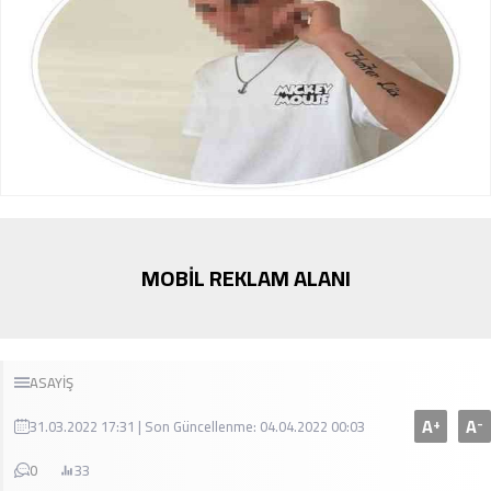
MOBİL REKLAM ALANI
ASAYİŞ
A
A
+
-
31.03.2022 17:31 | Son Güncellenme: 04.04.2022 00:03
0
33