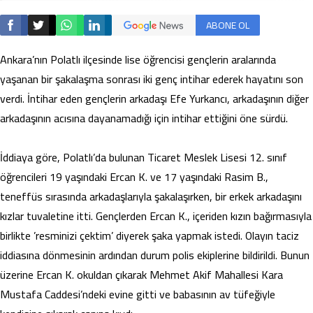
ABONE OL
Ankara’nın Polatlı ilçesinde lise öğrencisi gençlerin aralarında
yaşanan bir şakalaşma sonrası iki genç intihar ederek hayatını son
verdi. İntihar eden gençlerin arkadaşı Efe Yurkancı, arkadaşının diğer
arkadaşının acısına dayanamadığı için intihar ettiğini öne sürdü.
İddiaya göre, Polatlı’da bulunan Ticaret Meslek Lisesi 12. sınıf
öğrencileri 19 yaşındaki Ercan K. ve 17 yaşındaki Rasim B.,
teneffüs sırasında arkadaşlarıyla şakalaşırken, bir erkek arkadaşını
kızlar tuvaletine itti. Gençlerden Ercan K., içeriden kızın bağırmasıyla
birlikte ’resminizi çektim’ diyerek şaka yapmak istedi. Olayın taciz
iddiasına dönmesinin ardından durum polis ekiplerine bildirildi. Bunun
üzerine Ercan K. okuldan çıkarak Mehmet Akif Mahallesi Kara
Mustafa Caddesi’ndeki evine gitti ve babasının av tüfeğiyle