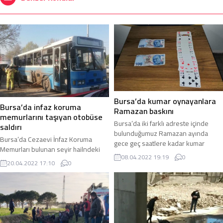
Bursa’da kumar oynayanlara
Bursa’da infaz koruma
Ramazan baskını
memurlarını taşıyan otobüse
Bursa’da iki farklı adreste içinde
saldırı
bulunduğumuz Ramazan ayında
Bursa’da Cezaevi İnfaz Koruma
gece geç saatlere kadar kumar
Memurları bulunan seyir hailndeki
oynandığı ihbarı alan polis ekipleri
08.04.2022 19:19
0
otobüse saldırı gerçekleştirildi.
adreslere baskın düzenledi.
20.04.2022 17:10
0
Bombalı saldırıda otobüs yanarken 1
Bursa’nın merkez Osmangazi
kişi öldü 4 kişi de yaralandı. Bursa’da
ilçesine bağlı iki mahallede Ulu ve
Minareli Çavuş Mahallesi’ndeki E Tipi
Bağlarbaşı Mahallesi mevkiinde
Kapalı Cezaevi personeli ve İnfaz
bulunan işyerlerinde geç saatlere
Koruma Memurları bulunan servis
kadar kumar oynandığına dair
aracı Osmangazi ilçesi Yeni Karaman