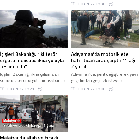
Olay, Samsun’un İlkadım ilçesi ...
31.03.2022 18:36
0
ait bir ...
Adıyaman’da motosiklete
İçişleri Bakanlığı: “İki terör
hafif ticari araç çarptı: 1’i ağır
örgütü mensubu ikna yoluyla
2 yaralı
teslim oldu”
Adıyaman’da, şerit değiştirerek yaya
İçişleri Bakanlığı, ikna çalışmaları
geçidinden geçmek isteyen
sonucu 2 terör örgütü mensubunun
motosiklete hafif ticari aracın
ikna yoluyla teslim olduğunu
31.03.2022 18:06
0
31.03.2022 18:21
0
çarpması sonucu meydana gelen
duyurdu. İçişleri Bakanlığı tarafından
kazada 1’i ağır 2 ...
yapılan ...
Malatya’da silah ve bıçaklı