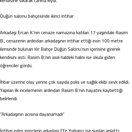
kendisine sıkarak canına kıydı.
Düğün salonu bahçesinde ikinci intihar
Arkadaşı Ercan K.’nın cenaze namazına katılan 17 yaşındaki Rasim
B., cenazenin ardından arkadaşının intihar ettiği evin 100 metre
ilerisinde bulunan Kır Bahçe Düğün Salonu’nun içerisine girerek
kendisini astı. Rasim B.’nin asılı haldeki halini ise okula giden
öğrenciler gördü.
İhbar üzerine olay yerine çok sayıda polis ve sağlık ekibi sevk edildi.
Yapılan ilk incelemenin ardından Rasim B.’nin hayatını kaybettiği
belirlendi.
“Arkadaşının acısına dayanamadı”
İntihar eden gençlerin arkadaşı Efe Yurkancı ise şunları anlattı: