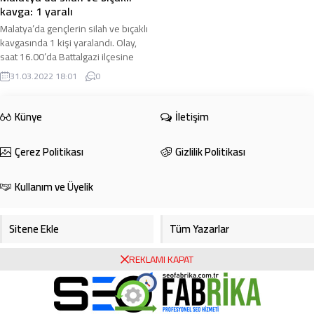
kavga: 1 yaralı
Malatya’da gençlerin silah ve bıçaklı
kavgasında 1 kişi yaralandı. Olay,
saat 16.00’da Battalgazi ilçesine
bağlı Çirikpınar Mahallesi’nde
31.03.2022 18:01
0
meydana ...
Künye
İletişim
Çerez Politikası
Gizlilik Politikası
Kullanım ve Üyelik
Sitene Ekle
Tüm Yazarlar
REKLAMI KAPAT
Gazete Manşetleri
Foto Galeri
Video Galeri
Bursa Haberleri