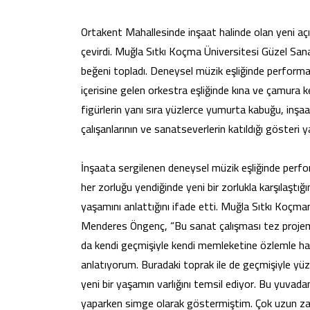
Ortakent Mahallesinde inşaat halinde olan yeni açı
çevirdi. Muğla Sıtkı Koçma Üniversitesi Güzel San
beğeni topladı. Deneysel müzik eşliğinde performans
içerisine gelen orkestra eşliğinde kına ve çamura ke
figürlerin yanı sıra yüzlerce yumurta kabuğu, inşa
çalışanlarının ve sanatseverlerin katıldığı gösteri 
İnşaata sergilenen deneysel müzik eşliğinde perfor
her zorluğu yendiğinde yeni bir zorlukla karşılaştı
yaşamını anlattığını ifade etti. Muğla Sıtkı Koçm
Menderes Öngenç, “Bu sanat çalışması tez projemdi. 
da kendi geçmişiyle kendi memleketine özlemle hatırl
anlatıyorum. Buradaki toprak ile de geçmişiyle yüz
yeni bir yaşamın varlığını temsil ediyor. Bu yuvadan
yaparken simge olarak göstermiştim. Çok uzun za