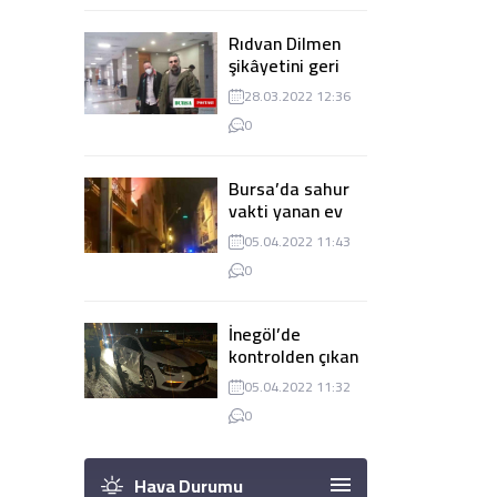
Rıdvan Dilmen
şikâyetini geri
çekti, dava
28.03.2022 12:36
düşürüldü
0
Bursa’da sahur
vakti yanan ev
panik
05.04.2022 11:43
yaşanmasına
0
sebep oldu
İnegöl’de
kontrolden çıkan
tır 2 otomobile
05.04.2022 11:32
çarptı
0
Hava Durumu