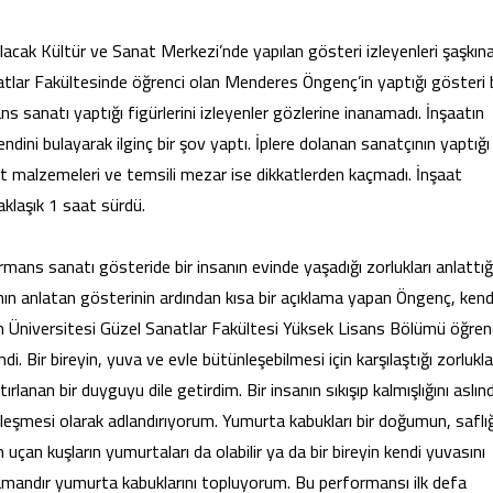
lacak Kültür ve Sanat Merkezi’nde yapılan gösteri izleyenleri şaşkın
atlar Fakültesinde öğrenci olan Menderes Öngenç’in yaptığı gösteri
 sanatı yaptığı figürlerini izleyenler gözlerine inanamadı. İnşaatın
ndini bulayarak ilginç bir şov yaptı. İplere dolanan sanatçının yaptığı
at malzemeleri ve temsili mezar ise dikkatlerden kaçmadı. İnşaat
yaklaşık 1 saat sürdü.
mans sanatı gösteride bir insanın evinde yaşadığı zorlukları anlattığ
ğının anlatan gösterinin ardından kısa bir açıklama yapan Öngenç, kend
an Üniversitesi Güzel Sanatlar Fakültesi Yüksek Lisans Bölümü öğren
Bir bireyin, yuva ve evle bütünleşebilmesi için karşılaştığı zorlukla
anan bir duyguyu dile getirdim. Bir insanın sıkışıp kalmışlığını aslın
leşmesi olarak adlandırıyorum. Yumurta kabukları bir doğumun, saflığ
 uçan kuşların yumurtaları da olabilir ya da bir bireyin kendi yuvasını
mandır yumurta kabuklarını topluyorum. Bu performansı ilk defa