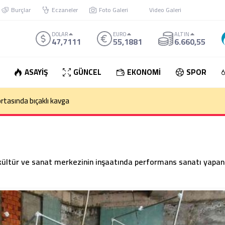
Burçlar
Eczaneler
Foto Galeri
Video Galeri
DOLAR
EURO
ALTIN
47,7111
55,1881
6.660,55
ASAYİŞ
GÜNCEL
EKONOMİ
SPOR
den çıkan otomobil takla attı: 1 Ölü
 kültür ve sanat merkezinin inşaatında performans sanatı yapan