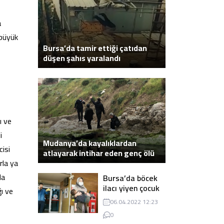
a
 büyük
Bursa’da tamir ettiği çatıdan
düşen şahıs yaralandı
ı ve
i
Mudanya’da kayalıklardan
cisi
atlayarak intihar eden genç ölü
rla ya
bulundu
da
Bursa’da böcek
ilacı yiyen çocuk
ı ve
zehirlendi
06.04.2022 12:23
0