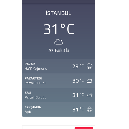
İSTANBUL
31
°C
Az Bulutlu
29
PAZAR
°C
Hafif Yağmurlu
30
PAZARTESI
°C
Parçalı Bulutlu
31
SALI
°C
Parçalı Bulutlu
31
ÇARŞAMBA
°C
Açık