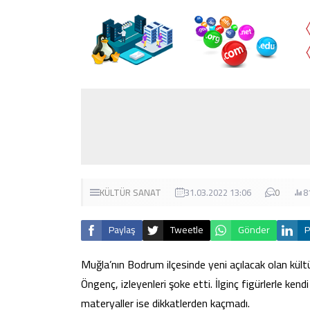
KÜLTÜR SANAT
31.03.2022 13:06
0
8
Paylaş
Tweetle
Gönder
P
Muğla’nın Bodrum ilçesinde yeni açılacak olan kü
Öngenç, izleyenleri şoke etti. İlginç figürlerle ke
materyaller ise dikkatlerden kaçmadı.