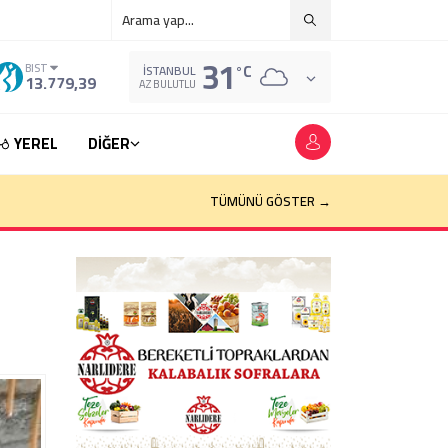
31
°C
BIST
İSTANBUL
13.779,39
AZ BULUTLU
YEREL
DİĞER
TÜMÜNÜ GÖSTER →