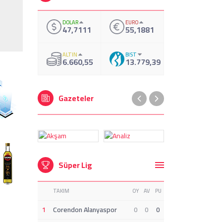
DOLAR
EURO
47,7111
55,1881
ALTIN
BIST
6.660,55
13.779,39
Gazeteler
Süper Lig
TAKIM
OY
AV
PU
1
Corendon Alanyaspor
0
0
0