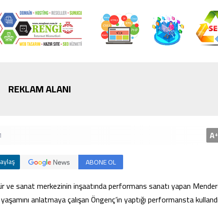
Bursa’da cadde ortasınd
kavga
REKLAM ALANI
A
+
1
aylaş
ABONE OL
ltür ve sanat merkezinin inşaatında performans sanatı yapan Mende
ndi yaşamını anlatmaya çalışan Öngenç’in yaptığı performansta kulland