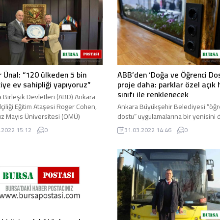
 Ünal: “120 ülkeden 5 bin
ABB’den ‘Doğa ve Öğrenci Dos
iye ev sahipliği yapıyoruz”
proje daha: parklar özel açık
sınıfı ile renklenecek
 Birleşik Devletleri (ABD) Ankara
çiliği Eğitim Ataşesi Roger Cohen,
Ankara Büyükşehir Belediyesi “öğr
 Mayıs Üniversitesi (OMÜ)
dostu” uygulamalarına bir yenisini 
Prof. Dr. Yavuz Ünal ...
ekledi. Çevre Koruma ve Kontrol D
.2022 15:12
0
31.03.2022 14:46
0
Başkanlığı ekonomik ömrünü ...