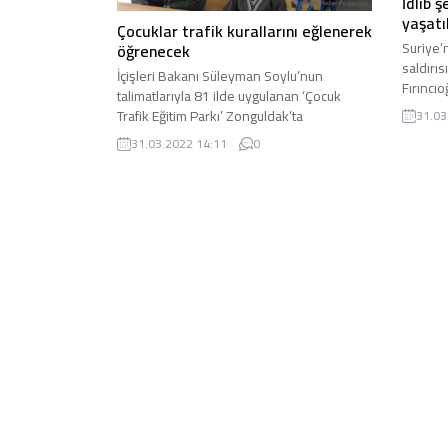
İdlib 
yaşatı
Çocuklar trafik kurallarını eğlenerek
Suriye’
öğrenecek
saldırı
İçişleri Bakanı Süleyman Soylu’nun
Fırıncıo
talimatlarıyla 81 ilde uygulanan ‘Çocuk
ilçesin
Trafik Eğitim Parkı’ Zonguldak’ta
31.03
tamamlandı. Vali Mustafa Tutulmaz da ...
31.03.2022 14:11
0