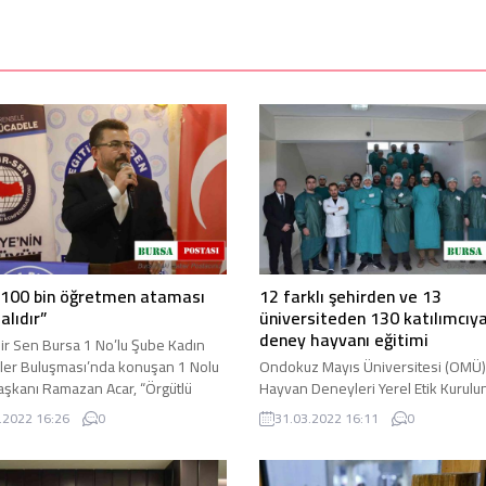
“100 bin öğretmen ataması
12 farklı şehirden ve 13
alıdır”
üniversiteden 130 katılımcıy
deney hayvanı eğitimi
Bir Sen Bursa 1 No’lu Şube Kadın
iler Buluşması’nda konuşan 1 Nolu
Ondokuz Mayıs Üniversitesi (OMÜ)
şkanı Ramazan Acar, “Örgütlü
Hayvan Deneyleri Yerel Etik Kurulu
emizdeki başarıda siz ...
organizasyonunda düzenlenen “11
.2022 16:26
0
31.03.2022 16:11
0
Deney Hayvanları Kullanım Sertifikas