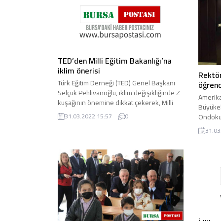
TED’den Milli Eğitim Bakanlığı’na
iklim önerisi
Rektör
Türk Eğitim Derneği (TED) Genel Başkanı
öğrenc
Selçuk Pehlivanoğlu, iklim değişikliğinde Z
Amerika
kuşağının önemine dikkat çekerek, Milli
Büyükel
Eğitim Bakanlığı’na ...
Ondokuz
31.03.2022 15:57
0
Rektörü 
31.03