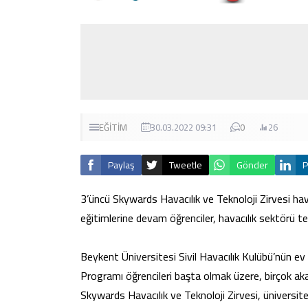
EĞİTİM
30.03.2022 09:31
0
26
Paylaş
Tweetle
Gönder
P
3’üncü Skywards Havacılık ve Teknoloji Zirvesi havac
eğitimlerine devam öğrenciler, havacılık sektörü tems
Beykent Üniversitesi Sivil Havacılık Kulübü’nün ev 
Programı öğrencileri başta olmak üzere, birçok ak
Skywards Havacılık ve Teknoloji Zirvesi, üniversite