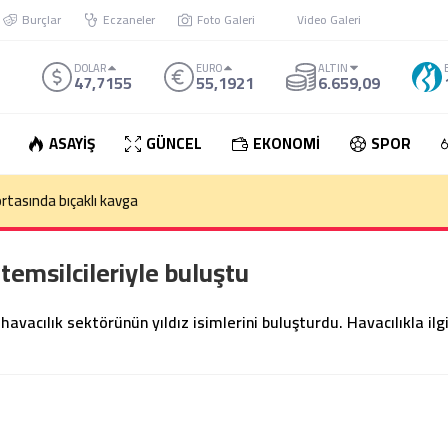
Burçlar
Eczaneler
Foto Galeri
Video Galeri
DOLAR
EURO
ALTIN
47,7155
55,1921
6.659,09
ASAYİŞ
GÜNCEL
EKONOMİ
SPOR
den çıkan otomobil takla attı: 1 Ölü
 temsilcileriyle buluştu
avacılık sektörünün yıldız isimlerini buluşturdu. Havacılıkla ilgi