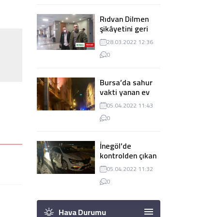
Rıdvan Dilmen
şikâyetini geri
çekti, dava
28.03.2022 12:36
düşürüldü
0
Bursa’da sahur
vakti yanan ev
panik
05.04.2022 11:43
yaşanmasına
0
sebep oldu
İnegöl’de
kontrolden çıkan
tır 2 otomobile
05.04.2022 11:32
çarptı
0
Hava Durumu