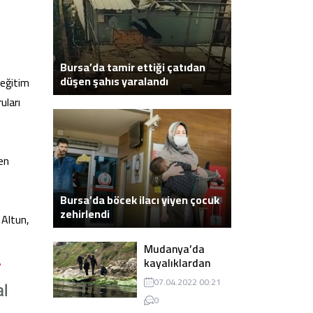
Bursa’da tamir ettiği çatıdan
düşen şahıs yaralandı
 eğitim
uları
len
Bursa’da böcek ilacı yiyen çocuk
zehirlendi
 Altun,
Mudanya’da
kayalıklardan
atlayarak intihar
07.04.2022 00:21
eden genç ölü
0
bulundu