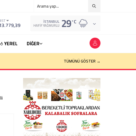
29
°C
BIST
İSTANBUL
13.779,39
HAFIF YAĞMURLU
YEREL
DİĞER
TÜMÜNÜ GÖSTER →
li