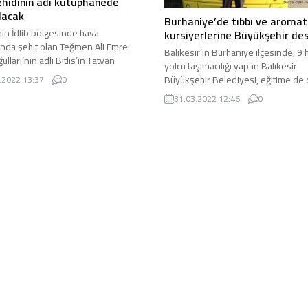
şehidinin adı kütüphanede
lacak
Burhaniye’de tıbbı ve aromat
nin İdlib bölgesinde hava
kursiyerlerine Büyükşehir de
sında şehit olan Teğmen Ali Emre
Balıkesir’in Burhaniye ilçesinde, 9 
ğulları’nın adlı Bitlis’in Tatvan
yolcu taşımacılığı yapan Balıkesir
de kurulan kütüphanenin ...
Büyükşehir Belediyesi, eğitime de
.2022 13:37
0
verdi. Okul gezilerine ...
31.03.2022 12:46
0