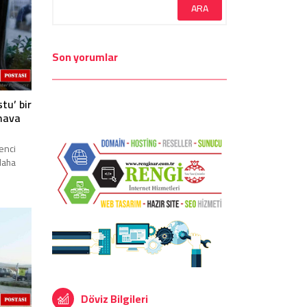
Son yorumlar
tu’ bir
 hava
enci
daha
aire
Döviz Bilgileri