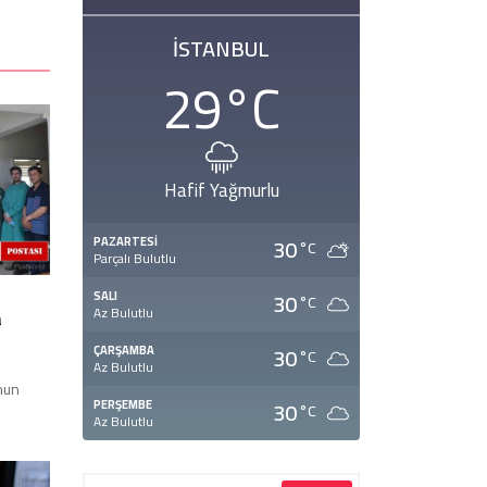
İSTANBUL
29
°C
Hafif Yağmurlu
30
PAZARTESI
°C
Parçalı Bulutlu
30
SALI
°C
Az Bulutlu
a
30
ÇARŞAMBA
°C
Az Bulutlu
nun
30
PERŞEMBE
.
°C
Az Bulutlu
ı ...