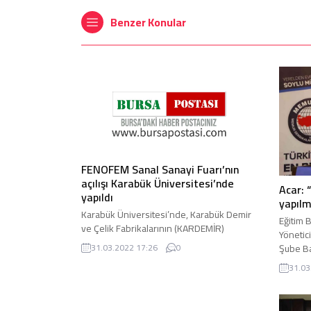
Benzer Konular
FENOFEM Sanal Sanayi Fuarı’nın
açılışı Karabük Üniversitesi’nde
Acar: 
yapıldı
yapılm
Karabük Üniversitesi’nde, Karabük Demir
Eğitim 
ve Çelik Fabrikalarının (KARDEMİR)
Yönetic
temelinin atılışı ve Karabük’ün kuruluşunun
Şube Ba
31.03.2022 17:26
0
85. yıl dönümü ...
mücadel
31.03