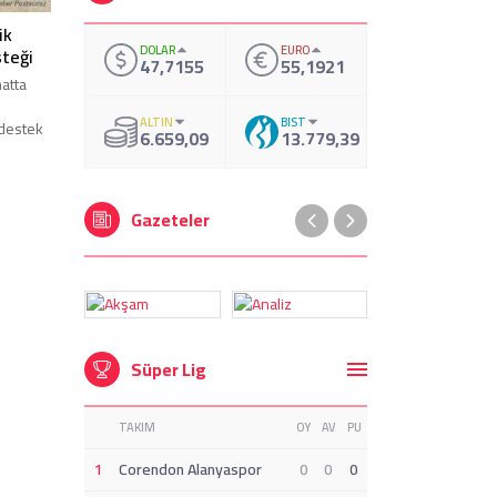
ik
DOLAR
EURO
steği
47,7155
55,1921
hatta
ALTIN
BIST
 destek
6.659,09
13.779,39
Gazeteler
Süper Lig
TAKIM
OY
AV
PU
1
Corendon Alanyaspor
0
0
0