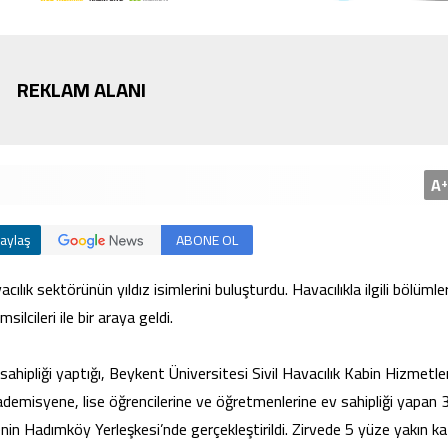
REKLAM ALANI
Bursa’da cadde ortasınd
kavga
A
+
aylaş
ABONE OL
ılık sektörünün yıldız isimlerini buluşturdu. Havacılıkla ilgili bölümle
ilcileri ile bir araya geldi.
sahipliği yaptığı, Beykent Üniversitesi Sivil Havacılık Kabin Hizmetler
ademisyene, lise öğrencilerine ve öğretmenlerine ev sahipliği yapan 
nin Hadımköy Yerleşkesi’nde gerçekleştirildi. Zirvede 5 yüze yakın kat