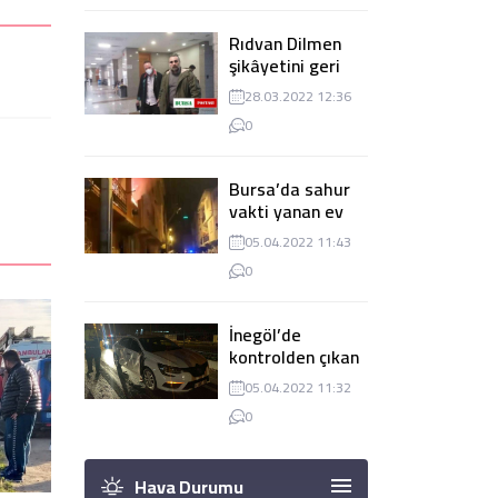
Rıdvan Dilmen
şikâyetini geri
çekti, dava
28.03.2022 12:36
düşürüldü
0
Bursa’da sahur
vakti yanan ev
panik
05.04.2022 11:43
yaşanmasına
0
sebep oldu
İnegöl’de
kontrolden çıkan
tır 2 otomobile
05.04.2022 11:32
çarptı
0
Hava Durumu