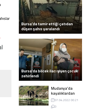
a
ahıslar
Bursa’da tamir ettiği çatıdan
düşen şahıs yaralandı
Bursa’da böcek ilacı yiyen çocuk
zehirlendi
Mudanya’da
kayalıklardan
atlayarak intihar
07.04.2022 00:21
eden genç ölü
0
bulundu