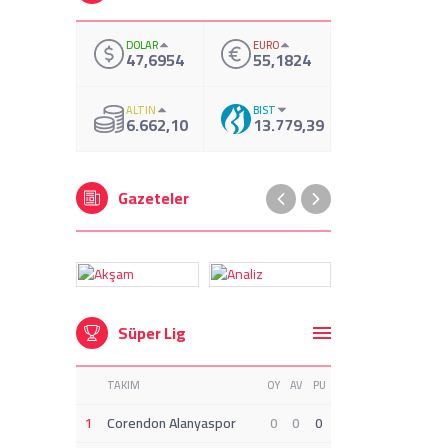
DOLAR
EURO
47,6954
55,1824
ALTIN
BIST
6.662,10
13.779,39
Gazeteler
Süper Lig
TAKIM
OY
AV
PU
1
Corendon Alanyaspor
0
0
0