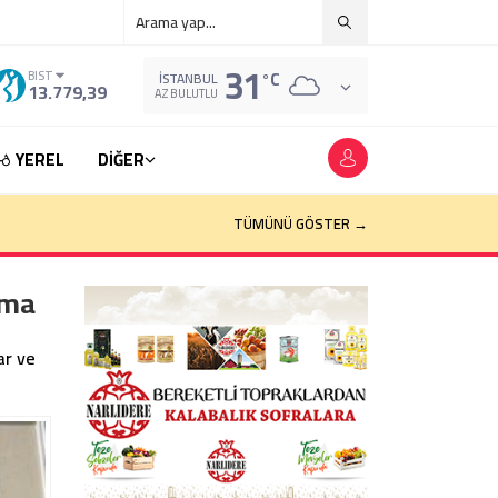
31
°C
BIST
İSTANBUL
13.779,39
AZ BULUTLU
YEREL
DİĞER
TÜMÜNÜ GÖSTER →
ama
ar ve