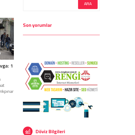
Son yorumlar
avga: 1
ı
aat
rikpınar
Döviz Bilgileri