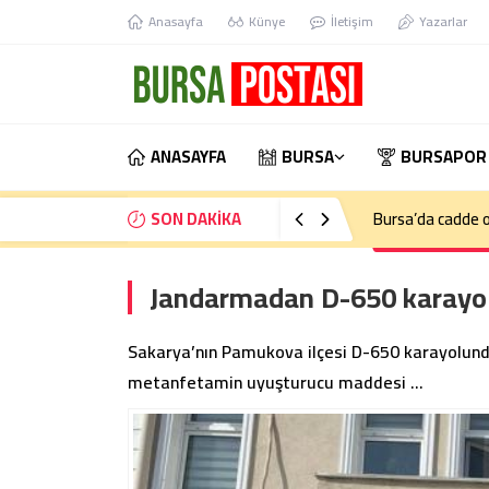
Anasayfa
Künye
İletişim
Yazarlar
ANASAYFA
BURSA
BURSAPOR
SON DAKİKA
Bursa’da kontrol
Jandarmadan D-650 karayol
Sakarya’nın Pamukova ilçesi D-650 karayolunda
metanfetamin uyuşturucu maddesi …