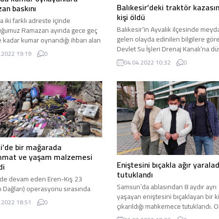
Balıkesir’deki traktör kazası
an baskını
kişi öldü
 iki farklı adreste içinde
Balıkesir’in Ayvalık ilçesinde mey
uğumuz Ramazan ayında gece geç
gelen olayda edinilen bilgilere gör
e kadar kumar oynandığı ihbarı alan
Devlet Su İşleri Drenaj Kanalı’na d
kipleri adreslere baskın düzenledi.
.2022 19:19
0
traktörün altında kalan sürücü olay
ın merkez Osmangazi ilçesine
04.04.2022 10:32
0
hayatını kaybetti. Balıkesir’in Ayvalı
ki mahallede Ulu ve Bağlarbaşı
ilçesine bağlı Altınova Mahallesi’nd
si mevkiinde bulunan işyerlerinde
çiftçilikle uğraşan Tamer Kalkan isim
tlere kadar kumar oynandığına dair
vatandaş Sahli Yolu üzerinde traktör
rı ihbarı değerlendiren Asayiş Şube
seyir halindeyken Drenaj Kanalı’na
ü ekipleri ihbarlarda belirtilen...
devrildi. Drenaj Kanalı’na devrilen
traktörün...
i’de bir mağarada
mat ve yaşam malzemesi
Eniştesini bıçakla ağır yaralad
di
tutuklandı
’de devam eden Eren-Kış 23
Samsun’da ablasından 8 aydır ayrı
 Dağları) operasyonu sırasında
yaşayan eniştesini bıçaklayan bir ki
kırsalındaki bir mağarada bölücü
.2022 18:51
0
çıkarıldığı mahkemece tutuklandı. O
gütü PKK’ya ait bir ...
Samsun’un İlkadım ilçesi ...