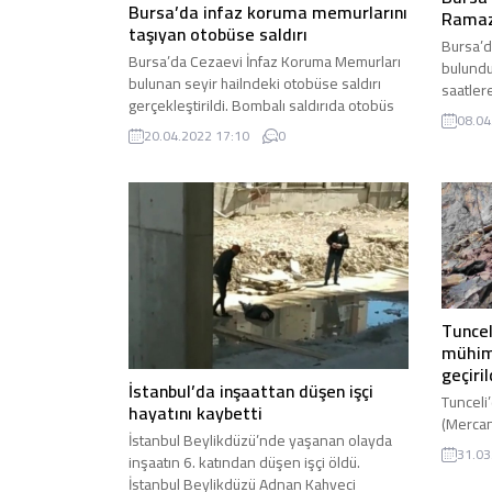
Bursa’da infaz koruma memurlarını
Ramaz
taşıyan otobüse saldırı
Bursa’da
Bursa’da Cezaevi İnfaz Koruma Memurları
bulund
bulunan seyir hailndeki otobüse saldırı
saatler
gerçekleştirildi. Bombalı saldırıda otobüs
polis e
08.04
yanarken 1 kişi öldü 4 kişi de yaralandı.
Bursa’n
20.04.2022 17:10
0
Bursa’da Minareli Çavuş Mahallesi’ndeki E
bağlı i
Tipi Kapalı Cezaevi personeli ve İnfaz
Mahalle
Koruma Memurları bulunan servis aracı
geç saa
Osmangazi ilçesi Yeni Karaman mevkisi
aldıkla
yakınlarındaki akaryakıt istasyonuna
Müdürlüğ
yakınına döşenen el yapımı...
Tuncel
mühim
geçiril
İstanbul’da inşaattan düşen işçi
Tunceli
hayatını kaybetti
(Mercan
İstanbul Beylikdüzü’nde yaşanan olayda
Ovacık 
31.03
inşaatın 6. katından düşen işçi öldü.
terör ör
İstanbul Beylikdüzü Adnan Kahveci