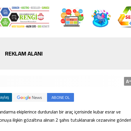
Bursa’da cadde ortasınd
kavga
REKLAM ALANI
A
+
aylaş
ABONE OL
darma ekiplerince durdurulan bir araç içerisinde kubar esrar ve
uya ilişkin gözaltına alınan 2 şahıs tutuklanarak cezaevine gönderil