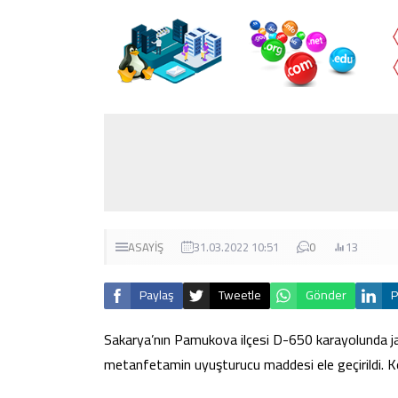
ASAYİŞ
31.03.2022 10:51
0
13
Paylaş
Tweetle
Gönder
P
Sakarya’nın Pamukova ilçesi D-650 karayolunda jan
metanfetamin uyuşturucu maddesi ele geçirildi. Kon