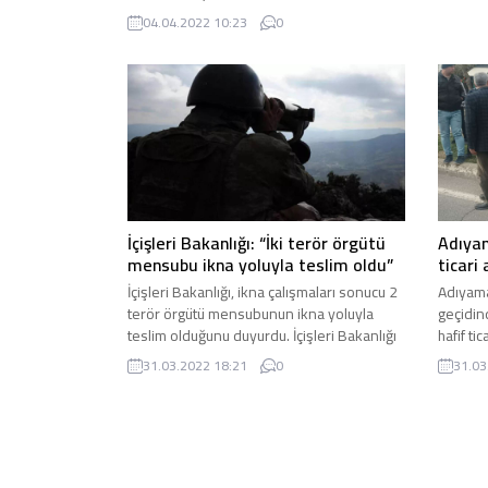
Mahallesi Yavuz Sultan Selim Bulvarı
04.04.2022 10:23
0
üzerinde bulunan bir site inşaatında dün
saat 13:30 sıralarında meydana gelen
olayda inşaatta çalışan ve ismi
belirlenemeyen bir işçi dengesini
kaybederek inşaatın 6. katından aşağıya
düştü. Olayı fark eden inşaattaki diğer...
Adıya
İçişleri Bakanlığı: “İki terör örgütü
ticari 
mensubu ikna yoluyla teslim oldu”
Adıyama
İçişleri Bakanlığı, ikna çalışmaları sonucu 2
geçidin
terör örgütü mensubunun ikna yoluyla
hafif ti
teslim olduğunu duyurdu. İçişleri Bakanlığı
meydana
tarafından yapılan ...
31.03
31.03.2022 18:21
0