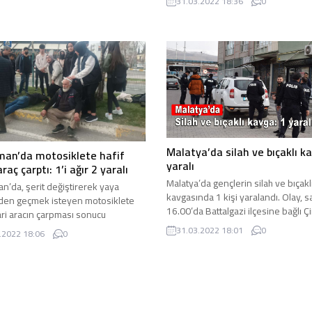
31.03.2022 18:36
0
Malatya’da silah ve bıçaklı k
man’da motosiklete hafif
yaralı
araç çarptı: 1’i ağır 2 yaralı
Malatya’da gençlerin silah ve bıçakl
n’da, şerit değiştirerek yaya
kavgasında 1 kişi yaralandı. Olay, s
den geçmek isteyen motosiklete
16.00’da Battalgazi ilçesine bağlı Çi
cari aracın çarpması sonucu
Mahallesi’nde meydana ...
 gelen kazada 1’i ağır 2 ...
31.03.2022 18:01
0
.2022 18:06
0