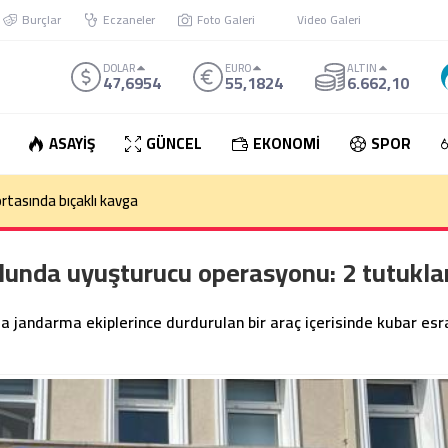
Burçlar
Eczaneler
Foto Galeri
Video Galeri
DOLAR
EURO
ALTIN
47,6954
55,1824
6.662,10
ASAYİŞ
GÜNCEL
EKONOMİ
SPOR
den çıkan otomobil takla attı: 1 Ölü
unda uyuşturucu operasyonu: 2 tutukl
 jandarma ekiplerince durdurulan bir araç içerisinde kubar esr