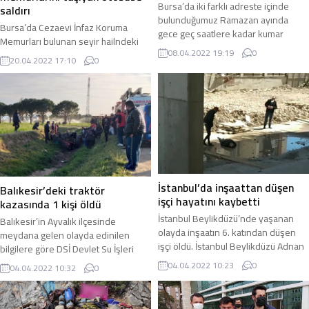
Bursa’da iki farklı adreste içinde
saldırı
bulunduğumuz Ramazan ayında
Bursa’da Cezaevi İnfaz Koruma
gece geç saatlere kadar kumar
Memurları bulunan seyir hailndeki
oynandığı ihbarı alan polis ekipleri
08.04.2022 19:19
0
otobüse saldırı gerçekleştirildi.
adreslere baskın düzenledi.
20.04.2022 17:10
0
Bombalı saldırıda otobüs yanarken 1
Bursa’nın merkez Osmangazi
kişi öldü 4 kişi de yaralandı. Bursa’da
ilçesine bağlı iki mahallede Ulu ve
Minareli Çavuş Mahallesi’ndeki E Tipi
Bağlarbaşı Mahallesi mevkiinde
Kapalı Cezaevi personeli ve İnfaz
bulunan işyerlerinde geç saatlere
Koruma Memurları bulunan servis
kadar kumar oynandığına dair
aracı Osmangazi ilçesi Yeni Karaman
aldıkları ihbarı değerlendiren Asayiş
mevkisi yakınlarındaki akaryakıt
Şube Müdürlüğü ekipleri ihbarlarda
istasyonuna yakınına döşenen el
belirtilen...
yapımı...
İstanbul’da inşaattan düşen
Balıkesir’deki traktör
işçi hayatını kaybetti
kazasında 1 kişi öldü
İstanbul Beylikdüzü’nde yaşanan
Balıkesir’in Ayvalık ilçesinde
olayda inşaatın 6. katından düşen
meydana gelen olayda edinilen
işçi öldü. İstanbul Beylikdüzü Adnan
bilgilere göre DSİ Devlet Su İşleri
Kahveci Mahallesi Yavuz Sultan Selim
Drenaj Kanalı’na düşerek traktörün
04.04.2022 10:23
0
04.04.2022 10:32
0
Bulvarı üzerinde bulunan bir site
altında kalan sürücü olay yerinde
inşaatında dün saat 13:30
hayatını kaybetti. Balıkesir’in Ayvalık
sıralarında meydana gelen olayda
ilçesine bağlı Altınova Mahallesi’nde