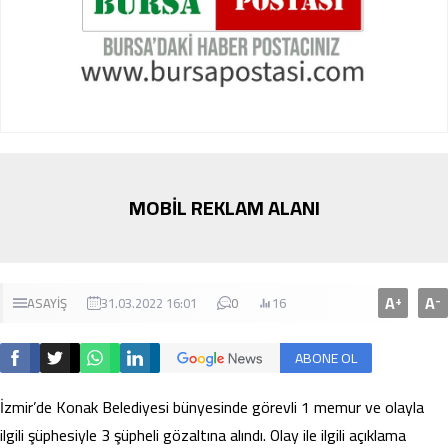
MOBİL REKLAM ALANI
A
A
+
-
ASAYİŞ
31.03.2022 16:01
0
16
ABONE OL
İzmir’de Konak Belediyesi bünyesinde görevli 1 memur ve olayla
ilgili şüphesiyle 3 şüpheli gözaltına alındı. Olay ile ilgili açıklama