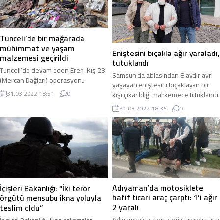
inşaatta çalışan ve ismi
çiftçilikle uğraşan Tamer Kalkan isimli
belirlenemeyen bir işçi dengesini
vatandaş Sahli Yolu üzerinde
kaybederek inşaatın 6. katından
traktörü ile seyir halindeyken Drenaj
aşağıya düştü. Olayı fark eden
Kanalı’na devrildi. Drenaj Kanalı’na
Tunceli’de bir mağarada
inşaattaki diğer...
devrilen traktörün...
mühimmat ve yaşam
Eniştesini bıçakla ağır yaraladı,
malzemesi geçirildi
tutuklandı
Tunceli’de devam eden Eren-Kış 23
Samsun’da ablasından 8 aydır ayrı
(Mercan Dağları) operasyonu
yaşayan eniştesini bıçaklayan bir
sırasında Ovacık kırsalındaki bir
31.03.2022 18:51
0
kişi çıkarıldığı mahkemece tutuklandı.
mağarada bölücü terör örgütü PKK’ya
Olay, Samsun’un İlkadım ilçesi ...
31.03.2022 18:36
0
ait bir ...
Adıyaman’da motosiklete
İçişleri Bakanlığı: “İki terör
hafif ticari araç çarptı: 1’i ağır
örgütü mensubu ikna yoluyla
2 yaralı
teslim oldu”
Adıyaman’da, şerit değiştirerek yaya
İçişleri Bakanlığı, ikna çalışmaları