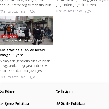
geçidinden geçmek isteyen
sonucu 2 terör örgütü mensubunun
motosiklete hafif ticari aracın
ikna yoluyla teslim olduğunu
31.03.2022 18:06
0
31.03.2022 18:21
0
çarpması sonucu meydana gelen
duyurdu. İçişleri Bakanlığı tarafından
kazada 1’i ağır 2 ...
yapılan ...
Malatya’da silah ve bıçaklı
kavga: 1 yaralı
Malatya’da gençlerin silah ve bıçaklı
kavgasında 1 kişi yaralandı. Olay,
saat 16.00’da Battalgazi ilçesine
bağlı Çirikpınar Mahallesi’nde
31.03.2022 18:01
0
meydana ...
Künye
İletişim
Çerez Politikası
Gizlilik Politikası