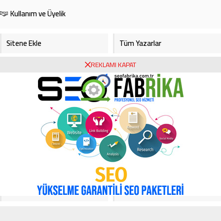
Kullanım ve Üyelik
Sitene Ekle
Tüm Yazarlar
REKLAMI KAPAT
Gazete Manşetleri
Foto Galeri
Video Galeri
Bursa Haberleri
Bursa Hava Durumu
Bursaspor
Asayiş
Ekonomi
Haberde İnsan
Köşe Yazarları
Magazin
Video Galeri
Yerel