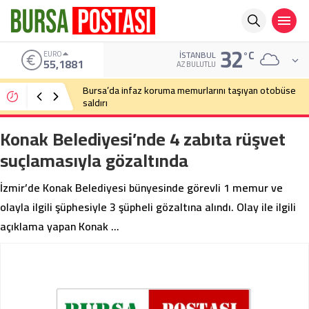
32
°C
ALTIN
İSTANBUL
6.660,55
AZ BULUTLU
Bursa’da cadde ortasında bıçaklı kavga
Konak Belediyesi’nde 4 zabıta rüşvet
suçlamasıyla gözaltında
İzmir’de Konak Belediyesi bünyesinde görevli 1 memur ve
olayla ilgili şüphesiyle 3 şüpheli gözaltına alındı. Olay ile ilgili
açıklama yapan Konak …