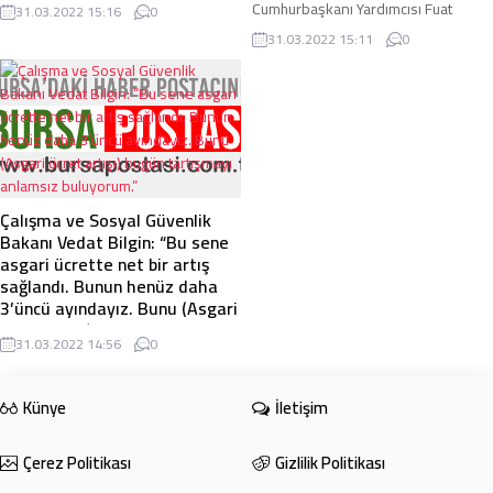
sarmalına sebep olacak bu tür
Cumhurbaşkanı Yardımcısı Fuat
31.03.2022 15:16
0
yaklaşımları yanlış buluyorum.
Oktay, ’’Türkiye ve Romanya
31.03.2022 15:11
0
Olağanüstü ...
ilişkilerini potansiyeline uygun
seviyelere çıkarmayı hedefliyoruz.
2025 yılı ticaret ...
Çalışma ve Sosyal Güvenlik
Bakanı Vedat Bilgin: “Bu sene
asgari ücrette net bir artış
sağlandı. Bunun henüz daha
3’üncü ayındayız. Bunu (Asgari
ücret artışı) bugün tartışmayı
31.03.2022 14:56
0
anlamsız buluyorum.”
Çalışma ve Sosyal Güvenlik Bakanı
Vedat Bilgin: "Bu sene asgari ücrette
Künye
İletişim
net bir artış sağlandı. Bunun henüz
daha 3’üncü ayındayız. Bunu (Asgari
Çerez Politikası
Gizlilik Politikası
...