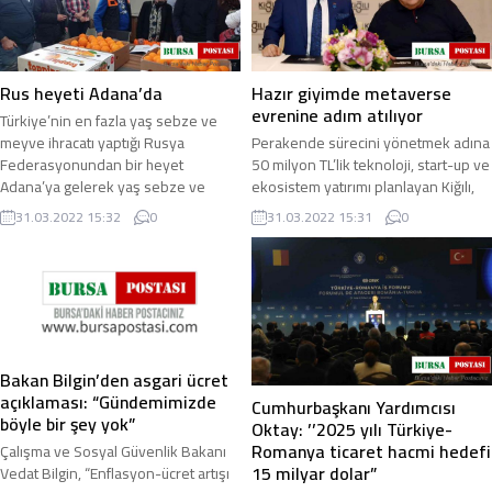
Rus heyeti Adana’da
Hazır giyimde metaverse
evrenine adım atılıyor
Türkiye’nin en fazla yaş sebze ve
meyve ihracatı yaptığı Rusya
Perakende sürecini yönetmek adına
Federasyonundan bir heyet
50 milyon TL’lik teknoloji, start-up ve
Adana’ya gelerek yaş sebze ve
ekosistem yatırımı planlayan Kiğılı,
meyve paketleme ve işleme ...
bu uygulamalarını Türkiye ...
31.03.2022 15:32
0
31.03.2022 15:31
0
Bakan Bilgin’den asgari ücret
açıklaması: “Gündemimizde
Cumhurbaşkanı Yardımcısı
böyle bir şey yok”
Oktay: ’’2025 yılı Türkiye-
Romanya ticaret hacmi hedefi
Çalışma ve Sosyal Güvenlik Bakanı
15 milyar dolar”
Vedat Bilgin, “Enflasyon-ücret artışı