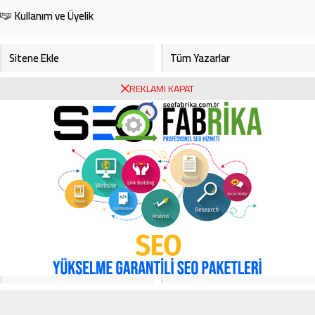
Kullanım ve Üyelik
Sitene Ekle
Tüm Yazarlar
REKLAMI KAPAT
Gazete Manşetleri
Foto Galeri
Video Galeri
Bursa Haberleri
Bursa Hava Durumu
Bursaspor
Asayiş
Ekonomi
Haberde İnsan
Köşe Yazarları
Magazin
Video Galeri
Yerel