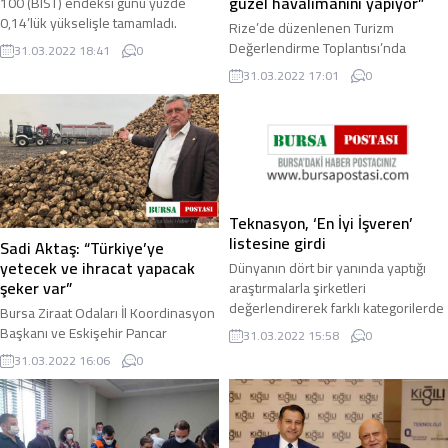
güzel havalimanını yapıyor”
100 (BIST) endeksi günü yüzde
0,14’lük yükselişle tamamladı.
Rize’de düzenlenen Turizm
Endeks, 3,15 ...
Değerlendirme Toplantısı’nda
31.03.2022 18:41
0
konuşan Rize Valisi Kemal Çeber,
31.03.2022 17:01
0
“Havalimanı turizmle direk ilgili.
Devlet Rize’ye ...
Teknasyon, ‘En İyi İşveren’
listesine girdi
Sadi Aktaş: “Türkiye’ye
yetecek ve ihracat yapacak
Dünyanın dört bir yanında yaptığı
şeker var”
araştırmalarla şirketleri
değerlendirerek farklı kategorilerde
Bursa Ziraat Odaları İl Koordinasyon
başarılı bulduğu firmaları
Başkanı ve Eskişehir Pancar
31.03.2022 15:58
0
ödüllendiren Great ...
Kooperatifi Yönetim Kurulu Üyesi
31.03.2022 16:06
0
Sadi Aktaş, Türkiye’de şeker
sıkıntısının ...