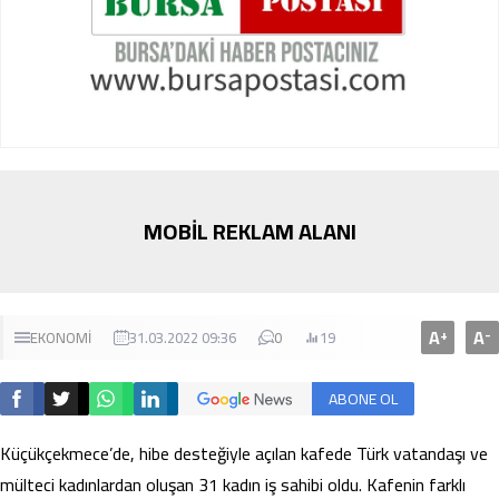
MOBİL REKLAM ALANI
A
A
+
-
EKONOMİ
31.03.2022 09:36
0
19
ABONE OL
Küçükçekmece’de, hibe desteğiyle açılan kafede Türk vatandaşı ve
mülteci kadınlardan oluşan 31 kadın iş sahibi oldu. Kafenin farklı