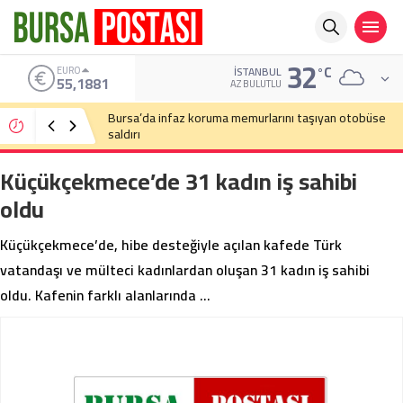
32
°C
ALTIN
İSTANBUL
6.660,55
AZ BULUTLU
Bursa’da cadde ortasında bıçaklı kavga
Küçükçekmece’de 31 kadın iş sahibi
oldu
Küçükçekmece’de, hibe desteğiyle açılan kafede Türk
vatandaşı ve mülteci kadınlardan oluşan 31 kadın iş sahibi
oldu. Kafenin farklı alanlarında …