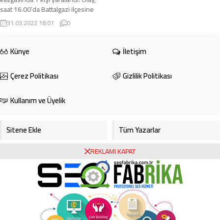
saat 16.00’da Battalgazi ilçesine
bağlı Çirikpınar Mahallesi’nde
31.03.2022 18:01
0
meydana ...
Künye
İletişim
Çerez Politikası
Gizlilik Politikası
Kullanım ve Üyelik
Sitene Ekle
Tüm Yazarlar
REKLAMI KAPAT
Gazete Manşetleri
Foto Galeri
Video Galeri
Bursa Haberleri
Bursa Hava Durumu
Bursaspor