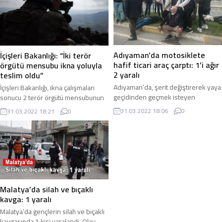
Adıyaman’da motosiklete
İçişleri Bakanlığı: “İki terör
hafif ticari araç çarptı: 1’i ağır
örgütü mensubu ikna yoluyla
2 yaralı
teslim oldu”
Adıyaman’da, şerit değiştirerek yaya
İçişleri Bakanlığı, ikna çalışmaları
geçidinden geçmek isteyen
sonucu 2 terör örgütü mensubunun
motosiklete hafif ticari aracın
ikna yoluyla teslim olduğunu
31.03.2022 18:06
0
31.03.2022 18:21
0
çarpması sonucu meydana gelen
duyurdu. İçişleri Bakanlığı tarafından
kazada 1’i ağır 2 ...
yapılan ...
Malatya’da silah ve bıçaklı
kavga: 1 yaralı
Malatya’da gençlerin silah ve bıçaklı
kavgasında 1 kişi yaralandı. Olay,