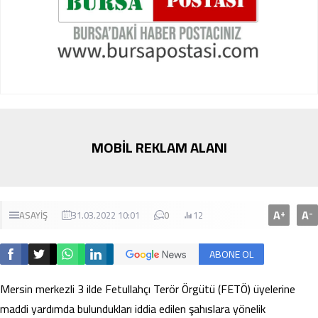
MOBİL REKLAM ALANI
A
A
+
-
ASAYİŞ
31.03.2022 10:01
0
12
ABONE OL
Mersin merkezli 3 ilde Fetullahçı Terör Örgütü (FETÖ) üyelerine
maddi yardımda bulundukları iddia edilen şahıslara yönelik