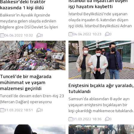
İstanbul’da inşaattan düşen
Balıkesir’deki traktör
işçi hayatını kaybetti
kazasında 1 kişi öldü
İstanbul Beylikdüzü’nde yaşanan
Balıkesir’in Ayvalık ilçesinde
olayda inşaatın 6. katından düşen
meydana gelen olayda edinilen
işçi öldü. İstanbul Beylikdüzü Adnan
bilgilere göre DSİ Devlet Su İşleri
Kahveci Mahallesi Yavuz Sultan Selim
Drenaj Kanalı’na düşerek traktörün
04.04.2022 10:23
0
04.04.2022 10:32
0
Bulvarı üzerinde bulunan bir site
altında kalan sürücü olay yerinde
inşaatında dün saat 13:30
hayatını kaybetti. Balıkesir’in Ayvalık
sıralarında meydana gelen olayda
ilçesine bağlı Altınova Mahallesi’nde
inşaatta çalışan ve ismi
çiftçilikle uğraşan Tamer Kalkan isimli
belirlenemeyen bir işçi dengesini
vatandaş Sahli Yolu üzerinde
kaybederek inşaatın 6. katından
traktörü ile seyir halindeyken Drenaj
aşağıya düştü. Olayı fark eden
Kanalı’na devrildi. Drenaj Kanalı’na
Tunceli’de bir mağarada
inşaattaki diğer...
devrilen traktörün...
mühimmat ve yaşam
Eniştesini bıçakla ağır yaraladı,
malzemesi geçirildi
tutuklandı
Tunceli’de devam eden Eren-Kış 23
Samsun’da ablasından 8 aydır ayrı
(Mercan Dağları) operasyonu
yaşayan eniştesini bıçaklayan bir
sırasında Ovacık kırsalındaki bir
31.03.2022 18:51
0
kişi çıkarıldığı mahkemece tutuklandı.
mağarada bölücü terör örgütü PKK’ya
Olay, Samsun’un İlkadım ilçesi ...
31.03.2022 18:36
0
ait bir ...