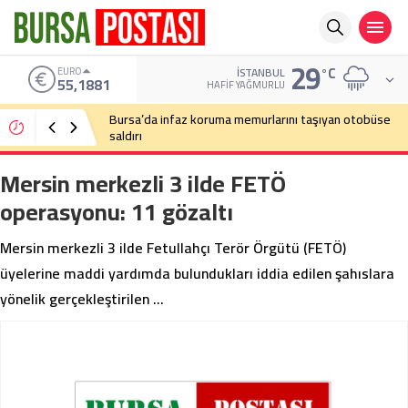
29
°C
EURO
İSTANBUL
55,1881
HAFIF YAĞMURLU
Bursa’da infaz koruma memurlarını taşıyan otobüse
saldırı
Mersin merkezli 3 ilde FETÖ
operasyonu: 11 gözaltı
Mersin merkezli 3 ilde Fetullahçı Terör Örgütü (FETÖ)
üyelerine maddi yardımda bulundukları iddia edilen şahıslara
yönelik gerçekleştirilen …