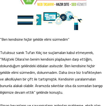
“Ben kendisine hiçbir şekilde elimi sürmedim”
Tutuksuz sanık Tufan Kılıç ise suçlamaları kabul etmeyerek,
“Müşteki Dilara’nın benim kendisini plajdayken darp ettiğim,
dokunduğum şeklindeki iddiaları asılsızdır. Ben kendisine hiçbir
şekilde elimi sürmedim, dokunmadım. Daha önce biz trafikteyken
ve alkollüyken bir çift ile tartışmıştık. Kendisinin yaralanmaları
bununla alakalı olabilir. Aramızda sıkıntılar olsa da sonradan barışıp
ilişkimize devam ettik’’ şeklinde konuştu.
Alınan beyanların ve savunmaların ardından mahkeme, eksik olan