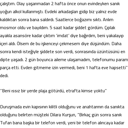
çalıştım. Olay yaşanmadan 2 hafta önce onun evindeyken sanık
yoğun alkol kullanmıştı. Evdeki arkadaşları gidip biz yalnız evde
kaldıktan sonra bana saldırdı. Saatlerce boğazımı sıktı. Anlım
mosmor oldu ve bayıldım. 5 saat kadar şiddet gördüm. Çıplak
ayakla asansöre kadar çıktım ‘imdat’ diye bağırdım, beni yakalayıp
içeri aldı. Ölsem de bu işkenceyi çekmesem diye düşündüm. Daha
sonra kendi isteğiyle şiddete son verdi, sonrasında üzüntüsünü en
dipte yaşadı. 2 gün boyunca aileme ulaşamadım, telefonumu param
parça etti. Evden gitmeme izin vermedi, beni 1 hafta eve hapsetti’’
dedi.
‘’Beni ıssız bir yerde plaja götürdü, etrafta kimse yoktu’’
Duruşmada evin kapısının kilitli olduğunu ve anahtarının da sanıkta
olduğunu belirten müşteki Dilara Kurşun, “Birkaç gün sonra sanık
Tufan bana başka bir telefon verdi, yeni bir telefon alıncaya kadar