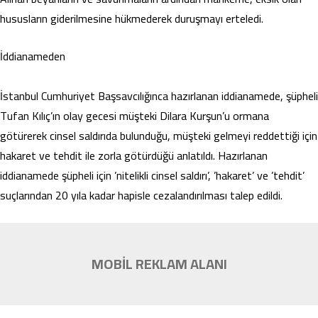
hususların giderilmesine hükmederek duruşmayı erteledi.
İddianameden
İstanbul Cumhuriyet Başsavcılığınca hazırlanan iddianamede, şüpheli
Tufan Kılıç’ın olay gecesi müşteki Dilara Kurşun’u ormana
götürerek cinsel saldırıda bulunduğu, müşteki gelmeyi reddettiği için
hakaret ve tehdit ile zorla götürdüğü anlatıldı. Hazırlanan
iddianamede şüpheli için ’nitelikli cinsel saldırı’, ’hakaret’ ve ’tehdit’
suçlarından 20 yıla kadar hapisle cezalandırılması talep edildi.
MOBİL REKLAM ALANI