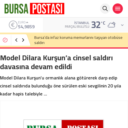
32
°C
ALTIN
İSTANBUL
6.496,95
PARÇALI BULUTLU
Bursa’da cadde ortasında bıçaklı kavga
Model Dilara Kurşun’a cinsel saldırı
davasına devam edildi
Model Dilara Kurşun’u ormanlık alana götürerek darp edip
cinsel saldırıda bulunduğu öne sürülen eski sevgilinin 20 yıla
kadar hapis talebiyle …