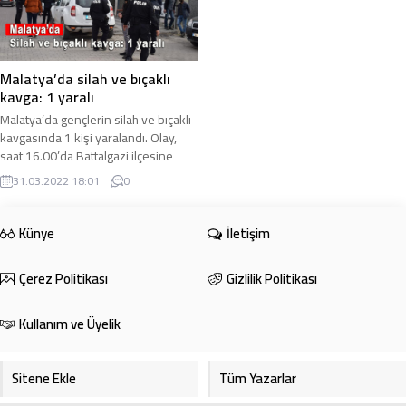
Malatya’da silah ve bıçaklı
kavga: 1 yaralı
Malatya’da gençlerin silah ve bıçaklı
kavgasında 1 kişi yaralandı. Olay,
saat 16.00’da Battalgazi ilçesine
bağlı Çirikpınar Mahallesi’nde
31.03.2022 18:01
0
meydana ...
Künye
İletişim
Çerez Politikası
Gizlilik Politikası
Kullanım ve Üyelik
Sitene Ekle
Tüm Yazarlar