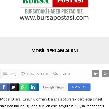
MOBİL REKLAM ALANI
A
A
+
-
ASAYİŞ
31.03.2022 13:36
0
10
ABONE OL
Model Dilara Kurşun’u ormanlık alana götürerek darp edip cinsel
saldırıda bulunduğu öne sürülen eski sevgilinin 20 yıla kadar hapis