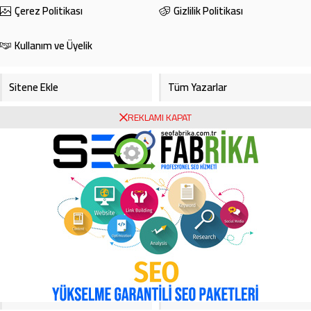
Çerez Politikası
Gizlilik Politikası
Kullanım ve Üyelik
Sitene Ekle
Tüm Yazarlar
REKLAMI KAPAT
Gazete Manşetleri
Foto Galeri
Video Galeri
Bursa Haberleri
Bursa Hava Durumu
Bursaspor
Asayiş
Ekonomi
Haberde İnsan
Köşe Yazarları
Magazin
Video Galeri