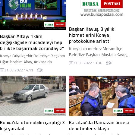
Başkan Kavuş, 3 yıllık
hizmetlerini Konya
Başkan Altay: “İklim
protokolüne anlattı
değişikliğiyle mücadeleyi hep
birlikte başarmak zorundayız”
Konya’nın merkez Meram İlçe
Belediye Başkanı Mustafa Kavuş,
Konya Büyükşehir Belediye Başkanı
son 3 yıllık süreçte ortaya koydukları
Uğur İbrahim Altay, Ankara’da
31.03.2022 13:36
0
tüm çalışmaları, yatırımları ve
düzenlenen Eko İklim Zirvesi’nde
31.03.2022 14:11
0
projeleri ...
“Büyükşehirlerde Yeşil Dönüşüm”
konulu panele ...
Konya’da otomobilin çarptığı 3
Karatay’da Ramazan öncesi
kişi yaraladı
denetimler sıklaştı