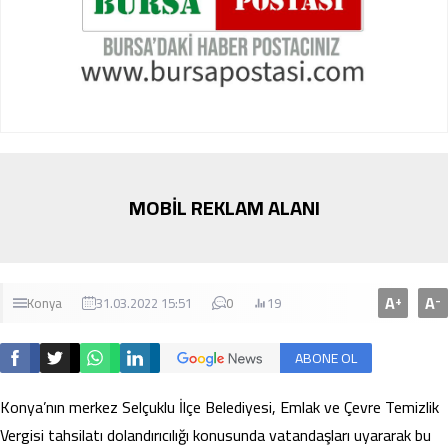
MOBİL REKLAM ALANI
A
A
+
-
Konya
31.03.2022 15:51
0
19
ABONE OL
Konya’nın merkez Selçuklu İlçe Belediyesi, Emlak ve Çevre Temizlik
Vergisi tahsilatı dolandırıcılığı konusunda vatandaşları uyararak bu