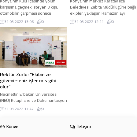
Konya’nın Kulu ilçesinde yolun
Konya’nın merkez Karatay İlçe
karşısına geçmek isteyen 3 kişi,
Belediyesi Zabıta Müdürlüğüne bağlı
otomobilin çarpması sonucu
ekipler, yaklaşan Ramazan ayı
meydana gelen trafik kazasında
öncesinde rutin olarak sürdürdüğü
31.03.2022 13:06
0
31.03.2022 12:21
0
yaralandı. Kaza, saat ...
denetimlerini ...
Rektör Zorlu: “Ekibinize
güvenirseniz işler mis gibi
olur”
Necmettin Erbakan Üniversitesi
(NEÜ) Kütüphane ve Dokümantasyon
Daire Başkanlığı ve Sosyal
31.03.2022 11:47
0
İnovasyon Ajansı tarafından
düzenlenen ‘Kütüphane ...
Künye
İletişim