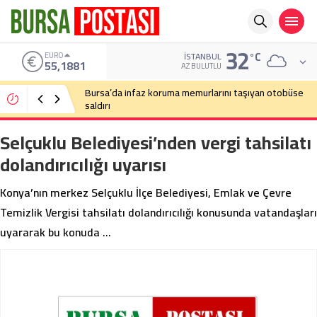
32
°C
EURO
İSTANBUL
55,1881
AZ BULUTLU
Bursa’da infaz koruma memurlarını taşıyan otobüse
saldırı
Selçuklu Belediyesi’nden vergi tahsilatı
dolandırıcılığı uyarısı
Konya’nın merkez Selçuklu İlçe Belediyesi, Emlak ve Çevre
Temizlik Vergisi tahsilatı dolandırıcılığı konusunda vatandaşları
uyararak bu konuda …