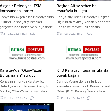
Akşehir Belediyesi TSM
Başkan Altay sebze hali
korosundan konser
esnafıyla buluştu
Konya’nın Akşehir İlçe Belediyesinin
Konya Büyükşehir Belediye Başkanı
kültürel ve sosyal çalışmaları
Uğur İbrahim Altay, Adnan Menderes
çerçevesinde belediye bünyesinde
Sebze ve Meyve Hali esnafını
oluşturulan ve Akşehir Belediyesi
ziyaret etti. Büyükşehir Belediye
31.03.2022 18:21
0
31.03.2022 15:21
0
Bando Şefi ...
Başkanı Uğur ...
Karatay’da “Okur-Yazar
KTO Karataylı tasarımcılardan
Buluşmaları” sürüyor
büyük başarı
Konya’nın merkez Karatay İlçe
Cannes Young Lions’ın Türkiye
Belediyesi Kent Konseyi Gençlik
elemeleri tamamlandı. Konya Ticaret
Meclisi, “Okur-Yazar Buluşmaları”
Odası (KTO) Karatay Üniversitesi
projesi çerçevesinde Eğitimci-Yazar
Güzel Sanatlar ve Tasarım Fakültesi
31.03.2022 14:12
0
31.03.2022 14:12
0
Duran Çetin’i ...
Grafik ...