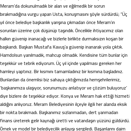
Meram’da dokunulmadık bir alan ve eğilmedik bir sorun
bırakmadığına vurgu yapan Usta, konuşmasını şöyle sürdürdü; “Üç
yıl önce belediye başkanlık yarışına çıkmadan önce Meram’ın
sorunları üzerine çok düşünüp taşındık. Öncelikle ihtiyacımız olan
halkın güvenip inanacağı ve bizlerle birlikte durmaksızın koşan bir
başkandı. Başkan Mustafa Kavuş’a güvenip inanarak yola çıktık.
Hamdolsun yanılmadık, mahcup olmadık. Kendisine tüm bunlar için
teşekkür ve tebrik ediyorum. Üç yıl içinde yapılması gereken her
hamleyi yaptınız. Bir kısmını tamamladınız bir kısmına başladınız.
Bunlardan da önemlisi biz sahaya çıktığımızda hemşehrilerimiz,
‘başkanımıza ulaşıyor, sorunumuzu anlatıyor ve çözüm buluyoruz’
diye bizlere de teşekkür ediyor. Konya ve Meram hak ettiği hizmeti
aldığını anlıyoruz. Meram Belediyesinin ilçeyle ilgili her alanda eksik
bir nokta bırakmadı. Başkanımız sızlanmadan, dert yanmadan
finans üreterek gelir kaynağı üretti ve vatandaşın yüzünü güldürdü.
Örnek ve model bir belediyecilik anlayışı sergiledi. Başarılarını daim