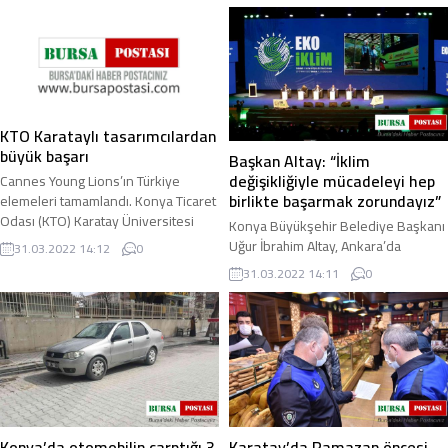
Başkanı Uğur ...
KTO Karataylı tasarımcılardan
büyük başarı
Başkan Altay: “İklim
değişikliğiyle mücadeleyi hep
Cannes Young Lions’ın Türkiye
birlikte başarmak zorundayız”
elemeleri tamamlandı. Konya Ticaret
Odası (KTO) Karatay Üniversitesi
Konya Büyükşehir Belediye Başkanı
Güzel Sanatlar ve Tasarım Fakültesi
Uğur İbrahim Altay, Ankara’da
31.03.2022 14:12
0
Grafik ...
düzenlenen Eko İklim Zirvesi’nde
31.03.2022 14:11
0
“Büyükşehirlerde Yeşil Dönüşüm”
konulu panele ...
Konya’da otomobilin çarptığı 3
Karatay’da Ramazan öncesi