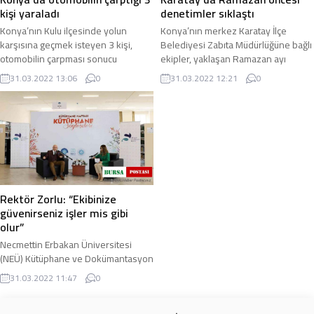
kişi yaraladı
denetimler sıklaştı
Konya’nın Kulu ilçesinde yolun
Konya’nın merkez Karatay İlçe
karşısına geçmek isteyen 3 kişi,
Belediyesi Zabıta Müdürlüğüne bağlı
otomobilin çarpması sonucu
ekipler, yaklaşan Ramazan ayı
meydana gelen trafik kazasında
öncesinde rutin olarak sürdürdüğü
31.03.2022 13:06
0
31.03.2022 12:21
0
yaralandı. Kaza, saat ...
denetimlerini ...
Rektör Zorlu: “Ekibinize
güvenirseniz işler mis gibi
olur”
Necmettin Erbakan Üniversitesi
(NEÜ) Kütüphane ve Dokümantasyon
Daire Başkanlığı ve Sosyal
31.03.2022 11:47
0
İnovasyon Ajansı tarafından
düzenlenen ‘Kütüphane ...