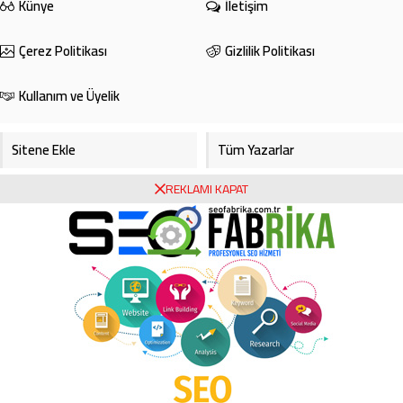
Künye
İletişim
Çerez Politikası
Gizlilik Politikası
Kullanım ve Üyelik
Sitene Ekle
Tüm Yazarlar
REKLAMI KAPAT
Gazete Manşetleri
Foto Galeri
Video Galeri
Bursa Haberleri
Bursa Hava Durumu
Bursaspor
Asayiş
Ekonomi
Haberde İnsan
Köşe Yazarları