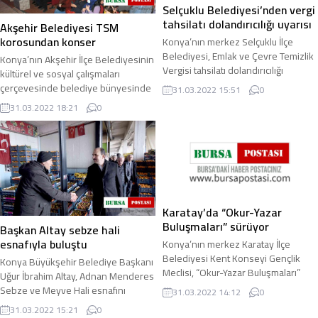
Selçuklu Belediyesi’nden vergi
tahsilatı dolandırıcılığı uyarısı
Akşehir Belediyesi TSM
korosundan konser
Konya’nın merkez Selçuklu İlçe
Belediyesi, Emlak ve Çevre Temizlik
Konya’nın Akşehir İlçe Belediyesinin
Vergisi tahsilatı dolandırıcılığı
kültürel ve sosyal çalışmaları
konusunda vatandaşları uyararak bu
çerçevesinde belediye bünyesinde
31.03.2022 15:51
0
konuda ...
oluşturulan ve Akşehir Belediyesi
31.03.2022 18:21
0
Bando Şefi ...
Karatay’da “Okur-Yazar
Buluşmaları” sürüyor
Başkan Altay sebze hali
esnafıyla buluştu
Konya’nın merkez Karatay İlçe
Belediyesi Kent Konseyi Gençlik
Konya Büyükşehir Belediye Başkanı
Meclisi, “Okur-Yazar Buluşmaları”
Uğur İbrahim Altay, Adnan Menderes
projesi çerçevesinde Eğitimci-Yazar
Sebze ve Meyve Hali esnafını
31.03.2022 14:12
0
Duran Çetin’i ...
ziyaret etti. Büyükşehir Belediye
31.03.2022 15:21
0