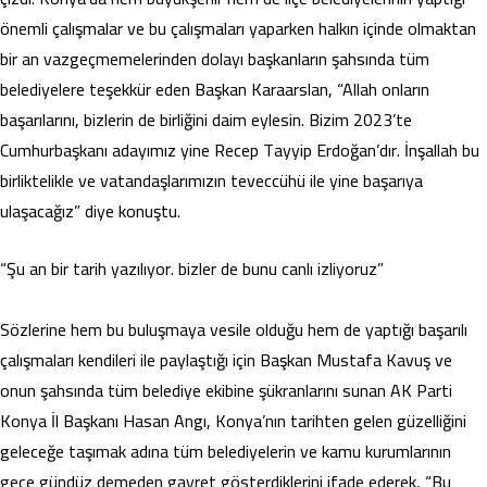
önemli çalışmalar ve bu çalışmaları yaparken halkın içinde olmaktan
bir an vazgeçmemelerinden dolayı başkanların şahsında tüm
belediyelere teşekkür eden Başkan Karaarslan, “Allah onların
başarılarını, bizlerin de birliğini daim eylesin. Bizim 2023’te
Cumhurbaşkanı adayımız yine Recep Tayyip Erdoğan’dır. İnşallah bu
birliktelikle ve vatandaşlarımızın teveccühü ile yine başarıya
ulaşacağız” diye konuştu.
“Şu an bir tarih yazılıyor. bizler de bunu canlı izliyoruz”
Sözlerine hem bu buluşmaya vesile olduğu hem de yaptığı başarılı
çalışmaları kendileri ile paylaştığı için Başkan Mustafa Kavuş ve
onun şahsında tüm belediye ekibine şükranlarını sunan AK Parti
Konya İl Başkanı Hasan Angı, Konya’nın tarihten gelen güzelliğini
geleceğe taşımak adına tüm belediyelerin ve kamu kurumlarının
gece gündüz demeden gayret gösterdiklerini ifade ederek, “Bu