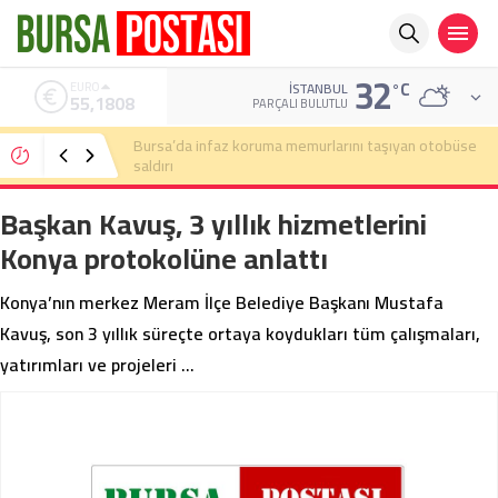
32
°C
ALTIN
İSTANBUL
6.662,82
PARÇALI BULUTLU
Bursa’da cadde ortasında bıçaklı kavga
Başkan Kavuş, 3 yıllık hizmetlerini
Konya protokolüne anlattı
Konya’nın merkez Meram İlçe Belediye Başkanı Mustafa
Kavuş, son 3 yıllık süreçte ortaya koydukları tüm çalışmaları,
yatırımları ve projeleri …