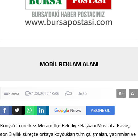
MOBİL REKLAM ALANI
A
A
+
-
Konya
31.03.2022 13:36
0
25
ABONE OL
Konya’nın merkez Meram İlçe Belediye Başkanı Mustafa Kavuş,
son 3 yıllık süreçte ortaya koydukları tüm çalışmaları, yatırımları ve