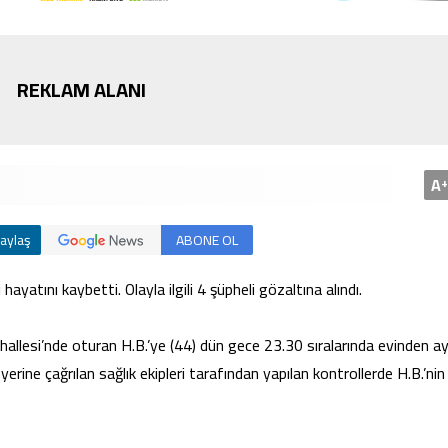
REKLAM ALANI
Bursa’da cadde ortasınd
kavga
A
+
aylaş
ABONE OL
i hayatını kaybetti. Olayla ilgili 4 şüpheli gözaltına alındı.
allesi’nde oturan H.B.’ye (44) dün gece 23.30 sıralarında evinden ayr
yerine çağrılan sağlık ekipleri tarafından yapılan kontrollerde H.B.’nin