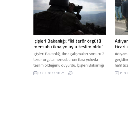
belirlenemeyen bir işçi dengesini
kaybederek inşaatın 6. katından aşağıya
düştü. Olayı fark eden inşaattaki diğer...
Adıya
İçişleri Bakanlığı: “İki terör örgütü
ticari 
mensubu ikna yoluyla teslim oldu”
Adıyama
İçişleri Bakanlığı, ikna çalışmaları sonucu 2
geçidin
terör örgütü mensubunun ikna yoluyla
hafif ti
teslim olduğunu duyurdu. İçişleri Bakanlığı
meydana
tarafından yapılan ...
31.03
31.03.2022 18:21
0