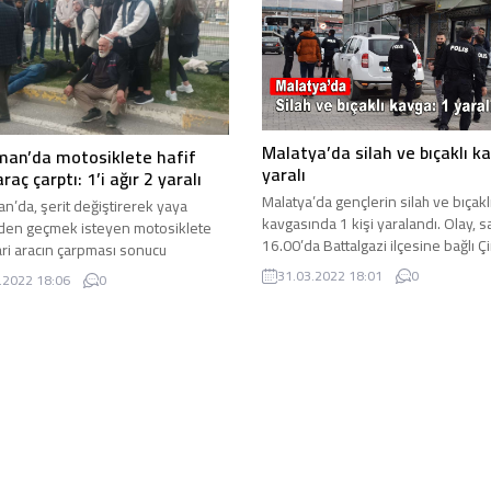
Malatya’da silah ve bıçaklı k
man’da motosiklete hafif
yaralı
araç çarptı: 1’i ağır 2 yaralı
Malatya’da gençlerin silah ve bıçakl
n’da, şerit değiştirerek yaya
kavgasında 1 kişi yaralandı. Olay, s
den geçmek isteyen motosiklete
16.00’da Battalgazi ilçesine bağlı Çi
cari aracın çarpması sonucu
Mahallesi’nde meydana ...
 gelen kazada 1’i ağır 2 ...
31.03.2022 18:01
0
.2022 18:06
0