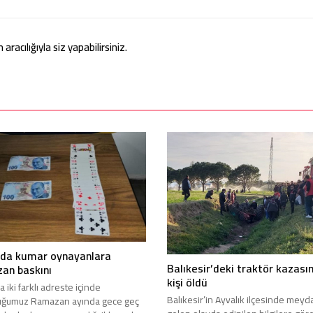
acılığıyla siz yapabilirsiniz.
’da kumar oynayanlara
Balıkesir’deki traktör kazası
an baskını
kişi öldü
 iki farklı adreste içinde
Balıkesir’in Ayvalık ilçesinde mey
uğumuz Ramazan ayında gece geç