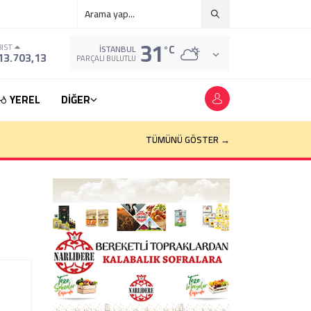
31
°C
BIST
İSTANBUL
13.703,13
PARÇALI BULUTLU
YEREL
DİĞER
TÜMÜNÜ GÖSTER →