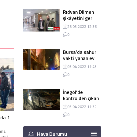
Rıdvan Dilmen
şikâyetini geri
çekti, dava
28.03.2022 12:36
düşürüldü
0
Bursa’da sahur
vakti yanan ev
panik
05.04.2022 11:43
yaşanmasına
0
sebep oldu
İnegöl’de
kontrolden çıkan
tır 2 otomobile
05.04.2022 11:32
çarptı
0
nda 1
dana
Hava Durumu