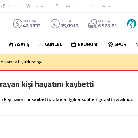
Burçlar
Eczaneler
Foto Galeri
Video Galeri
DOLAR
EURO
ALTIN
47,5932
55,0919
6.525,81
ASAYİŞ
GÜNCEL
EKONOMİ
SPOR
rtasında bıçaklı kavga
ğrayan kişi hayatını kaybetti
n kişi hayatını kaybetti. Olayla ilgili 4 şüpheli gözaltına alındı.