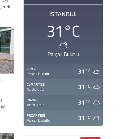
e DSİ
üşerek
İSTANBUL
 yerinde
k
31
°C
e
li
ü ile
Parçalı Bulutlu
31
CUMA
°C
Parçalı Bulutlu
ı,
31
CUMARTESI
°C
Az Bulutlu
şi
31
PAZAR
°C
Az Bulutlu
lay,
31
PAZARTESI
°C
Parçalı Bulutlu