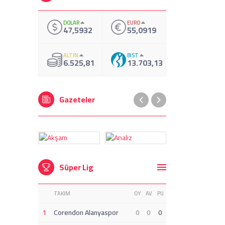
DOLAR
EURO
47,5932
55,0919
ALTIN
BIST
6.525,81
13.703,13
Gazeteler
Süper Lig
TAKIM
OY
AV
PU
1
Corendon Alanyaspor
0
0
0