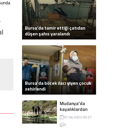
usunda
Bursa’da tamir ettiği çatıdan
düşen şahıs yaralandı
Bursa’da böcek ilacı yiyen çocuk
zehirlendi
Mudanya’da
kayalıklardan
atlayarak intihar
07.04.2022 00:21
eden genç ölü
0
bulundu