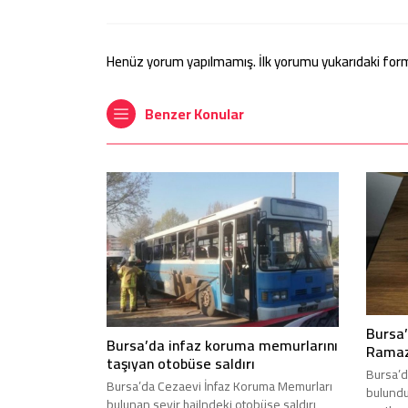
Henüz yorum yapılmamış. İlk yorumu yukarıdaki form ar
Benzer Konular
Bursa
Bursa’da infaz koruma memurlarını
Ramaz
taşıyan otobüse saldırı
Bursa’da
Bursa’da Cezaevi İnfaz Koruma Memurları
bulund
bulunan seyir hailndeki otobüse saldırı