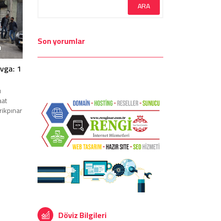
Son yorumlar
avga: 1
ı
aat
rikpınar
Döviz Bilgileri