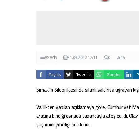
ASAYİŞ
31.03.2022 12:11
0
14
Paylaş
Tweetle
Gönder
P
Şırnak’ın Silopi ilçesinde silahlı saldırıya uğrayan kiş
Valilikten yapılan açıklamaya göre, Cumhuriyet Mah
aracına bindiği esnada tabancayla ateş edildi. Olay 
yaşamını yitirdiği belirlendi.