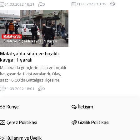
motosiklete hafif ticari aracın
ikna yoluyla teslim olduğunu
31.03.2022 18:06
0
31.03.2022 18:21
0
çarpması sonucu meydana gelen
duyurdu. İçişleri Bakanlığı tarafından
kazada 1’i ağır 2 ...
yapılan ...
Malatya’da silah ve bıçaklı
kavga: 1 yaralı
Malatya’da gençlerin silah ve bıçaklı
kavgasında 1 kişi yaralandı. Olay,
saat 16.00’da Battalgazi ilçesine
bağlı Çirikpınar Mahallesi’nde
31.03.2022 18:01
0
meydana ...
Künye
İletişim
Çerez Politikası
Gizlilik Politikası
Kullanım ve Üyelik