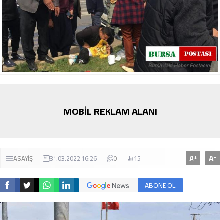
MOBİL REKLAM ALANI
A
A
+
-
ASAYİŞ
31.03.2022 16:26
0
15
ABONE OL