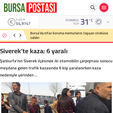
31
°C
ALTIN
İSTANBUL
6.499,25
AÇIK
Bursa’da cadde ortasında bıçaklı kavga
Siverek’te kaza: 6 yaralı
Şanlıurfa’nın Siverek ilçesinde iki otomobilin çarpışması sonucu
meydana gelen trafik kazasında 6 kişi yaralanırken kaza
nedeniyle yerinden …