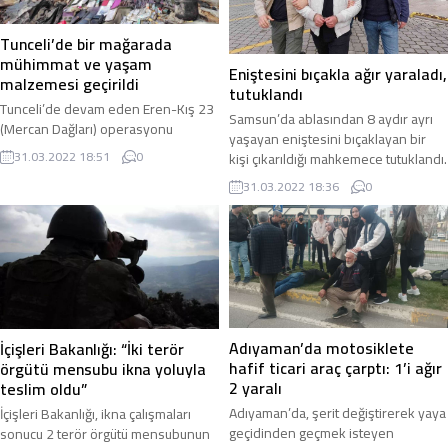
kaybederek inşaatın 6. katından
traktörü ile seyir halindeyken Drenaj
aşağıya düştü. Olayı fark eden
Kanalı’na devrildi. Drenaj Kanalı’na
Tunceli’de bir mağarada
inşaattaki diğer...
devrilen traktörün...
mühimmat ve yaşam
Eniştesini bıçakla ağır yaraladı,
malzemesi geçirildi
tutuklandı
Tunceli’de devam eden Eren-Kış 23
Samsun’da ablasından 8 aydır ayrı
(Mercan Dağları) operasyonu
yaşayan eniştesini bıçaklayan bir
sırasında Ovacık kırsalındaki bir
31.03.2022 18:51
0
kişi çıkarıldığı mahkemece tutuklandı.
mağarada bölücü terör örgütü PKK’ya
Olay, Samsun’un İlkadım ilçesi ...
31.03.2022 18:36
0
ait bir ...
Adıyaman’da motosiklete
İçişleri Bakanlığı: “İki terör
hafif ticari araç çarptı: 1’i ağır
örgütü mensubu ikna yoluyla
2 yaralı
teslim oldu”
Adıyaman’da, şerit değiştirerek yaya
İçişleri Bakanlığı, ikna çalışmaları
geçidinden geçmek isteyen
sonucu 2 terör örgütü mensubunun