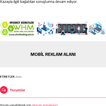
Kazayla ilgili başlatılan soruşturma devam ediyor.
MOBİL REKLAM ALANI
ETİKETLER:
kaza
Yorumlar
Yorum yapabilmek için
oturum açmalısınız
.