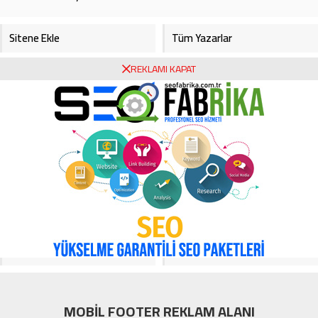
Sitene Ekle
Tüm Yazarlar
REKLAMI KAPAT
Gazete Manşetleri
Foto Galeri
Video Galeri
Bursa Haberleri
Bursa Hava Durumu
Bursaspor
Asayiş
Ekonomi
Haberde İnsan
Köşe Yazarları
Magazin
Video Galeri
Yerel
MOBİL FOOTER REKLAM ALANI