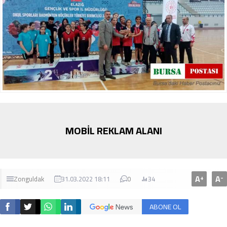
MOBİL REKLAM ALANI
A
A
+
-
Zonguldak
31.03.2022 18:11
0
34
ABONE OL