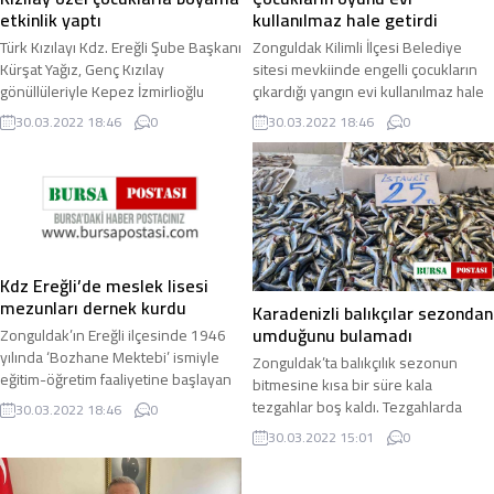
etkinlik yaptı
kullanılmaz hale getirdi
Türk Kızılayı Kdz. Ereğli Şube Başkanı
Zonguldak Kilimli İlçesi Belediye
Kürşat Yağız, Genç Kızılay
sitesi mevkiinde engelli çocukların
gönüllüleriyle Kepez İzmirlioğlu
çıkardığı yangın evi kullanılmaz hale
Ortaokulu’nda özel çocuklara yönelik
getirdi. Edinilen bilgiye göre yangın
30.03.2022 18:46
0
30.03.2022 18:46
0
duvar ve ...
...
Kdz Ereğli’de meslek lisesi
mezunları dernek kurdu
Karadenizli balıkçılar sezondan
umduğunu bulamadı
Zonguldak’ın Ereğli ilçesinde 1946
yılında ‘Bozhane Mektebi’ ismiyle
Zonguldak’ta balıkçılık sezonun
eğitim-öğretim faaliyetine başlayan
bitmesine kısa bir süre kala
Kdz Ereğli Meslek Teknik Anadolu
tezgahlar boş kaldı. Tezgahlarda
30.03.2022 18:46
0
Teknik ...
sadece istavrit yer alırken, kilogram
30.03.2022 15:01
0
fiyatı 25 ila ...