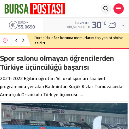
30
°C
ALTIN
İSTANBUL
6.525,39
PARÇALI BULUTLU
Bursa’da cadde ortasında bıçaklı kavga
Spor salonu olmayan öğrencilerden
Türkiye üçüncülüğü başarısı
2021-2022 Eğitim öğretim Yılı okul sporları faaliyet
programında yer alan Badminton Küçük Kızlar Turnuvasında
Armutçuk Ortaokulu Türkiye üçüncüsü …