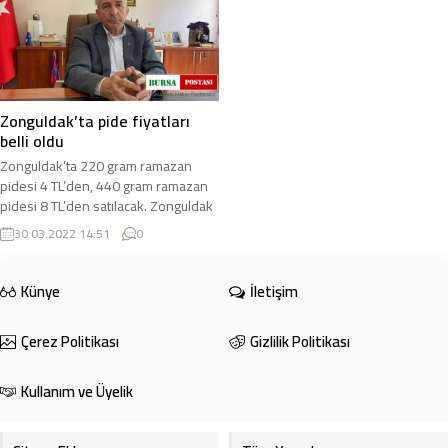
Zonguldak’ta pide fiyatları
belli oldu
Zonguldak’ta 220 gram ramazan
pidesi 4 TL’den, 440 gram ramazan
pidesi 8 TL’den satılacak. Zonguldak
Esnaf Odaları Birliği Başkanı
30.03.2022 14:51
0
Muharrem ...
Künye
İletişim
Çerez Politikası
Gizlilik Politikası
Kullanım ve Üyelik