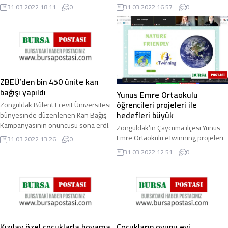
olarak hizmet verecek. Son
kampanyası büyük ilgi gördü.
31.03.2022 18:11
0
31.03.2022 16:57
0
hazırlıkları yapılan tesisin Ramazan
Vatandaşlar ...
bayramında ...
ZBEÜ’den bin 450 ünite kan
bağışı yapıldı
Yunus Emre Ortaokulu
öğrencileri projeleri ile
Zonguldak Bülent Ecevit Üniversitesi
hedefleri büyük
bünyesinde düzenlenen Kan Bağış
Kampanyasının onuncusu sona erdi.
Zonguldak’ın Çaycuma ilçesi Yunus
Üniversite öğrencileri,
Emre Ortaokulu eTwinning projeleri
31.03.2022 13:26
0
akademisyenler ve ...
ile dünyaya açılmaya devam ediyor.
31.03.2022 12:51
0
2021-2022 Eğitim-öğretim yılında
Yunus ...
Kızılay özel çocuklarla boyama
Çocukların oyunu evi