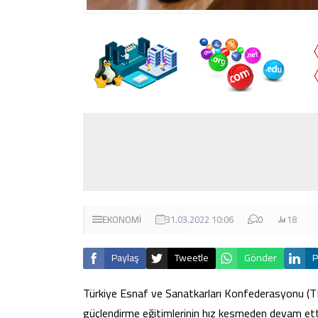
EKONOMİ
31.03.2022 10:06
0
18
Paylaş
Tweetle
Gönder
P
Türkiye Esnaf ve Sanatkarları Konfederasyonu (TE
güçlendirme eğitimlerinin hız kesmeden devam ettiğ