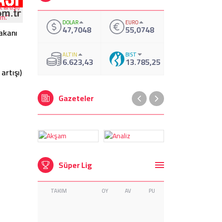
DOLAR
EURO
47,7048
55,0748
akanı
ALTIN
BIST
6.623,43
13.785,25
artışı)
Gazeteler
 Vedat
ir artış
Süper Lig
TAKIM
OY
AV
PU