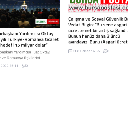
Çalışma ve Sosyal Güvenlik B
Vedat Bilgin: “Bu sene asgari
ücrette net bir artış sağlandı.
başkanı Yardımcısı Oktay:
Bunun henüz daha 3’üncü
 yılı Türkiye-Romanya ticaret
ayındayız. Bunu (Asgari ücret 
hedefi 15 milyar dolar”
bugün tartışmayı anlamsız
31.03.2022 14:56
0
aşkanı Yardımcısı Fuat Oktay,
buluyorum.”
e ve Romanya ilişkilerini
Çalışma ve Sosyal Güvenlik Bakanı
yeline uygun seviyelere çıkarmayı
Bilgin: "Bu sene asgari ücrette net b
.2022 15:11
0
oruz. 2025 yılı ticaret ...
sağlandı. Bunun henüz daha 3’üncü
ayındayız. Bunu (Asgari ...