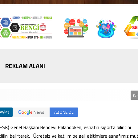
Bursa’da cadde ortasınd
kavga
REKLAM ALANI
A
+
aylaş
ABONE OL
SK) Genel Başkanı Bendevi Palandöken, esnafın sigorta bilincini
ini belirterek, “Ücretsiz ve katılım belgeli eğitimlere esnafımız mu