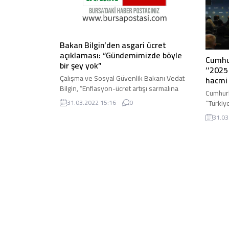
Bakan Bilgin’den asgari ücret
açıklaması: “Gündemimizde böyle
Cumhur
bir şey yok”
’’2025
Çalışma ve Sosyal Güvenlik Bakanı Vedat
hacmi 
Bilgin, “Enflasyon-ücret artışı sarmalına
Cumhurb
sebep olacak bu tür yaklaşımları yanlış
’’Türkiy
31.03.2022 15:16
0
buluyorum. Olağanüstü ...
potansi
31.03
hedefliy