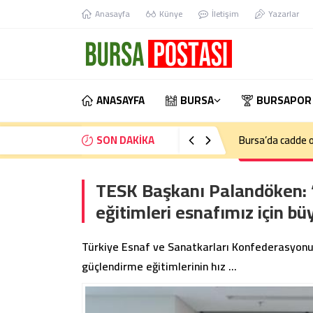
Anasayfa
Künye
İletişim
Yazarlar
ANASAYFA
BURSA
BURSAPOR
SON DAKİKA
Bursa’da cadde o
TESK Başkanı Palandöken: “E
eğitimleri esnafımız için büy
Türkiye Esnaf ve Sanatkarları Konfederasyonu 
güçlendirme eğitimlerinin hız …