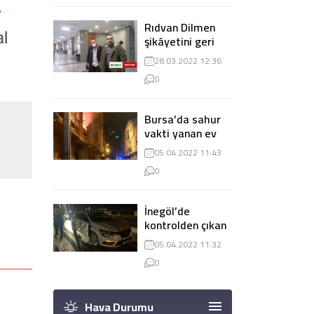
Rıdvan Dilmen
şikâyetini geri
çekti, dava
28.03.2022 12:36
düşürüldü
0
Bursa’da sahur
vakti yanan ev
panik
05.04.2022 11:43
yaşanmasına
0
sebep oldu
İnegöl’de
kontrolden çıkan
tır 2 otomobile
05.04.2022 11:32
çarptı
0
Hava Durumu