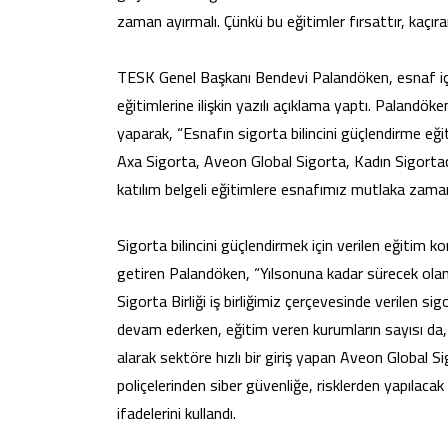
zaman ayırmalı. Çünkü bu eğitimler fırsattır, kaçıra
TESK Genel Başkanı Bendevi Palandöken, esnaf için
eğitimlerine ilişkin yazılı açıklama yaptı. Palandök
yaparak, “Esnafın sigorta bilincini güçlendirme eği
Axa Sigorta, Aveon Global Sigorta, Kadın Sigortacı
katılım belgeli eğitimlere esnafımız mutlaka zaman 
Sigorta bilincini güçlendirmek için verilen eğitim k
getiren Palandöken, “Yılsonuna kadar sürecek ola
Sigorta Birliği iş birliğimiz çerçevesinde verilen sig
devam ederken, eğitim veren kurumların sayısı da, 
alarak sektöre hızlı bir giriş yapan Aveon Global S
poliçelerinden siber güvenliğe, risklerden yapılaca
ifadelerini kullandı.