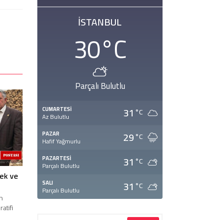
İSTANBUL
30
°C
Parçalı Bulutlu
31
CUMARTESI
°C
Az Bulutlu
29
PAZAR
°C
Hafif Yağmurlu
31
PAZARTESI
°C
Parçalı Bulutlu
cek ve
31
SALI
°C
Parçalı Bulutlu
n
atifi