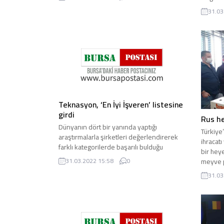
Rize Va
31.03
turizmle
Teknasyon, ‘En İyi İşveren’ listesine
girdi
Rus h
Dünyanın dört bir yanında yaptığı
Türkiye
araştırmalarla şirketleri değerlendirerek
ihracat
farklı kategorilerde başarılı bulduğu
bir hey
firmaları ödüllendiren Great ...
meyve p
31.03.2022 15:58
0
31.03