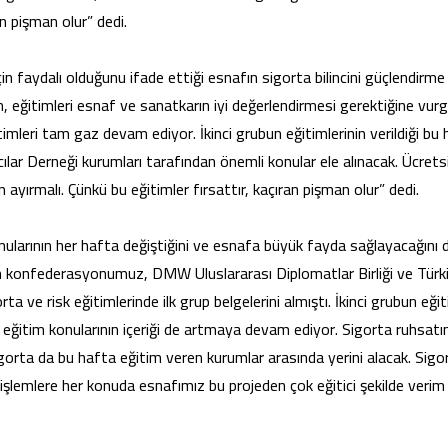
n pişman olur” dedi.
 faydalı olduğunu ifade ettiği esnafın sigorta bilincini güçlendirme
en, eğitimleri esnaf ve sanatkarın iyi değerlendirmesi gerektiğine vur
timleri tam gaz devam ediyor. İkinci grubun eğitimlerinin verildiği bu
lar Derneği kurumları tarafından önemli konular ele alınacak. Ücrets
ayırmalı. Çünkü bu eğitimler fırsattır, kaçıran pişman olur” dedi.
onularının her hafta değiştiğini ve esnafa büyük fayda sağlayacağını d
n konfederasyonumuz, DMW Uluslararası Diplomatlar Birliği ve Türk
orta ve risk eğitimlerinde ilk grup belgelerini almıştı. İkinci grubun eğit
eğitim konularının içeriği de artmaya devam ediyor. Sigorta ruhsatın
igorta da bu hafta eğitim veren kurumlar arasında yerini alacak. Sigo
k işlemlere her konuda esnafımız bu projeden çok eğitici şekilde verim 