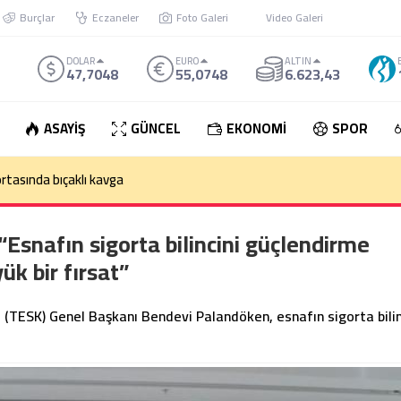
Burçlar
Eczaneler
Foto Galeri
Video Galeri
DOLAR
EURO
ALTIN
47,7048
55,0748
6.623,43
ASAYİŞ
GÜNCEL
EKONOMİ
SPOR
rtasında bıçaklı kavga
snafın sigorta bilincini güçlendirme
ük bir fırsat”
(TESK) Genel Başkanı Bendevi Palandöken, esnafın sigorta bilin