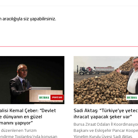
acılığıyla siz yapabilirsiniz.
alisi Kemal Çeber: “Devlet
Sadi Aktaş: “Türkiye’ye yete
e dünyanın en güzel
ihracat yapacak şeker var”
manını yapıyor”
Bursa Ziraat Odaları İl Koordinasyo
e düzenlenen Turizm
Başkanı ve Eskişehir Pancar Kooper
ndirme Toplantısı’nda konuşan
Yönetim Kurulu Üyesi Sadi Aktaş,