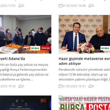
lisi Kemal Çeber, “Havalimanı
Türkiye’de şeker sıkıntısının ...
.2022 17:01
0
31.03.2022 16:06
0
 direk ilgili. Devlet Rize’ye ...
eyeti Adana’da
Hazır giyimde metaverse evr
adım atılıyor
’nin en fazla yaş sebze ve meyve
ı yaptığı Rusya Federasyonundan
Perakende sürecini yönetmek adı
et Adana’ya gelerek yaş sebze ve
milyon TL’lik teknoloji, start-up ve
aketleme ve işleme ...
ekosistem yatırımı planlayan Kiğılı,
uygulamalarını Türkiye ...
.2022 15:32
0
31.03.2022 15:31
0