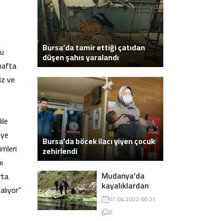
Bursa’da tamir ettiği çatıdan
gu
düşen şahıs yaralandı
 hafta
iz ve
ile
iye
Bursa’da böcek ilacı yiyen çocuk
imleri
zehirlendi
ı
Mudanya’da
rta
kayalıklardan
alıyor”
atlayarak intihar
07.04.2022 00:21
eden genç ölü
0
bulundu