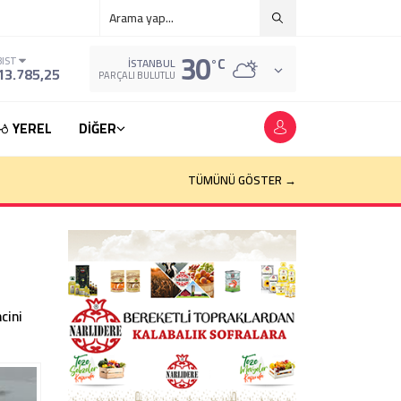
30
°C
BIST
İSTANBUL
13.785,25
PARÇALI BULUTLU
YEREL
DİĞER
TÜMÜNÜ GÖSTER →
cini