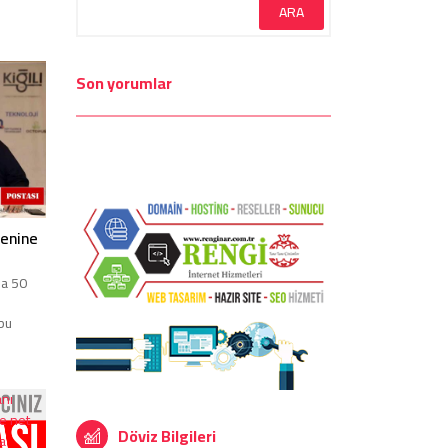
Son yorumlar
enine
na 50
 bu
Döviz Bilgileri