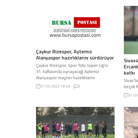
Çaykur Rizespor, Aytemiz
Alanyaspor hazırlıklarını sürdürüyor
Sivass
Çaykur Rizespor, Spor Toto Süper Lig’in
Ercanl
31. haftasında oynayacağı Aytemiz
katkı
Alanyaspor maçının hazırlıklarını
Sivas’ta
Antalya’da sürdürüyor. Karadeniz ...
birçok 
31.03.2022 18:26
0
Futbol 
31.03
Ercanlı, 