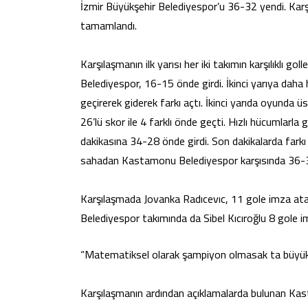
İzmir Büyükşehir Belediyespor’u 36-32 yendi. Kar
tamamlandı.
Karşılaşmanın ilk yarısı her iki takımın karşılıklı 
Belediyespor, 16-15 önde girdi. İkinci yarıya dah
geçirerek giderek farkı açtı. İkinci yarıda oyunda
26’lü skor ile 4 farklı önde geçti. Hızlı hücumlarl
dakikasına 34-28 önde girdi. Son dakikalarda fark
sahadan Kastamonu Belediyespor karşısında 36-32
Karşılaşmada Jovanka Radıcevıc, 11 gole imza atar
Belediyespor takımında da Sibel Kıcıroğlu 8 gole
“Matematiksel olarak şampiyon olmasak ta büyük
Karşılaşmanın ardından açıklamalarda bulunan Ka