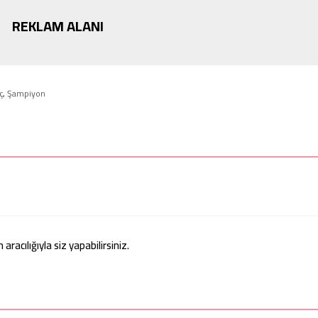
REKLAM ALANI
ç
,
Şampiyon
acılığıyla siz yapabilirsiniz.