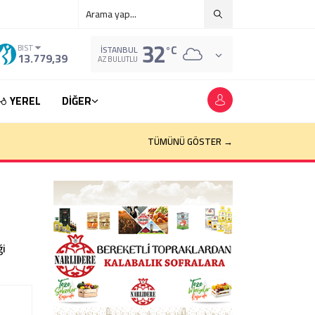
32
°C
BIST
İSTANBUL
13.779,39
AZ BULUTLU
YEREL
DİĞER
TÜMÜNÜ GÖSTER →
ği