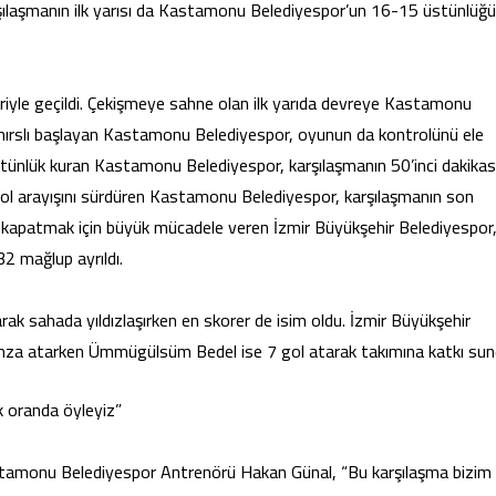
şılaşmanın ilk yarısı da Kastamonu Belediyespor’un 16-15 üstünlüğü
golleriyle geçildi. Çekişmeye sahne olan ilk yarıda devreye Kastamonu
a hırslı başlayan Kastamonu Belediyespor, oyunun da kontrolünü ele
 üstünlük kuran Kastamonu Belediyespor, karşılaşmanın 50’inci dakikas
a gol arayışını sürdüren Kastamonu Belediyespor, karşılaşmanın son
ı kapatmak için büyük mücadele veren İzmir Büyükşehir Belediyespor
 mağlup ayrıldı.
ak sahada yıldızlaşırken en skorer de isim oldu. İzmir Büyükşehir
 imza atarken Ümmügülsüm Bedel ise 7 gol atarak takımına katkı sun
 oranda öyleyiz”
stamonu Belediyespor Antrenörü Hakan Günal, “Bu karşılaşma bizim