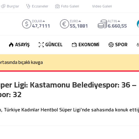
Burçlar
Eczaneler
Foto Galeri
Video Galeri
DOLAR
EURO
ALTIN
47,7111
55,1881
6.660,55
ASAYİŞ
GÜNCEL
EKONOMİ
SPOR
üper Ligi: Kastamonu Belediyespor: 36 –
or: 32
Türkiye Kadınlar Hentbol Süper Ligi’nde sahasında konuk etti