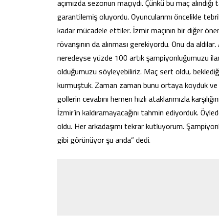
açımızda sezonun maçıydı. Çünkü bu maç alındığı
garantilemiş oluyordu. Oyuncularımı öncelikle teb
kadar mücadele ettiler. İzmir maçının bir diğer ön
rövanşının da alınması gerekiyordu. Onu da aldılar
neredeyse yüzde 100 artık şampiyonluğumuzu ila
olduğumuzu söyleyebiliriz. Maç sert oldu, beklediğ
kurmuştuk. Zaman zaman bunu ortaya koyduk ve yü
gollerin cevabını hemen hızlı ataklarımızla karşılığı
İzmir’in kaldıramayacağını tahmin ediyorduk. Öylede
oldu. Her arkadaşımı tekrar kutluyorum. Şampiyonl
gibi görünüyor şu anda” dedi.