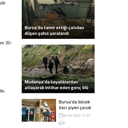
yle
Bursa’da tamir ettiği çatıdan
düşen şahıs yaralandı
ını 30-
,
Mudanya’da kayalıklardan
atlayarak intihar eden genç ölü
du.
bulundu
Bursa’da böcek
ilacı yiyen çocuk
zehirlendi
06.04.2022 12:23
0