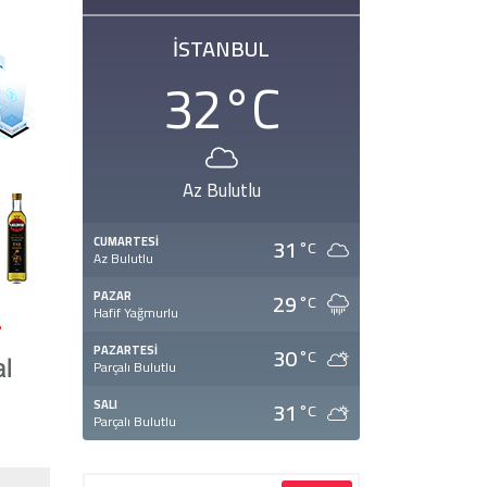
İSTANBUL
32
°C
Az Bulutlu
31
CUMARTESI
°C
Az Bulutlu
29
PAZAR
°C
Hafif Yağmurlu
30
PAZARTESI
°C
Parçalı Bulutlu
31
SALI
°C
Parçalı Bulutlu