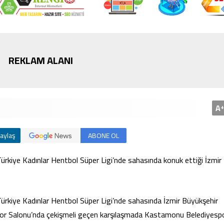
Bursa’da cadde ortasınd
REKLAM ALANI
kavga
A
+
aylaş
ABONE OL
kiye Kadınlar Hentbol Süper Ligi’nde sahasında konuk ettiği İzmir
rkiye Kadınlar Hentbol Süper Ligi’nde sahasında İzmir Büyükşehir
or Salonu’nda çekişmeli geçen karşılaşmada Kastamonu Belediyespo