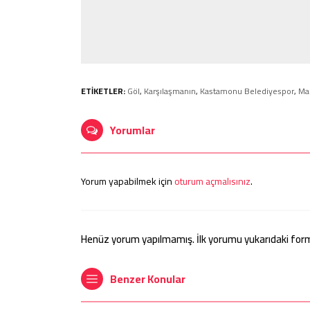
ETİKETLER:
Göl
,
Karşılaşmanın
,
Kastamonu Belediyespor
,
Ma
Yorumlar
Yorum yapabilmek için
oturum açmalısınız
.
Henüz yorum yapılmamış. İlk yorumu yukarıdaki form ar
Benzer Konular