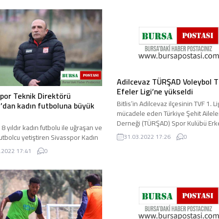
Adilcevaz TÜRŞAD Voleybol T
Efeler Ligi’ne yükseldi
por Teknik Direktörü
Bitlis’in Adilcevaz ilçesinin TVF 1. L
ı’dan kadın futboluna büyük
mücadele eden Türkiye Şehit Ailele
Derneği (TÜRŞAD) Spor Kulübü Erk
 8 yıldır kadın futbolu ile uğraşan ve
Voleybol Takımı, lig ...
futbolcu yetiştiren Sivasspor Kadın
31.03.2022 17:26
0
Takımı Teknik Direktörü Nevzat
.2022 17:41
0
kadın ...