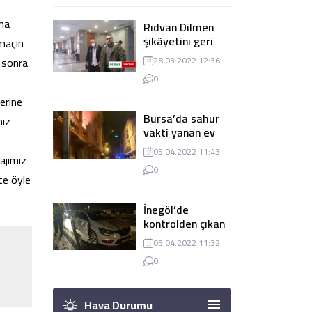
una
Rıdvan Dilmen
şikâyetini geri
 maçın
çekti, dava
n sonra
28.03.2022 12:36
düşürüldü
0
erine
Bursa’da sahur
miz
vakti yanan ev
panik
05.04.2022 11:43
ajımız
yaşanmasına
0
sebep oldu
te öyle
İnegöl’de
kontrolden çıkan
tır 2 otomobile
05.04.2022 11:32
çarptı
0
Hava Durumu