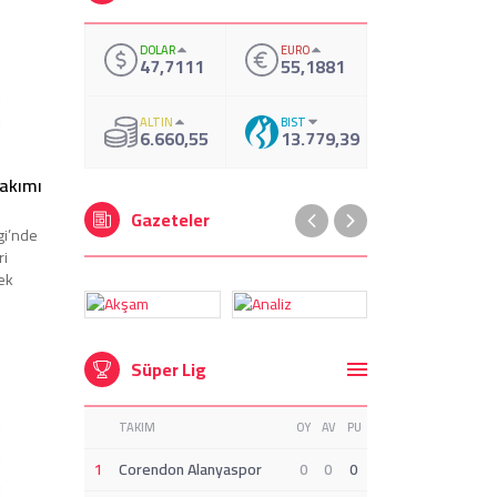
DOLAR
EURO
47,7111
55,1881
ALTIN
BIST
6.660,55
13.779,39
akımı
Gazeteler
igi’nde
ri
ek
Süper Lig
TAKIM
OY
AV
PU
1
Corendon Alanyaspor
0
0
0