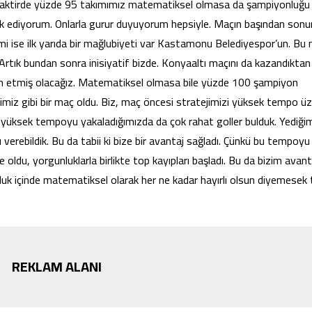
 taktirde yüzde 95 takımımız matematiksel olmasa da şampiyonluğu
rik ediyorum. Onlarla gurur duyuyorum hepsiyle. Maçın başından son
emi ise ilk yarıda bir mağlubiyeti var Kastamonu Belediyespor’un. Bu
. Artık bundan sonra inisiyatif bizde. Konyaaltı maçını da kazandıkta
n etmiş olacağız. Matematiksel olmasa bile yüzde 100 şampiyon
imiz gibi bir maç oldu. Biz, maç öncesi stratejimizi yüksek tempo üz
ksek tempoyu yakaladığımızda da çok rahat goller bulduk. Yediği
nı verebildik. Bu da tabii ki bize bir avantaj sağladı. Çünkü bu tempoyu
 oldu, yorgunluklarla birlikte top kayıpları başladı. Bu da bizim avant
uk içinde matematiksel olarak her ne kadar hayırlı olsun diyemesek 
REKLAM ALANI