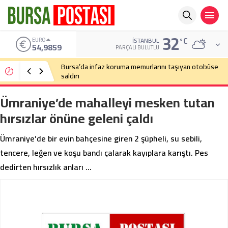
32
°C
EURO
İSTANBUL
54,9859
PARÇALI BULUTLU
Bursa’da infaz koruma memurlarını taşıyan otobüse
saldırı
Ümraniye’de mahalleyi mesken tutan
hırsızlar önüne geleni çaldı
Ümraniye’de bir evin bahçesine giren 2 şüpheli, su sebili,
tencere, leğen ve koşu bandı çalarak kayıplara karıştı. Pes
dedirten hırsızlık anları …