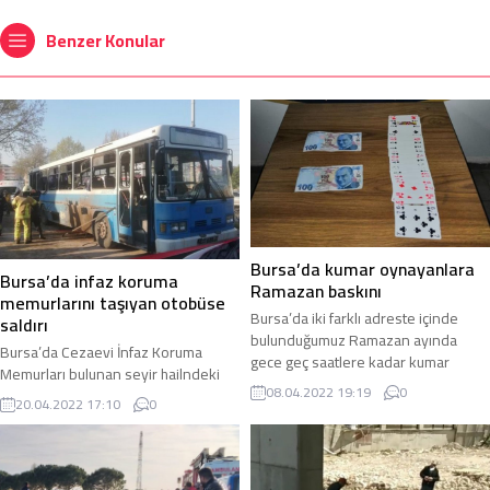
Benzer Konular
Bursa’da kumar oynayanlara
Bursa’da infaz koruma
Ramazan baskını
memurlarını taşıyan otobüse
Bursa’da iki farklı adreste içinde
saldırı
bulunduğumuz Ramazan ayında
Bursa’da Cezaevi İnfaz Koruma
gece geç saatlere kadar kumar
Memurları bulunan seyir hailndeki
oynandığı ihbarı alan polis ekipleri
08.04.2022 19:19
0
otobüse saldırı gerçekleştirildi.
adreslere baskın düzenledi.
20.04.2022 17:10
0
Bombalı saldırıda otobüs yanarken 1
Bursa’nın merkez Osmangazi
kişi öldü 4 kişi de yaralandı. Bursa’da
ilçesine bağlı iki mahallede Ulu ve
Minareli Çavuş Mahallesi’ndeki E Tipi
Bağlarbaşı Mahallesi mevkiinde
Kapalı Cezaevi personeli ve İnfaz