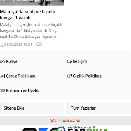
Malatya’da silah ve bıçaklı
kavga: 1 yaralı
Malatya’da gençlerin silah ve bıçaklı
kavgasında 1 kişi yaralandı. Olay,
saat 16.00’da Battalgazi ilçesine
bağlı Çirikpınar Mahallesi’nde
31.03.2022 18:01
0
meydana ...
Künye
İletişim
Çerez Politikası
Gizlilik Politikası
Kullanım ve Üyelik
Sitene Ekle
Tüm Yazarlar
REKLAMI KAPAT
Gazete Manşetleri
Foto Galeri