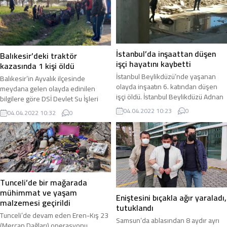
bulunan işyerlerinde geç saatlere
Koruma Memurları bulunan servis
kadar kumar oynandığına dair
aracı Osmangazi ilçesi Yeni Karaman
aldıkları ihbarı değerlendiren Asayiş
mevkisi yakınlarındaki akaryakıt
Şube Müdürlüğü ekipleri ihbarlarda
istasyonuna yakınına döşenen el
belirtilen...
yapımı...
İstanbul’da inşaattan düşen
Balıkesir’deki traktör
işçi hayatını kaybetti
kazasında 1 kişi öldü
İstanbul Beylikdüzü’nde yaşanan
Balıkesir’in Ayvalık ilçesinde
olayda inşaatın 6. katından düşen
meydana gelen olayda edinilen
işçi öldü. İstanbul Beylikdüzü Adnan
bilgilere göre DSİ Devlet Su İşleri
Kahveci Mahallesi Yavuz Sultan Selim
Drenaj Kanalı’na düşerek traktörün
04.04.2022 10:23
0
04.04.2022 10:32
0
Bulvarı üzerinde bulunan bir site
altında kalan sürücü olay yerinde
inşaatında dün saat 13:30
hayatını kaybetti. Balıkesir’in Ayvalık
sıralarında meydana gelen olayda
ilçesine bağlı Altınova Mahallesi’nde
inşaatta çalışan ve ismi
çiftçilikle uğraşan Tamer Kalkan isimli
belirlenemeyen bir işçi dengesini
vatandaş Sahli Yolu üzerinde
kaybederek inşaatın 6. katından
traktörü ile seyir halindeyken Drenaj
aşağıya düştü. Olayı fark eden
Kanalı’na devrildi. Drenaj Kanalı’na
Tunceli’de bir mağarada
inşaattaki diğer...
devrilen traktörün...
mühimmat ve yaşam
Eniştesini bıçakla ağır yaraladı,
malzemesi geçirildi
tutuklandı
Tunceli’de devam eden Eren-Kış 23
Samsun’da ablasından 8 aydır ayrı
(Mercan Dağları) operasyonu