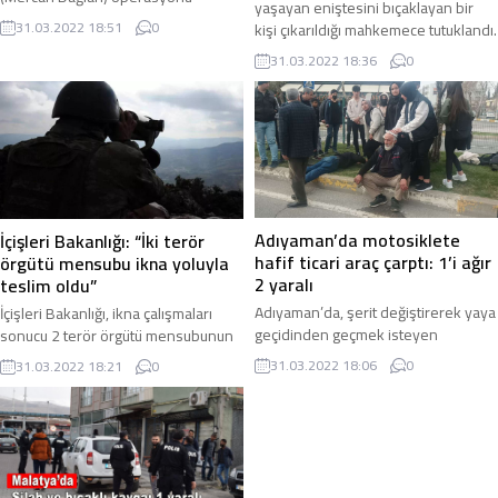
yaşayan eniştesini bıçaklayan bir
sırasında Ovacık kırsalındaki bir
31.03.2022 18:51
0
kişi çıkarıldığı mahkemece tutuklandı.
mağarada bölücü terör örgütü PKK’ya
Olay, Samsun’un İlkadım ilçesi ...
31.03.2022 18:36
0
ait bir ...
Adıyaman’da motosiklete
İçişleri Bakanlığı: “İki terör
hafif ticari araç çarptı: 1’i ağır
örgütü mensubu ikna yoluyla
2 yaralı
teslim oldu”
Adıyaman’da, şerit değiştirerek yaya
İçişleri Bakanlığı, ikna çalışmaları
geçidinden geçmek isteyen
sonucu 2 terör örgütü mensubunun
motosiklete hafif ticari aracın
ikna yoluyla teslim olduğunu
31.03.2022 18:06
0
31.03.2022 18:21
0
çarpması sonucu meydana gelen
duyurdu. İçişleri Bakanlığı tarafından
kazada 1’i ağır 2 ...
yapılan ...