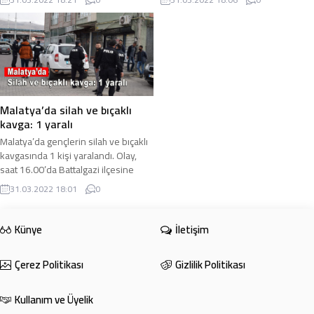
çarpması sonucu meydana gelen
duyurdu. İçişleri Bakanlığı tarafından
kazada 1’i ağır 2 ...
yapılan ...
Malatya’da silah ve bıçaklı
kavga: 1 yaralı
Malatya’da gençlerin silah ve bıçaklı
kavgasında 1 kişi yaralandı. Olay,
saat 16.00’da Battalgazi ilçesine
bağlı Çirikpınar Mahallesi’nde
31.03.2022 18:01
0
meydana ...
Künye
İletişim
Çerez Politikası
Gizlilik Politikası
Kullanım ve Üyelik