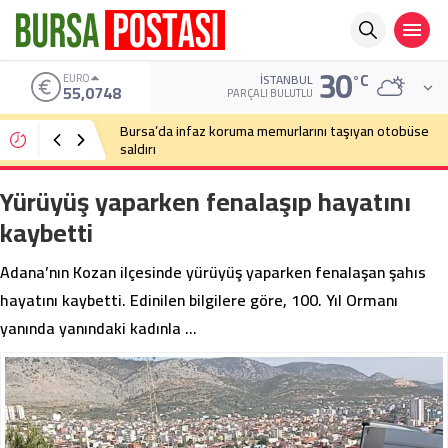
30
°C
ALTIN
İSTANBUL
6.623,43
PARÇALI BULUTLU
Bursa’da cadde ortasında bıçaklı kavga
Yürüyüş yaparken fenalaşıp hayatını
kaybetti
Adana’nın Kozan ilçesinde yürüyüş yaparken fenalaşan şahıs
hayatını kaybetti. Edinilen bilgilere göre, 100. Yıl Ormanı
yanında yanındaki kadınla …