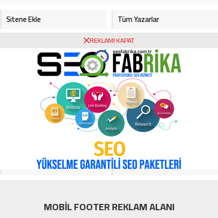
Sitene Ekle
Tüm Yazarlar
REKLAMI KAPAT
Gazete Manşetleri
Foto Galeri
Video Galeri
Bursa Haberleri
Bursa Hava Durumu
Bursaspor
Asayiş
Ekonomi
Haberde İnsan
Köşe Yazarları
Magazin
Video Galeri
Yerel
MOBİL FOOTER REKLAM ALANI