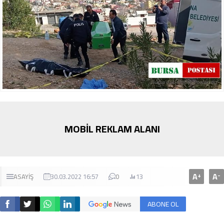
MOBİL REKLAM ALANI
A
A
+
-
ASAYİŞ
30.03.2022 16:57
0
13
ABONE OL