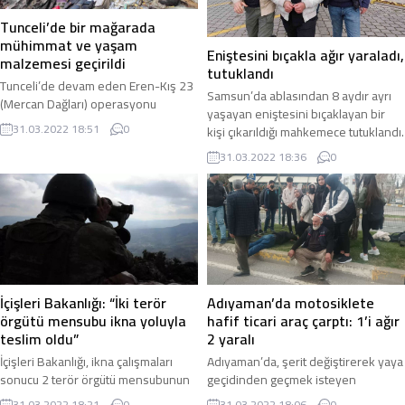
kaybederek inşaatın 6. katından
traktörü ile seyir halindeyken Drenaj
aşağıya düştü. Olayı fark eden
Kanalı’na devrildi. Drenaj Kanalı’na
Tunceli’de bir mağarada
inşaattaki diğer...
devrilen traktörün...
mühimmat ve yaşam
Eniştesini bıçakla ağır yaraladı,
malzemesi geçirildi
tutuklandı
Tunceli’de devam eden Eren-Kış 23
Samsun’da ablasından 8 aydır ayrı
(Mercan Dağları) operasyonu
yaşayan eniştesini bıçaklayan bir
sırasında Ovacık kırsalındaki bir
31.03.2022 18:51
0
kişi çıkarıldığı mahkemece tutuklandı.
mağarada bölücü terör örgütü PKK’ya
Olay, Samsun’un İlkadım ilçesi ...
31.03.2022 18:36
0
ait bir ...
Adıyaman’da motosiklete
İçişleri Bakanlığı: “İki terör
hafif ticari araç çarptı: 1’i ağır
örgütü mensubu ikna yoluyla
2 yaralı
teslim oldu”
Adıyaman’da, şerit değiştirerek yaya
İçişleri Bakanlığı, ikna çalışmaları
geçidinden geçmek isteyen
sonucu 2 terör örgütü mensubunun
motosiklete hafif ticari aracın
ikna yoluyla teslim olduğunu
31.03.2022 18:06
0
31.03.2022 18:21
0