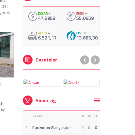
dana
e DSİ
üşerek
DOLAR
EURO
47,5953
55,0659
 yerinde
k
e
ALTIN
BIST
li
6.521,17
13.685,30
ü ile
Gazeteler
ı,
Süper Lig
şi
lay,
TAKIM
OY
AV
PU
1
Corendon Alanyaspor
0
0
0