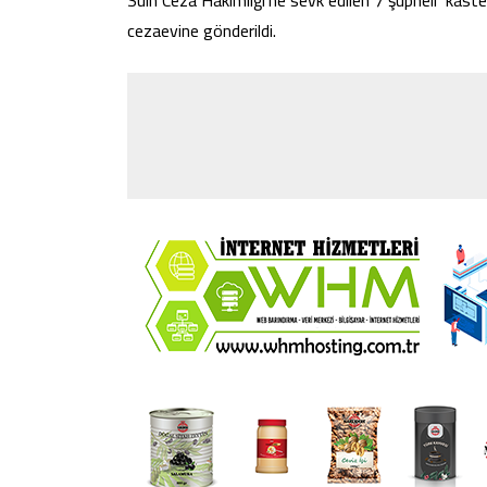
Sulh Ceza Hakimliği’ne sevk edilen 7 şüpheli ‘kas
cezaevine gönderildi.