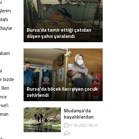
i
şlerim
ilahı
Olaylar
Bursa’da tamir ettiği çatıdan
düşen şahıs yaralandı
babam
a
e bizde
. Ben
Bursa’da böcek ilacı yiyen çocuk
zehirlendi
ünce
sel’i
Mudanya’da
ınan
kayalıklardan
atlayarak intihar
07.04.2022 00:21
eden genç ölü
0
bulundu