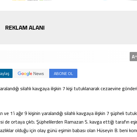
REKLAM ALANI
Bursa’da cadde ortasınd
kavga
A
+
aylaş
ABONE OL
ralandığı silahlı kavgaya ilişkin 7 kişi tutuklanarak cezaevine gönderil
e 1’i ağır 9 kişinin yaralandığı silahlı kavgaya ilişkin 7 şüpheli tutu
si de ortaya çıktı. Şüphelilerden Ramazan S. kavga ettiği tarafın eşi
zlıklar olduğu için olay günü eşimin babası olan Hüseyin B. beni k