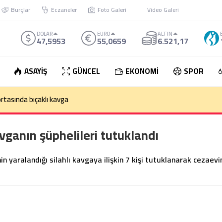
Burçlar
Eczaneler
Foto Galeri
Video Galeri
DOLAR
EURO
ALTIN
47,5953
55,0659
6.521,17
ASAYİŞ
GÜNCEL
EKONOMİ
SPOR
rtasında bıçaklı kavga
vganın şüphelileri tutuklandı
in yaralandığı silahlı kavgaya ilişkin 7 kişi tutuklanarak cezaevi