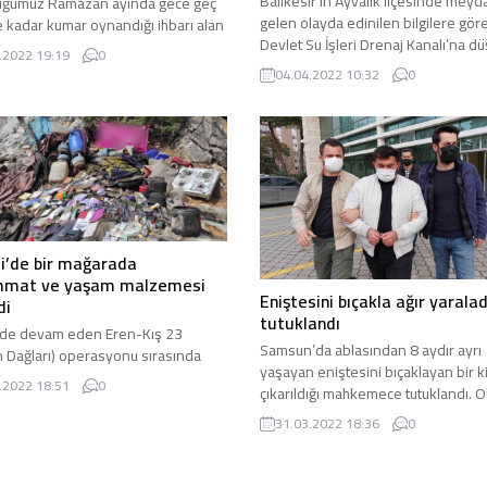
Balıkesir’in Ayvalık ilçesinde mey
uğumuz Ramazan ayında gece geç
gelen olayda edinilen bilgilere gör
e kadar kumar oynandığı ihbarı alan
Devlet Su İşleri Drenaj Kanalı’na d
kipleri adreslere baskın düzenledi.
.2022 19:19
0
traktörün altında kalan sürücü olay
ın merkez Osmangazi ilçesine
04.04.2022 10:32
0
hayatını kaybetti. Balıkesir’in Ayvalı
ki mahallede Ulu ve Bağlarbaşı
ilçesine bağlı Altınova Mahallesi’nd
si mevkiinde bulunan işyerlerinde
çiftçilikle uğraşan Tamer Kalkan isim
tlere kadar kumar oynandığına dair
vatandaş Sahli Yolu üzerinde traktör
rı ihbarı değerlendiren Asayiş Şube
seyir halindeyken Drenaj Kanalı’na
ü ekipleri ihbarlarda belirtilen...
devrildi. Drenaj Kanalı’na devrilen
traktörün...
i’de bir mağarada
mat ve yaşam malzemesi
Eniştesini bıçakla ağır yaralad
di
tutuklandı
’de devam eden Eren-Kış 23
Samsun’da ablasından 8 aydır ayrı
 Dağları) operasyonu sırasında
yaşayan eniştesini bıçaklayan bir ki
kırsalındaki bir mağarada bölücü
.2022 18:51
0
çıkarıldığı mahkemece tutuklandı. O
gütü PKK’ya ait bir ...
Samsun’un İlkadım ilçesi ...
31.03.2022 18:36
0