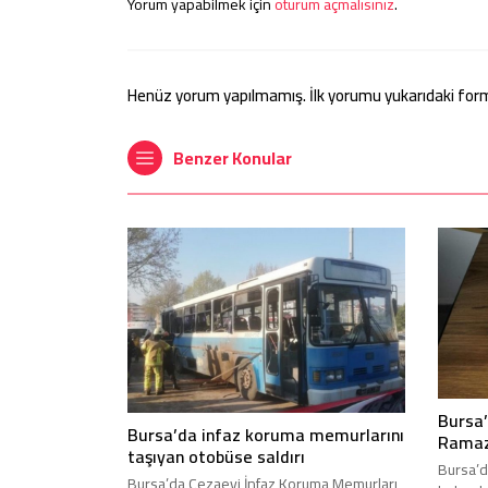
Yorum yapabilmek için
oturum açmalısınız
.
Henüz yorum yapılmamış. İlk yorumu yukarıdaki form ar
Benzer Konular
Bursa
Bursa’da infaz koruma memurlarını
Ramaz
taşıyan otobüse saldırı
Bursa’da
Bursa’da Cezaevi İnfaz Koruma Memurları