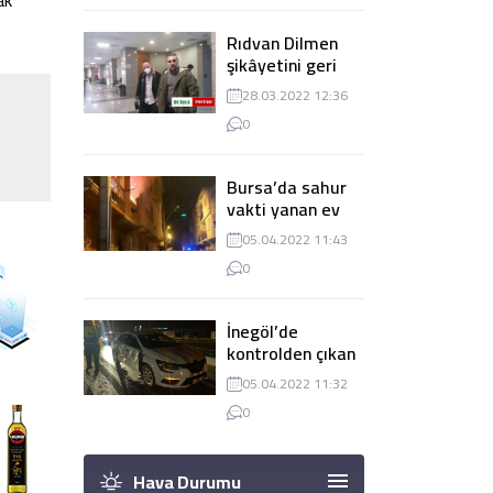
ak
Rıdvan Dilmen
şikâyetini geri
çekti, dava
28.03.2022 12:36
düşürüldü
0
Bursa’da sahur
vakti yanan ev
panik
05.04.2022 11:43
yaşanmasına
0
sebep oldu
İnegöl’de
kontrolden çıkan
tır 2 otomobile
05.04.2022 11:32
çarptı
0
Hava Durumu