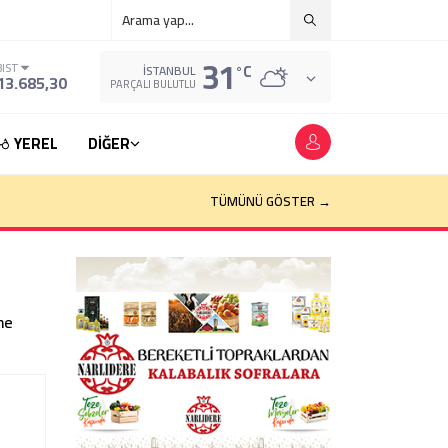
31
°C
BIST
İSTANBUL
13.685,30
PARÇALI BULUTLU
YEREL
DİĞER
TÜMÜNÜ GÖSTER →
ne