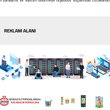
ten yaralama’ ve ‘kasten öldürmeye teşebbüs’ suçlarından tutuklanar
REKLAM ALANI