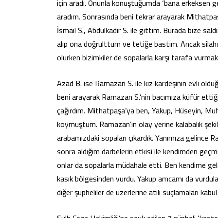
için aradı. Onunla konuştuğumda ‘bana erkeksen gel
aradım. Sonrasında beni tekrar arayarak Mithatpaşa
İsmail S., Abdulkadir S. ile gittim. Burada bize sald
alıp ona doğrulttum ve tetiğe bastım. Ancak silahı
olurken bizimkiler de sopalarla karşı tarafa vurma
Azad B. ise Ramazan S. ile kız kardeşinin evli ol
beni arayarak Ramazan S.’nin bacımıza küfür etti
çağırdım. Mithatpaşa’ya ben, Yakup, Hüseyin, Muh
koymuştum. Ramazan’ın olay yerine kalabalık şekilde
arabamızdaki sopaları çıkardık. Yanımıza gelince
sonra aldığım darbelerin etkisi ile kendimden geç
onlar da sopalarla müdahale etti. Ben kendime geli
kasık bölgesinden vurdu. Yakup amcamı da vurdula
diğer şüpheliler de üzerlerine atılı suçlamaları kabu