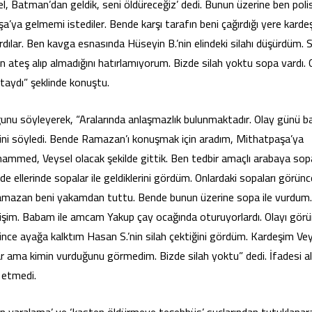
, Batman’dan geldik, seni öldüreceğiz’ dedi. Bunun üzerine ben polis
’ya gelmemi istediler. Bende karşı tarafın beni çağırdığı yere karde
ırdılar. Ben kavga esnasında Hüseyin B.’nin elindeki silahı düşürdüm. S
n ateş alıp almadığını hatırlamıyorum. Bizde silah yoktu sopa vardı. 
ktaydı” şeklinde konuştu.
duğunu söyleyerek, “Aralarında anlaşmazlık bulunmaktadır. Olay günü 
ğini söyledi. Bende Ramazan’ı konuşmak için aradım, Mithatpaşa’ya
ammed, Veysel olacak şekilde gittik. Ben tedbir amaçlı arabaya sop
 ellerinde sopalar ile geldiklerini gördüm. Onlardaki sopaları görünc
 Ramazan beni yakamdan tuttu. Bende bunun üzerine sopa ile vurdum
mişim. Babam ile amcam Yakup çay ocağında oturuyorlardı. Olayı gör
nce ayağa kalktım Hasan S.’nin silah çektiğini gördüm. Kardeşim Vey
r ama kimin vurduğunu görmedim. Bizde silah yoktu” dedi. İfadesi al
l etmedi.