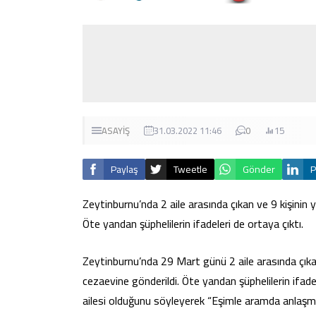
ASAYİŞ
31.03.2022 11:46
0
15
Paylaş
Tweetle
Gönder
P
Zeytinburnu’nda 2 aile arasında çıkan ve 9 kişinin ya
Öte yandan şüphelilerin ifadeleri de ortaya çıktı.
Zeytinburnu’nda 29 Mart günü 2 aile arasında çıkan v
cezaevine gönderildi. Öte yandan şüphelilerin ifade
ailesi olduğunu söyleyerek “Eşimle aramda anlaşma