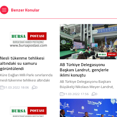
Benzer Konular
Nesli tükenme tehlikesi
altındaki su samuru
AB Türkiye Delegasyonu
görüntülendi
Başkanı Landrut, gençlerle
iklimi konuştu
Küre Dağları Milli Parkı sınırlarında
nesli tükenme tehlikesi altındaki
AB Türkiye Delegasyonu Başkanı
türler arasında bulunan su samuru
Büyükelçi Nikolaus Meyer-Landrut,
31.03.2022 18:06
0
görüntülendi. Bartın ile Kastamonu ...
Ekonomi ve İklim Değişikliği
31.03.2022 17:56
0
Zirvesi’nde (EKO İKLİM) gençlerle bir
araya gelerek ...