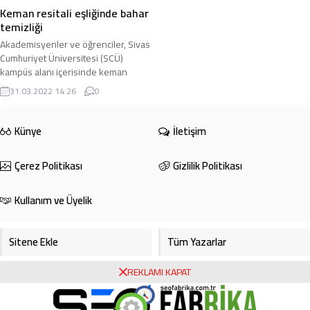
Keman resitali eşliğinde bahar
temizliği
Akademisyenler ve öğrenciler, Sivas
Cumhuriyet Üniversitesi (SCÜ)
kampüs alanı içerisinde keman
resitali eşliğinde bahar temizliği
31.03.2022 14:26
0
yaparak çöp ...
Künye
İletişim
Çerez Politikası
Gizlilik Politikası
Kullanım ve Üyelik
Sitene Ekle
Tüm Yazarlar
REKLAMI KAPAT
Gazete Manşetleri
Foto Galeri