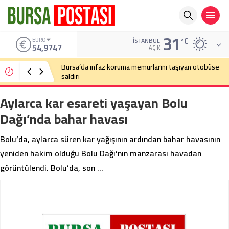
31
°C
EURO
İSTANBUL
54,9747
AÇIK
Bursa’da infaz koruma memurlarını taşıyan otobüse
saldırı
Aylarca kar esareti yaşayan Bolu
Dağı’nda bahar havası
Bolu’da, aylarca süren kar yağışının ardından bahar havasının
yeniden hakim olduğu Bolu Dağı’nın manzarası havadan
görüntülendi. Bolu’da, son …