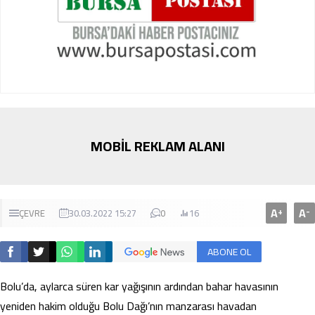
MOBİL REKLAM ALANI
A
A
+
-
ÇEVRE
30.03.2022 15:27
0
16
ABONE OL
Bolu’da, aylarca süren kar yağışının ardından bahar havasının
yeniden hakim olduğu Bolu Dağı’nın manzarası havadan