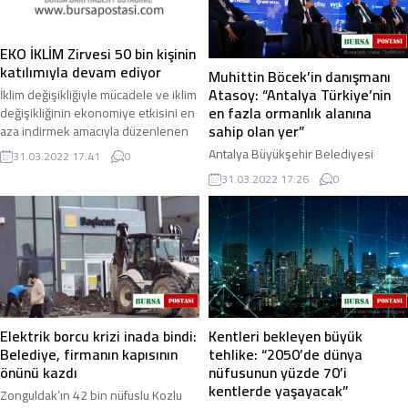
EKO İKLİM Zirvesi 50 bin kişinin
katılımıyla devam ediyor
Muhittin Böcek’in danışmanı
Atasoy: “Antalya Türkiye’nin
İklim değişikliğiyle mücadele ve iklim
en fazla ormanlık alanına
değişikliğinin ekonomiye etkisini en
sahip olan yer”
aza indirmek amacıyla düzenlenen
"EKO İKLİM Ekonomi ve İklim ...
Antalya Büyükşehir Belediyesi
31.03.2022 17:41
0
Başkan Danışmanı Lokman Atasoy,
31.03.2022 17:26
0
“Antalya Türkiye’nin en fazla
ormanlık alanına sahip olan yer.
Bahsettiğimiz yüz ...
Elektrik borcu krizi inada bindi:
Kentleri bekleyen büyük
Belediye, firmanın kapısının
tehlike: “2050’de dünya
önünü kazdı
nüfusunun yüzde 70’i
kentlerde yaşayacak”
Zonguldak’ın 42 bin nüfuslu Kozlu