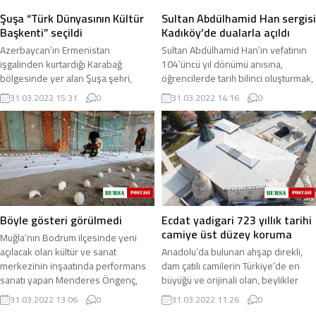
Şuşa “Türk Dünyasının Kültür
Sultan Abdülhamid Han sergisi
Başkenti” seçildi
Kadıköy’de dualarla açıldı
Azerbaycan’ın Ermenistan
Sultan Abdülhamid Han’ın vefatının
işgalinden kurtardığı Karabağ
104’üncü yıl dönümü anısına,
bölgesinde yer alan Şuşa şehri,
öğrencilerde tarih bilinci oluşturmak,
2023 yılı "Türk Dünyasının Kültür
dün ve bugün arasında bağ
31.03.2022 15:31
0
31.03.2022 14:16
0
Başkenti" seçildi ...
kurmalarını ...
Böyle gösteri görülmedi
Ecdat yadigari 723 yıllık tarihi
camiye üst düzey koruma
Muğla’nın Bodrum ilçesinde yeni
açılacak olan kültür ve sanat
Anadolu’da bulunan ahşap direkli,
merkezinin inşaatında performans
dam çatılı camilerin Türkiye’de en
sanatı yapan Menderes Öngenç,
büyüğü ve orijinali olan, beylikler
izleyenleri şoke ...
döneminin şaheseri Konya’nın
31.03.2022 13:06
0
31.03.2022 11:26
0
Beyşehir ...