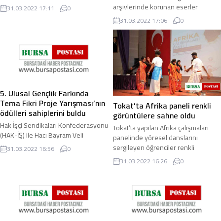
etkinlikler, cumartesi gününden
arşivlerinde korunan eserler
31.03.2022 17:11
0
itibaren başlayacak ...
çerçevesinde hazırlanan ve
31.03.2022 17:06
0
Türkiye’deki sinema sansürünü ...
5. Ulusal Gençlik Farkında
Tema Fikri Proje Yarışması’nın
Tokat’ta Afrika paneli renkli
ödülleri sahiplerini buldu
görüntülere sahne oldu
Hak İşçi Sendikaları Konfederasyonu
Tokat’ta yapılan Afrika çalışmaları
(HAK-İŞ) ile Hacı Bayram Veli
panelinde yöresel danslarını
Üniversitesi (AHBV) arasında
sergileyen öğrenciler renkli
31.03.2022 16:56
0
imzalanan protokol çerçevesinde
görüntüler oluşturdu. Tokat
31.03.2022 16:26
0
her yıl düzenlenen ...
Gaziosmanpaşa ...