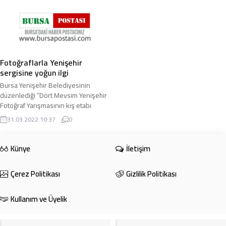
Fotoğraflarla Yenişehir
sergisine yoğun ilgi
Bursa Yenişehir Belediyesinin
düzenlediği “Dört Mevsim Yenişehir
Fotoğraf Yarışmasının kış etabı
tamamlandı”. Yenişehir tarihi bina
31.03.2022 10:37
0
önünde ...
Künye
İletişim
Çerez Politikası
Gizlilik Politikası
Kullanım ve Üyelik