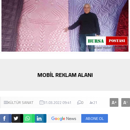
MOBİL REKLAM ALANI
A
A
+
-
KÜLTÜR SANAT
31.03.2022 09:41
0
21
ABONE OL