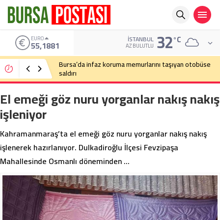
32
°C
ALTIN
İSTANBUL
6.660,55
AZ BULUTLU
Bursa’da cadde ortasında bıçaklı kavga
El emeği göz nuru yorganlar nakış nakış
işleniyor
Kahramanmaraş’ta el emeği göz nuru yorganlar nakış nakış
işlenerek hazırlanıyor. Dulkadiroğlu İlçesi Fevzipaşa
Mahallesinde Osmanlı döneminden …