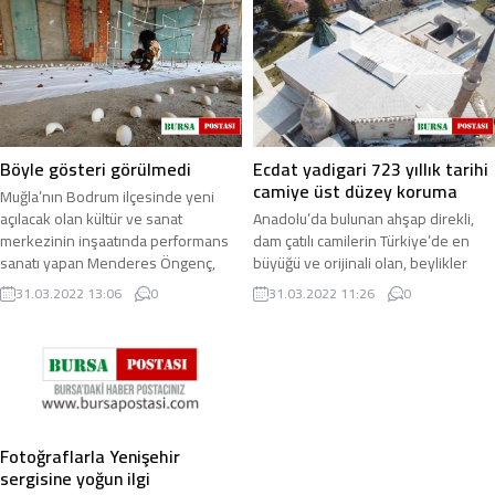
Böyle gösteri görülmedi
Ecdat yadigari 723 yıllık tarihi
camiye üst düzey koruma
Muğla’nın Bodrum ilçesinde yeni
açılacak olan kültür ve sanat
Anadolu’da bulunan ahşap direkli,
merkezinin inşaatında performans
dam çatılı camilerin Türkiye’de en
sanatı yapan Menderes Öngenç,
büyüğü ve orijinali olan, beylikler
izleyenleri şoke ...
döneminin şaheseri Konya’nın
31.03.2022 13:06
0
31.03.2022 11:26
0
Beyşehir ...
Fotoğraflarla Yenişehir
sergisine yoğun ilgi