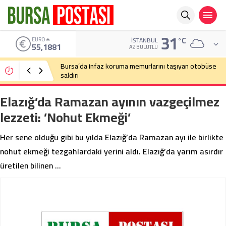
31
°C
EURO
İSTANBUL
55,1881
AZ BULUTLU
Bursa’da infaz koruma memurlarını taşıyan otobüse
saldırı
Elazığ’da Ramazan ayının vazgeçilmez
lezzeti: ’Nohut Ekmeği’
Her sene olduğu gibi bu yılda Elazığ’da Ramazan ayı ile birlikte
nohut ekmeği tezgahlardaki yerini aldı. Elazığ’da yarım asırdır
üretilen bilinen …