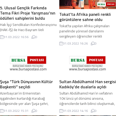
5. Ulusal Gençlik Farkında
Tema Fikri Proje Yarışması’nın
Tokat’ta Afrika paneli renkli
ödülleri sahiplerini buldu
görüntülere sahne oldu
Hak İşçi Sendikaları Konfederasyonu
Tokat’ta yapılan Afrika çalışmaları
(HAK-İŞ) ile Hacı Bayram Veli
panelinde yöresel danslarını
Üniversitesi (AHBV) arasında
sergileyen öğrenciler renkli
31.03.2022 16:56
0
imzalanan protokol çerçevesinde
görüntüler oluşturdu. Tokat
31.03.2022 16:26
0
her yıl düzenlenen ...
Gaziosmanpaşa ...
Şuşa “Türk Dünyasının Kültür
Sultan Abdülhamid Han sergisi
Başkenti” seçildi
Kadıköy’de dualarla açıldı
Azerbaycan’ın Ermenistan
Sultan Abdülhamid Han’ın vefatının
işgalinden kurtardığı Karabağ
104’üncü yıl dönümü anısına,
bölgesinde yer alan Şuşa şehri,
öğrencilerde tarih bilinci oluşturmak,
2023 yılı "Türk Dünyasının Kültür
dün ve bugün arasında bağ
31.03.2022 15:31
0
31.03.2022 14:16
0
Başkenti" seçildi ...
kurmalarını ...