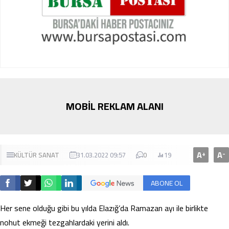
MOBİL REKLAM ALANI
A
A
+
-
KÜLTÜR SANAT
31.03.2022 09:57
0
19
ABONE OL
Her sene olduğu gibi bu yılda Elazığ’da Ramazan ayı ile birlikte
nohut ekmeği tezgahlardaki yerini aldı.