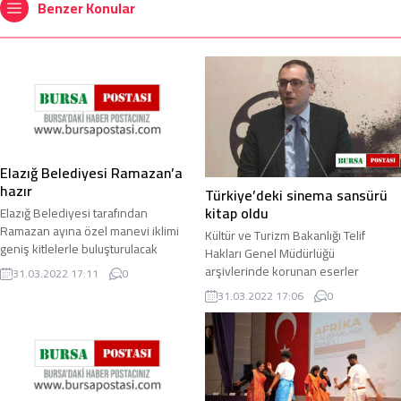
Benzer Konular
Elazığ Belediyesi Ramazan’a
hazır
Türkiye’deki sinema sansürü
kitap oldu
Elazığ Belediyesi tarafından
Ramazan ayına özel manevi iklimi
Kültür ve Turizm Bakanlığı Telif
geniş kitlelerle buluşturulacak
Hakları Genel Müdürlüğü
etkinlikler, cumartesi gününden
arşivlerinde korunan eserler
31.03.2022 17:11
0
itibaren başlayacak ...
çerçevesinde hazırlanan ve
31.03.2022 17:06
0
Türkiye’deki sinema sansürünü ...