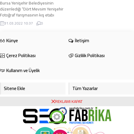
Bursa Yenişehir Belediyesinin
düzenlediği “Dört Mevsim Yenişehir
Fotoğraf Yarışmasının kış etabı
tamamlandı”. Yenişehir tarihi bina
31.03.2022 10:37
0
önünde ...
Künye
İletişim
Çerez Politikası
Gizlilik Politikası
Kullanım ve Üyelik
Sitene Ekle
Tüm Yazarlar
REKLAMI KAPAT
Gazete Manşetleri
Foto Galeri
Video Galeri
Bursa Haberleri
Bursa Hava Durumu
Bursaspor