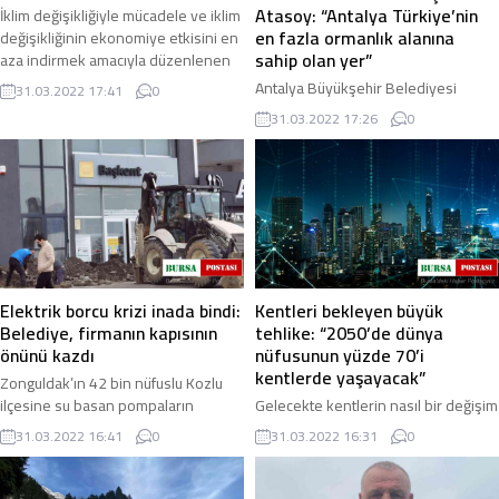
Atasoy: “Antalya Türkiye’nin
İklim değişikliğiyle mücadele ve iklim
en fazla ormanlık alanına
değişikliğinin ekonomiye etkisini en
sahip olan yer”
aza indirmek amacıyla düzenlenen
"EKO İKLİM Ekonomi ve İklim ...
Antalya Büyükşehir Belediyesi
31.03.2022 17:41
0
Başkan Danışmanı Lokman Atasoy,
31.03.2022 17:26
0
“Antalya Türkiye’nin en fazla
ormanlık alanına sahip olan yer.
Bahsettiğimiz yüz ...
Elektrik borcu krizi inada bindi:
Kentleri bekleyen büyük
Belediye, firmanın kapısının
tehlike: “2050’de dünya
önünü kazdı
nüfusunun yüzde 70’i
kentlerde yaşayacak”
Zonguldak’ın 42 bin nüfuslu Kozlu
ilçesine su basan pompaların
Gelecekte kentlerin nasıl bir değişim
yaklaşık 3 milyon TL’lik elektrik
yaşayacağı ve bununla birlikte
31.03.2022 16:41
0
31.03.2022 16:31
0
faturasının ödenememesi üzerine
meydana gelecek olan problemler,
enerji firması ...
düzenlenen uluslararası bir
konferansta ...