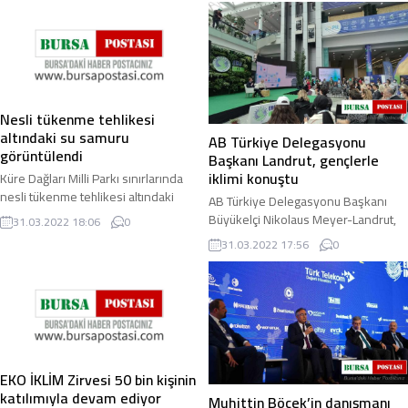
Nesli tükenme tehlikesi
altındaki su samuru
AB Türkiye Delegasyonu
görüntülendi
Başkanı Landrut, gençlerle
iklimi konuştu
Küre Dağları Milli Parkı sınırlarında
nesli tükenme tehlikesi altındaki
AB Türkiye Delegasyonu Başkanı
türler arasında bulunan su samuru
Büyükelçi Nikolaus Meyer-Landrut,
31.03.2022 18:06
0
görüntülendi. Bartın ile Kastamonu ...
Ekonomi ve İklim Değişikliği
31.03.2022 17:56
0
Zirvesi’nde (EKO İKLİM) gençlerle bir
araya gelerek ...
EKO İKLİM Zirvesi 50 bin kişinin
katılımıyla devam ediyor
Muhittin Böcek’in danışmanı