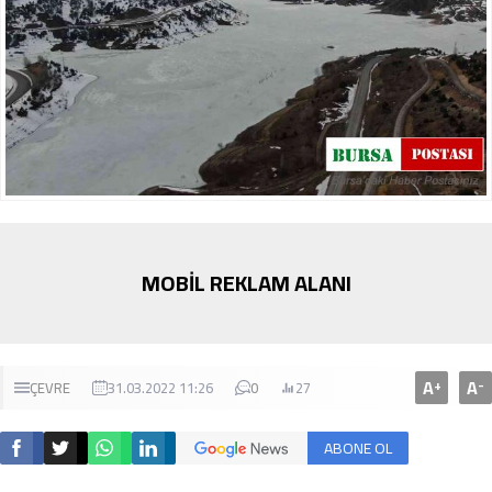
MOBİL REKLAM ALANI
A
A
+
-
ÇEVRE
31.03.2022 11:26
0
27
ABONE OL