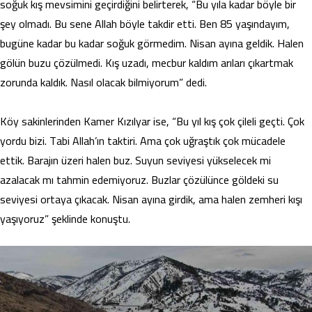
soğuk kış mevsimini geçirdiğini belirterek, “Bu yıla kadar böyle bir
şey olmadı. Bu sene Allah böyle takdir etti. Ben 85 yaşındayım,
bugüne kadar bu kadar soğuk görmedim. Nisan ayına geldik. Halen
gölün buzu çözülmedi. Kış uzadı, mecbur kaldım arıları çıkartmak
zorunda kaldık. Nasıl olacak bilmiyorum” dedi.
Köy sakinlerinden Kamer Kızılyar ise, “Bu yıl kış çok çileli geçti. Çok
yordu bizi. Tabi Allah’ın taktiri. Ama çok uğraştık çok mücadele
ettik. Barajın üzeri halen buz. Suyun seviyesi yükselecek mi
azalacak mı tahmin edemiyoruz. Buzlar çözülünce göldeki su
seviyesi ortaya çıkacak. Nisan ayına girdik, ama halen zemheri kışı
yaşıyoruz” şeklinde konuştu.