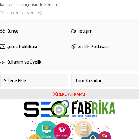
kampüs alanı içerisinde keman
resitali eşliğinde bahar temizliği
31.03.2022 14:26
0
yaparak çöp ...
Künye
İletişim
Çerez Politikası
Gizlilik Politikası
Kullanım ve Üyelik
Sitene Ekle
Tüm Yazarlar
REKLAMI KAPAT
Gazete Manşetleri
Foto Galeri
Video Galeri
Bursa Haberleri
Bursa Hava Durumu
Bursaspor