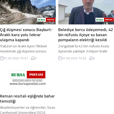
Çığ düşmesi sonucu Bayburt-
Belediye borcu ödeyemedi, 42
Araklı kara yolu tekrar
bin nüfuslu ilçeye su basan
ulaşıma kapandı
pompaların elektriği kesildi
Trabzon’un Araklı ilçesi Tilkibeli
Zonguldak’ta 42 bin nüfuslu Kozlu
mevkiinde çığ düşmesi sonucu
ilçesinde yaklaşık 3 milyon liralık
Bayburt-Araklı kara yolu tekrar
elektrik borcu ödenmeyince ilçeye
31.03.2022 15:51
0
31.03.2022 15:32
0
ulaşıma kapandı. Doğu Karadeniz
su basan pompaların elektriği kesildi
Bölgesi’nde hava ...
...
Keman resitali eşliğinde bahar
temizliği
Akademisyenler ve öğrenciler, Sivas
Cumhuriyet Üniversitesi (SCÜ)