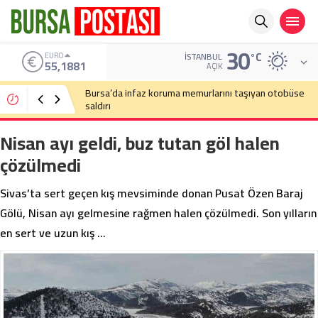
30
°C
ALTIN
İSTANBUL
6.660,55
AÇIK
Bursa’da cadde ortasında bıçaklı kavga
Nisan ayı geldi, buz tutan göl halen
çözülmedi
Sivas’ta sert geçen kış mevsiminde donan Pusat Özen Baraj
Gölü, Nisan ayı gelmesine rağmen halen çözülmedi. Son yılların
en sert ve uzun kış …