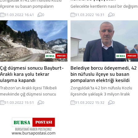
ilçesine su basan pompaların
Gelecekte kentlerin nasıl bir değişim
yaklaşık 3 milyon TL’lik elektrik
yaşayacağı ve bununla birlikte
31.03.2022 16:41
0
31.03.2022 16:31
0
faturasının ödenememesi üzerine
meydana gelecek olan problemler,
enerji firması ...
düzenlenen uluslararası bir
konferansta ...
Çığ düşmesi sonucu Bayburt-
Belediye borcu ödeyemedi, 42
Araklı kara yolu tekrar
bin nüfuslu ilçeye su basan
ulaşıma kapandı
pompaların elektriği kesildi
Trabzon’un Araklı ilçesi Tilkibeli
Zonguldak’ta 42 bin nüfuslu Kozlu
mevkiinde çığ düşmesi sonucu
ilçesinde yaklaşık 3 milyon liralık
Bayburt-Araklı kara yolu tekrar
elektrik borcu ödenmeyince ilçeye
31.03.2022 15:51
0
31.03.2022 15:32
0
ulaşıma kapandı. Doğu Karadeniz
su basan pompaların elektriği kesildi
Bölgesi’nde hava ...
...