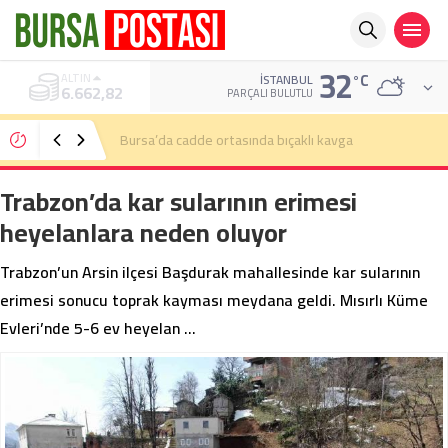
32
°C
ALTIN
İSTANBUL
6.662,82
PARÇALI BULUTLU
Bursa’da cadde ortasında bıçaklı kavga
Trabzon’da kar sularının erimesi
heyelanlara neden oluyor
Trabzon’un Arsin ilçesi Başdurak mahallesinde kar sularının
erimesi sonucu toprak kayması meydana geldi. Mısırlı Küme
Evleri’nde 5-6 ev heyelan …