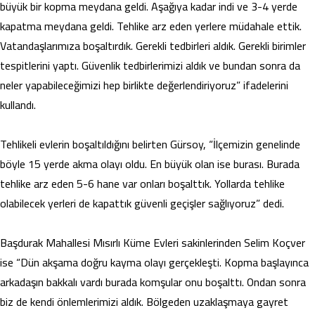
büyük bir kopma meydana geldi. Aşağıya kadar indi ve 3-4 yerde
kapatma meydana geldi. Tehlike arz eden yerlere müdahale ettik.
Vatandaşlarımıza boşaltırdık. Gerekli tedbirleri aldık. Gerekli birimler
tespitlerini yaptı. Güvenlik tedbirlerimizi aldık ve bundan sonra da
neler yapabileceğimizi hep birlikte değerlendiriyoruz” ifadelerini
kullandı.
Tehlikeli evlerin boşaltıldığını belirten Gürsoy, “İlçemizin genelinde
böyle 15 yerde akma olayı oldu. En büyük olan ise burası. Burada
tehlike arz eden 5-6 hane var onları boşalttık. Yollarda tehlike
olabilecek yerleri de kapattık güvenli geçişler sağlıyoruz” dedi.
Başdurak Mahallesi Mısırlı Küme Evleri sakinlerinden Selim Koçver
ise “Dün akşama doğru kayma olayı gerçekleşti. Kopma başlayınca
arkadaşın bakkalı vardı burada komşular onu boşalttı. Ondan sonra
biz de kendi önlemlerimizi aldık. Bölgeden uzaklaşmaya gayret