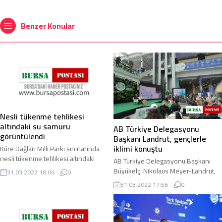
Benzer Konular
Nesli tükenme tehlikesi
altındaki su samuru
AB Türkiye Delegasyonu
görüntülendi
Başkanı Landrut, gençlerle
iklimi konuştu
Küre Dağları Milli Parkı sınırlarında
nesli tükenme tehlikesi altındaki
AB Türkiye Delegasyonu Başkanı
türler arasında bulunan su samuru
Büyükelçi Nikolaus Meyer-Landrut,
31.03.2022 18:06
0
görüntülendi. Bartın ile Kastamonu ...
Ekonomi ve İklim Değişikliği
31.03.2022 17:56
0
Zirvesi’nde (EKO İKLİM) gençlerle bir
araya gelerek ...