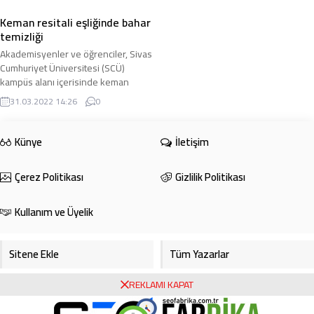
Keman resitali eşliğinde bahar
temizliği
Akademisyenler ve öğrenciler, Sivas
Cumhuriyet Üniversitesi (SCÜ)
kampüs alanı içerisinde keman
resitali eşliğinde bahar temizliği
31.03.2022 14:26
0
yaparak çöp ...
Künye
İletişim
Çerez Politikası
Gizlilik Politikası
Kullanım ve Üyelik
Sitene Ekle
Tüm Yazarlar
REKLAMI KAPAT
Gazete Manşetleri
Foto Galeri