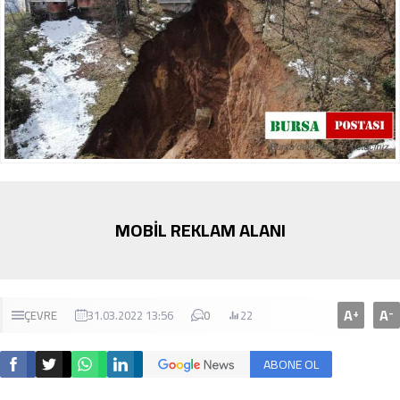
MOBİL REKLAM ALANI
A
A
+
-
ÇEVRE
31.03.2022 13:56
0
22
ABONE OL