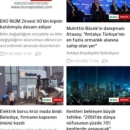
EKO İKLİM Zirvesi 50 bin kişinin
katılımıyla devam ediyor
Muhittin Böcek’in danışmanı
Atasoy: “Antalya Türkiye’nin
İklim değişikliğiyle mücadele ve iklim
en fazla ormanlık alanına
değişikliğinin ekonomiye etkisini en
sahip olan yer”
aza indirmek amacıyla düzenlenen
"EKO İKLİM Ekonomi ve İklim ...
Antalya Büyükşehir Belediyesi
31.03.2022 17:41
0
Başkan Danışmanı Lokman Atasoy,
31.03.2022 17:26
0
“Antalya Türkiye’nin en fazla
ormanlık alanına sahip olan yer.
Bahsettiğimiz yüz ...
Elektrik borcu krizi inada bindi:
Kentleri bekleyen büyük
Belediye, firmanın kapısının
tehlike: “2050’de dünya
önünü kazdı
nüfusunun yüzde 70’i
kentlerde yaşayacak”
Zonguldak’ın 42 bin nüfuslu Kozlu